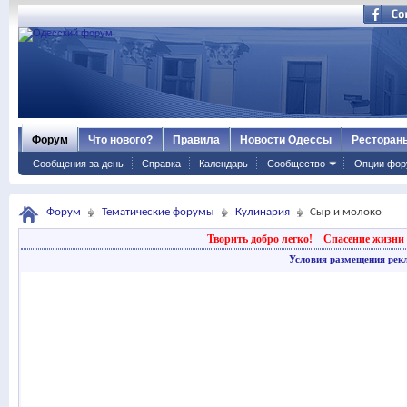
Форум
Что нового?
Правила
Новости Одессы
Ресторан
Сообщения за день
Справка
Календарь
Сообщество
Опции фор
Форум
Тематические форумы
Кулинария
Сыр и молоко
Творить добро легко!
Спасение жизни 
Условия размещения рек