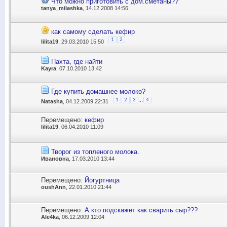
Что можно приготовить с дом.сметаны??
tanya_milashka
, 14.12.2008 14:56
как самому сделать кефир
1
2
lilita19
, 29.03.2010 15:50
Пахта, где найти
Kayra
, 07.10.2010 13:42
Где купить домашнее молоко?
...
1
2
3
4
Natasha
, 04.12.2009 22:31
Перемещено:
кефир
lilita19
, 06.04.2010 11:09
Творог из топленого молока.
Ивановна
, 17.03.2010 13:44
Перемещено:
Йогуртница
oushAnn
, 22.01.2010 21:44
Перемещено:
А кто подскажет как сварить сыр???
Ale4ka
, 06.12.2009 12:04