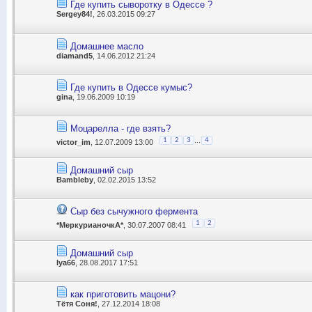
Где купить сыворотку в Одессе ?
Sergey84!
, 26.03.2015 09:27
Домашнее масло
diamand5
, 14.06.2012 21:24
Где купить в Одессе кумыс?
gina
, 19.06.2009 10:19
Моцарелла - где взять?
...
1
2
3
4
victor_im
, 12.07.2009 13:00
Домашний сыр
Bambleby
, 02.02.2015 13:52
Сыр без сычужного фермента
1
2
*МеркурианочкА*
, 30.07.2007 08:41
Домашний сыр
Iya66
, 28.08.2017 17:51
как приготовить мацони?
Тётя Соня!
, 27.12.2014 18:08