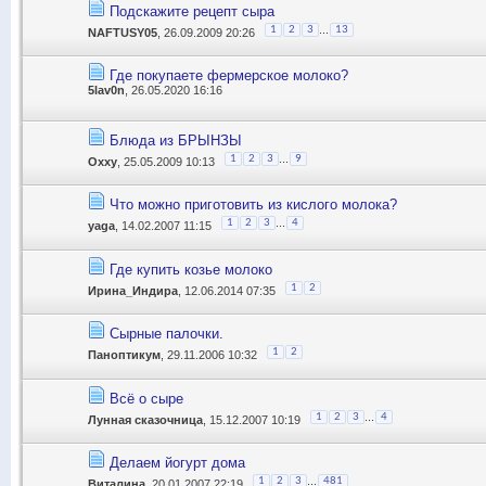
Подскажите рецепт сыра
...
1
2
3
13
NAFTUSY05
, 26.09.2009 20:26
Где покупаете фермерское молоко?
5lav0n
, 26.05.2020 16:16
Блюда из БРЫНЗЫ
...
1
2
3
9
Oxxy
, 25.05.2009 10:13
Что можно приготовить из кислого молока?
...
1
2
3
4
yaga
, 14.02.2007 11:15
Где купить козье молоко
1
2
Ирина_Индира
, 12.06.2014 07:35
Сырные палочки.
1
2
Паноптикум
, 29.11.2006 10:32
Всё о сыре
...
1
2
3
4
Лунная сказочница
, 15.12.2007 10:19
Делаем йогурт дома
...
1
2
3
481
Виталина
, 20.01.2007 22:19