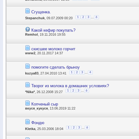
Сгущенка.
...
1
2
3
6
Stepanchuk
, 09.07.2009 00:20
Какой кефир покупать?
Remhol
, 19.11.2016 19:55
скисшее молоко горчит
www2
, 20.11.2017 14:37
помогите сделать брынзу
...
1
2
3
4
kuzya83
, 27.04.2010 13:41
Творог из молока в домашних условиях?
...
1
2
3
6
*Nika*
, 26.12.2008 15:27
Копченый сыр
вкуся_кукуся
, 13.06.2019 11:22
Фондю
...
1
2
3
6
Kletka
, 25.03.2006 18:04