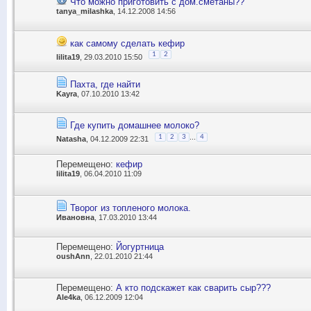
Что можно приготовить с дом.сметаны??
tanya_milashka
, 14.12.2008 14:56
как самому сделать кефир
1
2
lilita19
, 29.03.2010 15:50
Пахта, где найти
Kayra
, 07.10.2010 13:42
Где купить домашнее молоко?
...
1
2
3
4
Natasha
, 04.12.2009 22:31
Перемещено:
кефир
lilita19
, 06.04.2010 11:09
Творог из топленого молока.
Ивановна
, 17.03.2010 13:44
Перемещено:
Йогуртница
oushAnn
, 22.01.2010 21:44
Перемещено:
А кто подскажет как сварить сыр???
Ale4ka
, 06.12.2009 12:04