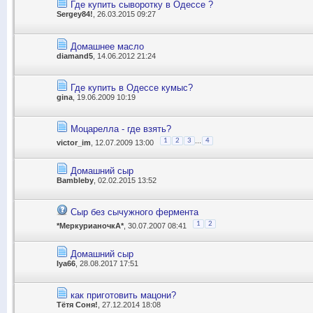
Где купить сыворотку в Одессе ?
Sergey84!
, 26.03.2015 09:27
Домашнее масло
diamand5
, 14.06.2012 21:24
Где купить в Одессе кумыс?
gina
, 19.06.2009 10:19
Моцарелла - где взять?
...
1
2
3
4
victor_im
, 12.07.2009 13:00
Домашний сыр
Bambleby
, 02.02.2015 13:52
Сыр без сычужного фермента
1
2
*МеркурианочкА*
, 30.07.2007 08:41
Домашний сыр
Iya66
, 28.08.2017 17:51
как приготовить мацони?
Тётя Соня!
, 27.12.2014 18:08