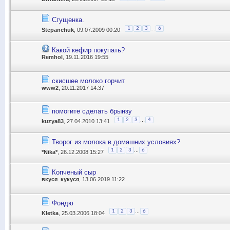
Сгущенка.
...
1
2
3
6
Stepanchuk
, 09.07.2009 00:20
Какой кефир покупать?
Remhol
, 19.11.2016 19:55
скисшее молоко горчит
www2
, 20.11.2017 14:37
помогите сделать брынзу
...
1
2
3
4
kuzya83
, 27.04.2010 13:41
Творог из молока в домашних условиях?
...
1
2
3
6
*Nika*
, 26.12.2008 15:27
Копченый сыр
вкуся_кукуся
, 13.06.2019 11:22
Фондю
...
1
2
3
6
Kletka
, 25.03.2006 18:04