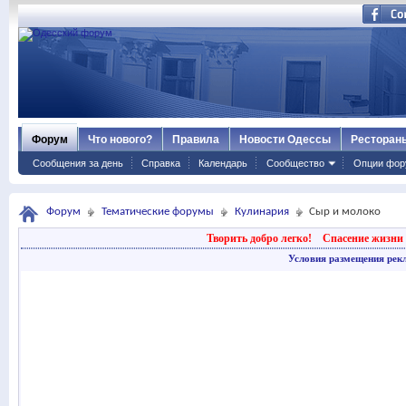
Форум
Что нового?
Правила
Новости Одессы
Ресторан
Сообщения за день
Справка
Календарь
Сообщество
Опции фор
Форум
Тематические форумы
Кулинария
Сыр и молоко
Творить добро легко!
Спасение жизни 
Условия размещения рек