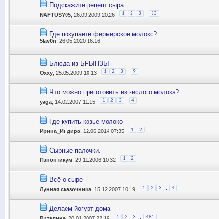
Подскажите рецепт сыра
...
1
2
3
13
NAFTUSY05
, 26.09.2009 20:26
Где покупаете фермерское молоко?
5lav0n
, 26.05.2020 16:16
Блюда из БРЫНЗЫ
...
1
2
3
9
Oxxy
, 25.05.2009 10:13
Что можно приготовить из кислого молока?
...
1
2
3
4
yaga
, 14.02.2007 11:15
Где купить козье молоко
1
2
Ирина_Индира
, 12.06.2014 07:35
Сырные палочки.
1
2
Паноптикум
, 29.11.2006 10:32
Всё о сыре
...
1
2
3
4
Лунная сказочница
, 15.12.2007 10:19
Делаем йогурт дома
...
1
2
3
481
Виталина
, 20.01.2007 22:19