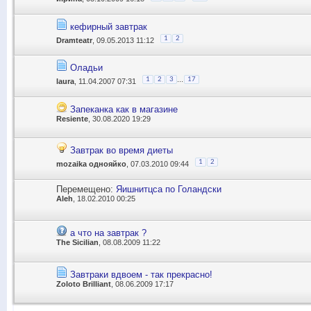
кефирный завтрак
1
2
Dramteatr
, 09.05.2013 11:12
Оладьи
...
1
2
3
17
laura
, 11.04.2007 07:31
Запеканка как в магазине
Resiente
, 30.08.2020 19:29
Завтрак во время диеты
1
2
mozaika однояйко
, 07.03.2010 09:44
Перемещено:
Яишнитцса по Голандски
Aleh
, 18.02.2010 00:25
а что на завтрак ?
The Sicilian
, 08.08.2009 11:22
Завтраки вдвоем - так прекрасно!
Zoloto Brilliant
, 08.06.2009 17:17