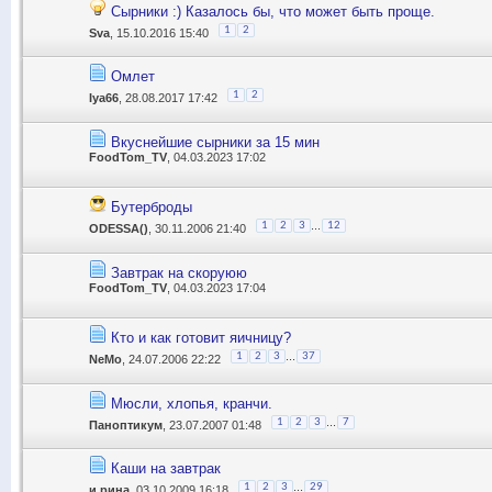
Сырники :) Казалось бы, что может быть проще.
1
2
Sva
, 15.10.2016 15:40
Омлет
1
2
Iya66
, 28.08.2017 17:42
Вкуснейшие сырники за 15 мин
FoodTom_TV
, 04.03.2023 17:02
Бутерброды
...
1
2
3
12
ODESSA()
, 30.11.2006 21:40
Завтрак на скоруюю
FoodTom_TV
, 04.03.2023 17:04
Кто и как готовит яичницу?
...
1
2
3
37
NeMo
, 24.07.2006 22:22
Мюсли, хлопья, кранчи.
...
1
2
3
7
Паноптикум
, 23.07.2007 01:48
Каши на завтрак
...
1
2
3
29
и.рина
, 03.10.2009 16:18