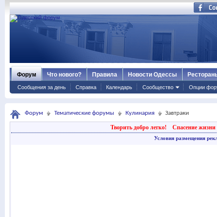
Форум
Что нового?
Правила
Новости Одессы
Ресторан
Сообщения за день
Справка
Календарь
Сообщество
Опции фор
Форум
Тематические форумы
Кулинария
Завтраки
Творить добро легко!
Спасение жизни 
Условия размещения рек