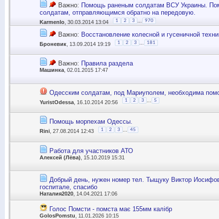
Важно:
Помощь раненым солдатам ВСУ Украины. П
солдатам, отправляющимся обратно на передовую.
...
1
2
3
970
KarmenIo
, 30.03.2014 13:04
Важно:
Восстановление колесной и гусеничной техн
...
1
2
3
181
Броневик
, 13.09.2014 19:19
Важно:
Правила раздела
Машинка
, 02.01.2015 17:47
Одесским солдатам, под Мариуполем, необходима помо
...
1
2
3
5
YuristOdessa
, 16.10.2014 20:56
Помощь морпехам Одессы.
...
1
2
3
45
Rini
, 27.08.2014 12:43
Работа для участников АТО
Алексей (Лёва)
, 15.10.2019 15:31
Добрый день, нужен номер тел. Тыщуку Виктор Иосифов
госпитале, спасибо
Наталия2020
, 14.04.2021 17:06
Голос Помсти - помста має 155мм калібр
GolosPomstu
, 11.01.2026 10:15