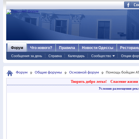
Форум
Что нового?
Правила
Новости Одессы
Ресторан
Сообщения за день
Справка
Календарь
Сообщество
Опции фор
Форум
Общие форумы
Основной форум
Помощь бойцам АТ
Творить добро легко!
Спасение жизни 
Условия размещения рек