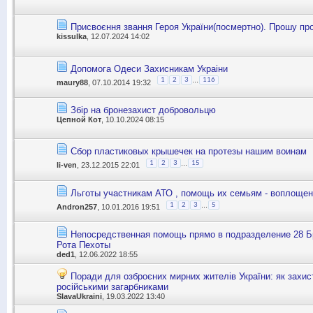
Присвоєння звання Героя України(посмертно). Прошу про
kissulka
, 12.07.2024 14:02
Допомога Одеси Захисникам Украіни
...
1
2
3
116
maury88
, 07.10.2014 19:32
Збір на бронезахист добровольцю
Цепной Кот
, 10.10.2024 08:15
Сбор пластиковых крышечек на протезы нашим воинам
...
1
2
3
15
li-ven
, 23.12.2015 22:01
Льготы участникам АТО , помощь их семьям - воплощен
...
1
2
3
5
Andron257
, 10.01.2016 19:51
Непосредственная помощь прямо в подразделение 28 Б
Рота Пехоты
ded1
, 12.06.2022 18:55
Поради для озброєних мирних жителів України: як захист
російськими загарбниками
SlavaUkraini
, 19.03.2022 13:40