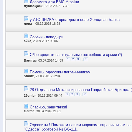
Допомога для ВМС України
tryblackjack
, 17.03.2022 17:41
у АТОШНИКА сгорел дом в селе Холодная Балка
лора_
, 08.12.2015 18:28
Собаки - поводыри
айка
, 23.09.2017 09:06
Сбор средств на актуальные потребности армии (*)
...
1
2
3
9
Вампум
, 03.07.2014 14:59
Помощь одесским пограничникам
Stirlitz
, 27.03.2015 22:04
28 Отдельная Механизированная Гвардейская Бригада 
...
1
2
3
7
28ombr
, 30.12.2014 09:44
Спасибо, защитники!
Garran
, 30.04.2016 21:01
Одесситы ! Поможем нашим морякам-пограничникам на 
"Одесса" бортовой № BG-111.