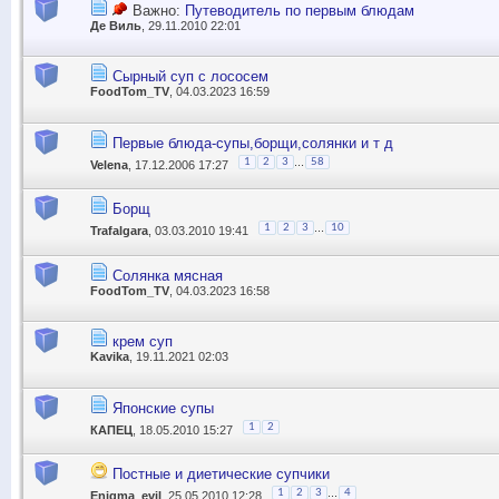
Важно:
Путеводитель по первым блюдам
Де Виль
, 29.11.2010 22:01
Сырный суп с лососем
FoodTom_TV
, 04.03.2023 16:59
Первые блюда-супы,борщи,солянки и т д
...
1
2
3
58
Velena
, 17.12.2006 17:27
Борщ
...
1
2
3
10
Trafalgara
, 03.03.2010 19:41
Солянка мясная
FoodTom_TV
, 04.03.2023 16:58
крем суп
Kavika
, 19.11.2021 02:03
Японские супы
1
2
КАПЕЦ
, 18.05.2010 15:27
Постные и диетические супчики
...
1
2
3
4
Enigma_evil
, 25.05.2010 12:28