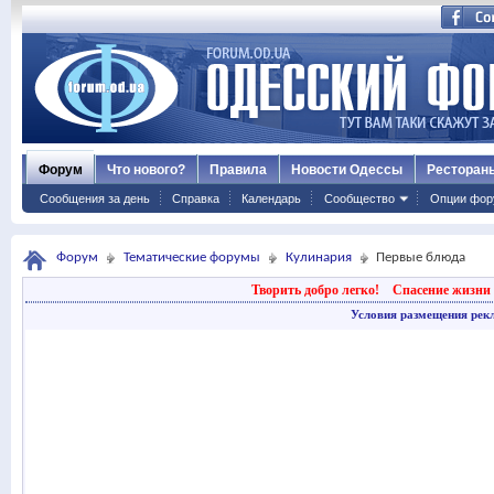
Форум
Что нового?
Правила
Новости Одессы
Ресторан
Сообщения за день
Справка
Календарь
Сообщество
Опции фор
Форум
Тематические форумы
Кулинария
Первые блюда
Творить добро легко!
Спасение жизни 
Условия размещения рек