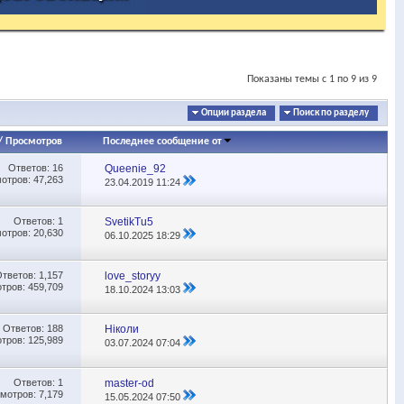
Показаны темы с 1 по 9 из 9
Опции раздела
Поиск по разделу
/
Просмотров
Последнее сообщение от
Ответов:
16
Queenie_92
отров: 47,263
23.04.2019
11:24
Ответов:
1
SvetikTu5
отров: 20,630
06.10.2025
18:29
Ответов:
1,157
love_storyy
тров: 459,709
18.10.2024
13:03
Ответов:
188
Ніколи
тров: 125,989
03.07.2024
07:04
Ответов:
1
master-od
мотров: 7,179
15.05.2024
07:50