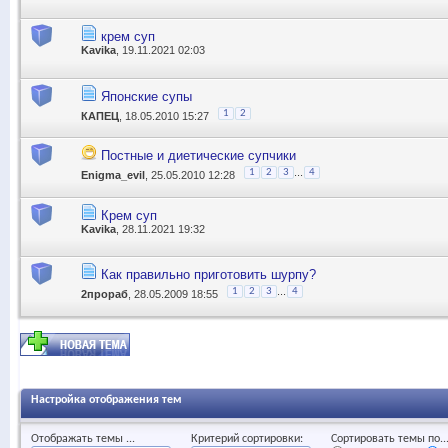
крем суп
Kavika
, 19.11.2021 02:03
Японские супы
1
2
КАПЕЦ
, 18.05.2010 15:27
Постные и диетические супчики
...
1
2
3
4
Enigma_evil
, 25.05.2010 12:28
Крем суп
Kavika
, 28.11.2021 19:32
Как правильно приготовить шурпу?
...
1
2
3
4
2прораб
, 28.05.2009 18:55
Настройка отображения тем
Отображать темы ...
Критерий сортировки:
Сортировать темы по..