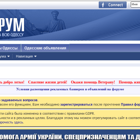
ы Одессы
Одесские объявления
ума
Навигация
ь добро легко!
Спасение жизни детей!
Окажи помощь Ветерану!
Помощь жи
Условия размещения рекламных баннеров и объявлений на форуме
о задаваемых вопросов
.
о всем его функциям, Вам необходимо
зарегистрироваться
после прочтения
Правил фо
ти сайта была изменена в соответствии с правилами GDPR.
ьности и в рекламных целях. Благодаря этому мы можем отрегулировать сайт в соотве
рочесть здесь
.