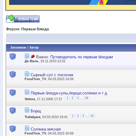
Форум:
Первые блюда
Заголовок
/
Автор
Важно:
Путеводитель по первым блюдам
Де Виль
, 29.11.2010 22:01
Сырный суп с лососем
FoodTom_TV
, 04.03.2023 16:59
Первые блюда-супы,борщи,солянки и т д
...
1
2
3
58
Velena
, 17.12.2006 17:27
Борщ
...
1
2
3
10
Trafalgara
, 03.03.2010 19:41
Солянка мясная
FoodTom_TV
, 04.03.2023 16:58