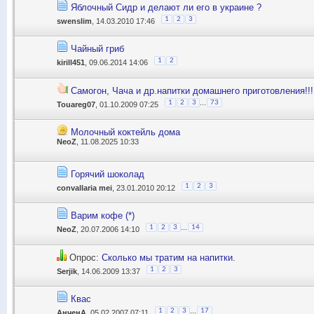
Яблочный Сидр и делают ли его в украине ?
1
2
3
swenslim
, 14.03.2010 17:46
Чайный гриб
1
2
kirill451
, 09.06.2014 14:06
Самогон, Чача и др.напитки домашнего приготовления!!!
...
1
2
3
73
Touareg07
, 01.10.2009 07:25
Молочный коктейль дома
NeoZ
, 11.08.2025 10:33
Горячий шоколад
1
2
3
convallaria mei
, 23.01.2010 20:12
Варим кофе (*)
...
1
2
3
14
NeoZ
, 20.07.2006 14:10
Опрос:
Сколько мы тратим на напитки.
1
2
3
Serjik
, 14.06.2009 13:37
Квас
...
1
2
3
17
АнченА
, 05.02.2007 07:11