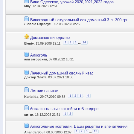
Вино Одесское, урожай 2020,2021,2022 годов
Мяу
, 12.04.2023 12:51
Виноградный натуральный сок домашний 3 л. 300 грн
Люблю Одессу!!!
, 02.03.2023 08:25
Домашнее виноделие
...
1
2
3
24
Eleniy
, 13.09.2008 19:11
Алкоголь
аля загорская
, 07.08.2022 18:21
Лечебный домашний овсяный квас
Доктор Злата
, 03.07.2021 18:36
Летние напитки
...
1
2
3
4
Kariatida
, 29.07.2010 09:38
безалкогольные коктейли в блендере
1
2
китти
, 18.12.2008 21:51
Алкогольные коктейли, Ваши рецепты и впечатления
...
1
2
3
13
Ananda Soul
, 08.08.2006 12:07