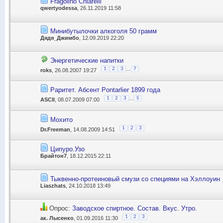
Fragolino Chiarelli
qwertyodessa
, 26.11.2019 11:58
Минибутылочки алкоголя 50 грамм
Дядя_Джимбо
, 12.09.2019 22:20
Энергетические напитки
...
1
2
3
7
roks
, 26.08.2007 19:27
Раритет. Абсент Pontarlier 1899 года
...
1
2
3
5
ASCII
, 08.07.2009 07:00
Мохито
1
2
3
Dr.Freeman
, 14.08.2009 14:51
Ципуро.Узо
Брайтон7
, 18.12.2015 22:11
Тыквенно-протеиновый смузи со специями на Хэллоуин
Liaszhats
, 24.10.2018 13:49
Опрос:
Заводское спиртное. Состав. Вкус. Утро.
1
2
3
ак. Лысенко
, 01.09.2016 11:30