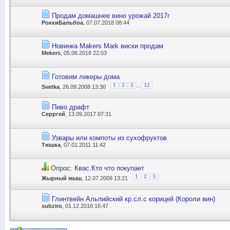
Продам домашнее вино урожай 2017г
РоккиБальбоа
, 07.07.2018 08:44
Новинка Makers Mark виски продам
Mekers
, 05.06.2018 22:03
Готовим ликеры дома
...
1
2
3
12
Svetka
, 26.09.2008 13:30
Пиво драфт
Серргей
, 13.09.2017 07:31
Узвары или компоты из сухофруктов
Тюшка
, 07.01.2011 11:42
Опрос:
Квас.Кто что покупает
1
2
3
Жырный мыш
, 12.07.2009 13:21
Глинтвейн Альпийский кр.сл.с корицей (Короли вин)
subziro
, 01.12.2016 16:47