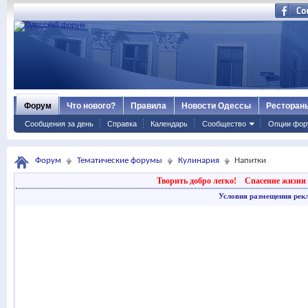
Форум
Что нового?
Правила
Новости Одессы
Ресторан
Сообщения за день
Справка
Календарь
Сообщество
Опции фор
Форум
Тематические форумы
Кулинария
Напитки
Творить добро легко!
Спасение жизни 
Условия размещения рек