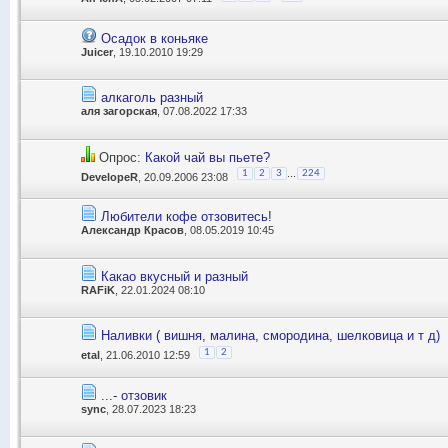
Осадок в коньяке
Juicer
, 19.10.2010 19:29
алкаголь разный
аля загорская
, 07.08.2022 17:33
Опрос:
Какой чай вы пьете?
...
1
2
3
224
DevelopeR
, 20.09.2006 23:08
Любители кофе отзовитесь!
Александр Красов
, 08.05.2019 10:45
Какао вкусный и разный
RAFiK
, 22.01.2024 08:10
Наливки ( вишня, малина, смородина, шелковица и т д)
1
2
etal
, 21.06.2010 12:59
...- отзовик
sync
, 28.07.2023 18:23