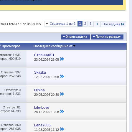
Страница 1 из 3
1
2
3
заны темы с 1 по 45 из 105
Последняя
Опции раздела
Поиск по разделу
/
Просмотров
Последнее сообщение от
Ответов:
1,631
Странник01
тров: 400,519
23.06.2024
23:05
Ответов:
297
Skazka
тров: 252,248
12.02.2020
19:08
Ответов:
0
Olbina
мотров: 1,231
20.05.2026
20:30
Ответов:
61
Life-Love
отров: 64,739
28.12.2025
13:58
Ответов:
860
Lena7806
тров: 281,035
11.03.2025
11:12