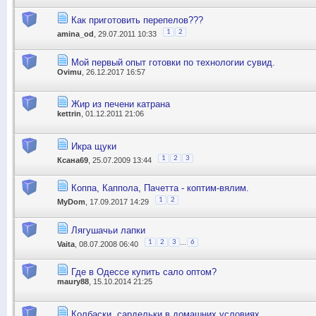
Как приготовить перепелов???
1
2
amina_od
, 29.07.2011 10:33
Мой первый опыт готовки по технологии сувид.
Ovimu
, 26.12.2017 16:57
Жир из печени катрана
kettrin
, 01.12.2011 21:06
Икра щуки
1
2
3
Ксана69
, 25.07.2009 13:44
Коппа, Каппола, Пачетта - коптим-вялим.
1
2
MyDom
, 17.09.2017 14:29
Лягушачьи лапки
...
1
2
3
6
Vaita
, 08.07.2008 06:40
Где в Одессе купить сало оптом?
maury88
, 15.10.2014 21:25
Колбаски, сардельки в домашних условиях