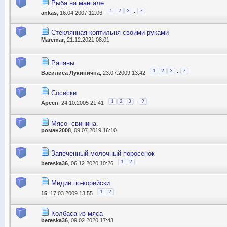
Рыба на мангале
...
1
2
3
7
ankas
, 16.04.2007 12:06
Стеклянная коптильня своими руками
Maremar
, 21.12.2021 08:01
Рапаны
...
1
2
3
7
Василиса Лукинична
, 23.07.2009 13:42
Сосиски
...
1
2
3
9
Арсен
, 24.10.2005 21:41
Мясо -свинина.
роман2008
, 09.07.2019 16:10
Запеченный молочный поросенок
1
2
bereska36
, 06.12.2020 10:26
Мидии по-корейски
1
2
15
, 17.03.2009 13:55
Колбаса из мяса
bereska36
, 09.02.2020 17:43