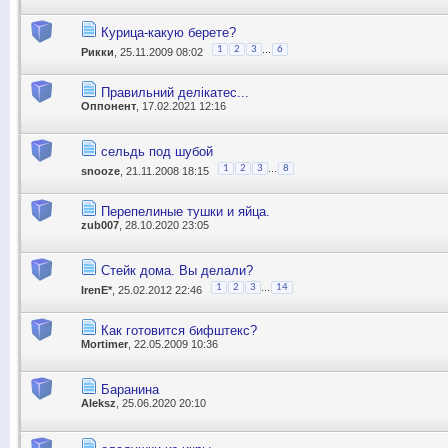
Курица-какую берете?
...
1
2
3
6
Рикки
, 25.11.2009 08:02
Правильний делікатес...
Оппонент
, 17.02.2021 12:16
сельдь под шубой
...
1
2
3
8
snooze
, 21.11.2008 18:15
Перепелиные тушки и яйца.
zub007
, 28.10.2020 23:05
Стейк дома. Вы делали?
...
1
2
3
14
IrenE*
, 25.02.2012 22:46
Как готовится бифштекс?
Mortimer
, 22.05.2009 10:36
Баранина
Aleksz
, 25.06.2020 20:10