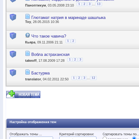
...
1
2
3
13
Паноптикум
, 03.05.2008 23:10
Глютамат натрия в маринаде шашлыка
Toy
, 28.05.2015 10:36
Что такое чавича?
1
2
Кьяра
, 09.11.2006 21:11
Вобла астраханская
1
2
3
takeoff
, 17.08.2009 17:28
Бастурма
...
1
2
3
12
translator
, 04.02.2011 22:50
Настройка отображения тем
Отображать темы ...
Критерий сортировки:
Сортировать темы по..