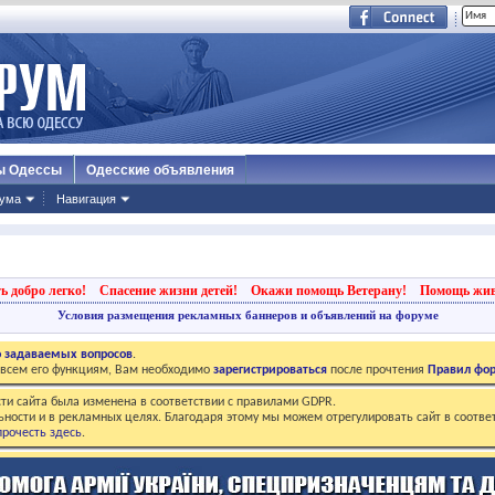
ы Одессы
Одесские объявления
ума
Навигация
ь добро легко!
Спасение жизни детей!
Окажи помощь Ветерану!
Помощь жи
Условия размещения рекламных баннеров и объявлений на форуме
о задаваемых вопросов
.
о всем его функциям, Вам необходимо
зарегистрироваться
после прочтения
Правил фо
ти сайта была изменена в соответствии с правилами GDPR.
ьности и в рекламных целях. Благодаря этому мы можем отрегулировать сайт в соотве
рочесть здесь
.