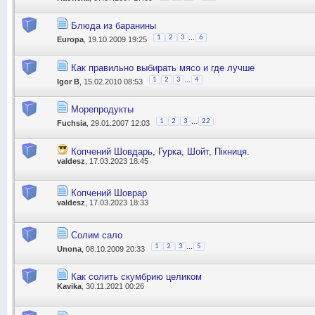
Блюда из баранины
...
1
2
3
6
Europa
, 19.10.2009 19:25
Как правильно выбирать мясо и где лучше
...
1
2
3
4
Igor B
, 15.02.2010 08:53
Морепродукты
...
1
2
3
22
Fuchsia
, 29.01.2007 12:03
Копчений Шовдарь, Гурка, Шойт, Пікниця.
valdesz
, 17.03.2023 18:45
Копчений Шоврар
valdesz
, 17.03.2023 18:33
Солим сало
...
1
2
3
5
Unona
, 08.10.2009 20:33
Как солить скумбрию целиком
Kavika
, 30.11.2021 00:26