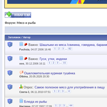
Форум:
Мясо и рыба
Заголовок
/
Автор
Важно:
Шашлыки из мяса /свинина, говядина, баранин
...
1
2
3
82
Fuchsia
, 04.07.2006 16:46
Важно:
Гуси, утки, индюки
...
1
2
3
15
oos
, 30.12.2006 16:11
Ошеломительная куриная тушёнка
Olbina
, 20.05.2026 20:30
Опрос:
Самое полезное мясо для употребления в пищу
...
1
2
3
4
Света-1
, 06.11.2010 07:51
Блюда из рыбы
...
1
2
3
44
Настюха
, 07.07.2007 17:09