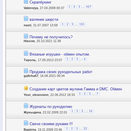
Скрапбукинг
...
1
2
3
427
Valensiya
, 27.04.2008 00:37
валяние шерсти
...
1
2
3
155
nasti
, 31.07.2007 13:58
Почему не получилось?
Ніколи
, 20.10.2021 11:38
Вязаные игрушки - обмен опытом.
...
1
2
3
6
Тироль
, 17.09.2013 23:07
Продажа своих рукодельных работ
gallcha57
, 16.08.2021 09:34
Создание карт цветов мулине Гамма и DMC. Обмен
...
1
2
3
7
Your_obsession
, 22.06.2012 18:33
Журналы по рукоделию
...
1
2
3
16
Жуньщина
, 22.02.2009 22:01
Свечи своими руками !!!
...
1
2
3
22
Bagirrra
, 19.11.2009 23:46