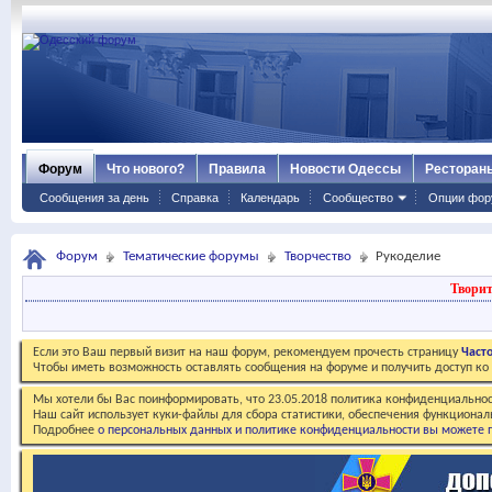
Форум
Что нового?
Правила
Новости Одессы
Ресторан
Сообщения за день
Справка
Календарь
Сообщество
Опции фор
Форум
Тематические форумы
Творчество
Рукоделие
Творит
Если это Ваш первый визит на наш форум, рекомендуем прочесть страницу
Част
Чтобы иметь возможность оставлять сообщения на форуме и получить доступ к
Мы хотели бы Вас поинформировать, что 23.05.2018 политика конфиденциальнос
Наш сайт использует куки-файлы для сбора статистики, обеспечения функционал
Подробнее
о персональных данных и политике конфиденциальности вы можете п