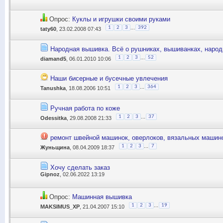
Опрос:
Куклы и игрушки своими руками
...
1
2
3
392
taty60
, 23.02.2008 07:43
Народная вышивка. Всё о рушниках, вышиванках, народн
...
1
2
3
52
diamand5
, 06.01.2010 10:06
Наши бисерные и бусечные увлечения
...
1
2
3
364
Tanushka
, 18.08.2006 10:51
Ручная работа по коже
...
1
2
3
37
Odessitka
, 29.08.2008 21:33
ремонт швейной машинок, оверлоков, вязальных машин
...
1
2
3
7
Жуньщина
, 08.04.2009 18:37
Хочу сделать заказ
Gipnoz
, 02.06.2022 13:19
Опрос:
Машинная вышивка
...
1
2
3
19
MAKSIMUS_XP
, 21.04.2007 15:10