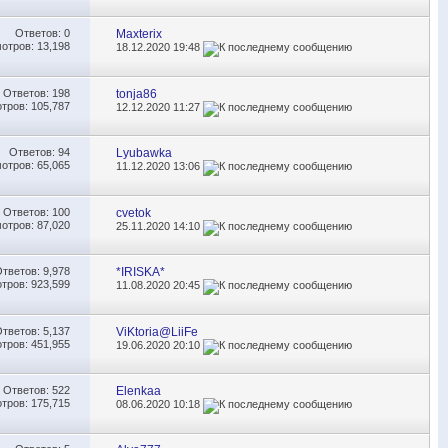
Ответов:
0
Maxterix
отров: 13,198
18.12.2020
19:48
Ответов:
198
tonja86
тров: 105,787
12.12.2020
11:27
Ответов:
94
Lyubawka
отров: 65,065
11.12.2020
13:06
Ответов:
100
cvetok
отров: 87,020
25.11.2020
14:10
Ответов:
9,978
*IRISKA*
тров: 923,599
11.08.2020
20:45
Ответов:
5,137
ViKtoria@LiiFe
тров: 451,955
19.06.2020
20:10
Ответов:
522
Elenkaa
тров: 175,715
08.06.2020
10:18