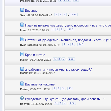
1
2
3
27
ProZerpina
, 30.11.2011 16:31
Вязание
...
1
2
3
1397
Seagull
, 31.10.2006 09:40
Наши вышивальные хвастушки, процессы и всё, что с э
...
1
2
3
1190
liram
, 15.02.2010 09:45
Остатки от рукоделия - меняемся, продаем - часть 2 (***
...
1
2
3
177
flyer-korowka
, 01.01.2016 17:43
Крой и шитье
...
1
2
3
283
Malish
, 06.04.2008 22:03
апсайклинг или новая жизнь старых вещей.)
Maslink@
, 05.01.2026 21:17
Вязание на машине
...
1
2
3
13
Райна
, 22.04.2011 12:59
Рукоделие! Где купить, где достать, даем советы...*
...
1
2
3
276
портер
, 11.06.2007 09:20