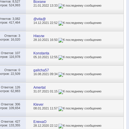
Ответов:
8,527
Boxsew
тров: 524,993
21.01.2022
13:33
Ответов:
3,082
@vita@
тров: 417,464
14.12.2021
22:52
Ответов:
3
Ніколи
отров: 16,020
28.10.2021
16:50
Ответов:
107
Konstanta
тров: 116,978
05.10.2021
12:55
Ответов:
0
gallcha57
отров: 22,509
16.08.2021
09:34
Ответов:
126
Amertat
отров: 62,883
31.07.2021
01:15
Ответов:
306
Klever
тров: 109,654
08.01.2021
11:57
Ответов:
427
ЕленаО
тров: 133,355
28.12.2020
22:12