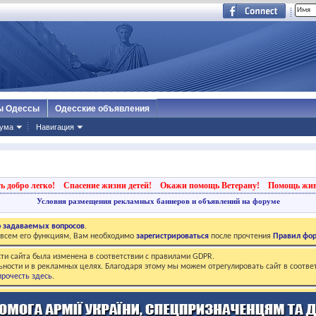
ы Одессы
Одесские объявления
ума
Навигация
ь добро легко!
Спасение жизни детей!
Окажи помощь Ветерану!
Помощь жи
Условия размещения рекламных баннеров и объявлений на форуме
о задаваемых вопросов
.
о всем его функциям, Вам необходимо
зарегистрироваться
после прочтения
Правил фо
ти сайта была изменена в соответствии с правилами GDPR.
ьности и в рекламных целях. Благодаря этому мы можем отрегулировать сайт в соотве
рочесть здесь
.