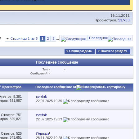
16.11.2011
Просмотров:
11,933
Последняя
Страница 1 из 5
1
2
3
...
6
Опции раздела
Поиск по разделу
Последнее сообщение
Тем: -
-
Сообщений: -
/
Просмотров
Последнее сообщение от
Ответов:
5,381
cvetok
тров: 631,987
22.07.2025
19:35
Ответов:
751
cvetok
тров: 329,821
22.07.2025
19:33
Ответов:
525
Одесса!
тров: 343,651
28.11.2022
19:28