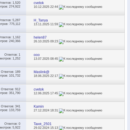
Ответов:
1,520
cvetok
тров: 274,922
10.12.2025
22:44
Ответов:
5,287
H_Tanya
тров: 775,112
13.11.2025
11:59
Ответов:
1,162
helen87
тров: 240,366
26.10.2025
09:23
Ответов:
1
ooo
мотров: 1,252
13.07.2025
08:45
Ответов:
189
Maslink@
тров: 101,732
18.06.2025
22:17
Ответов:
912
cvetok
тров: 351,790
12.06.2025
17:45
Ответов:
341
Kamin
тров: 133,759
27.12.2024
18:31
Ответов:
0
Таня_2501
мотров: 5,922
29.02.2024
15:13