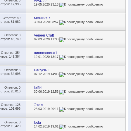
Ответов:
5
Alya777
отров: 17,995
19.05.2020
23:13
Ответов:
49
MANIKYR
отров: 81,982
30.03.2020
08:57
Ответов:
0
Veneer Craft
отров: 46,749
07.03.2020
11:33
Ответов:
354
липованочка1
тров: 149,384
12.01.2020
13:17
Ответов:
3
Бабуся-1
отров: 34,693
07.12.2019
14:03
Ответов:
0
lol54
отров: 20,010
30.06.2019
12:53
Ответов:
128
Это я
тров: 101,696
23.03.2019
20:11
Ответов:
3
fpdg
отров: 15,429
14.02.2019
19:01