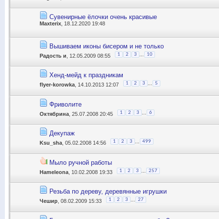
Сувенирные ёлочки очень красивые
Maxterix
, 18.12.2020 19:48
Вышиваем иконы бисером и не только
...
1
2
3
10
Радость и
, 12.05.2009 08:55
Хенд-мейд к праздникам
...
1
2
3
5
flyer-korowka
, 14.10.2013 12:07
Фриволите
...
1
2
3
6
Октябрина
, 25.07.2008 20:45
Декупаж
...
1
2
3
499
Ksu_sha
, 05.02.2008 14:56
Мыло ручной работы
...
1
2
3
257
Hameleona
, 10.02.2008 19:33
Резьба по дереву, деревянные игрушки
...
1
2
3
27
Чешир
, 08.02.2009 15:33