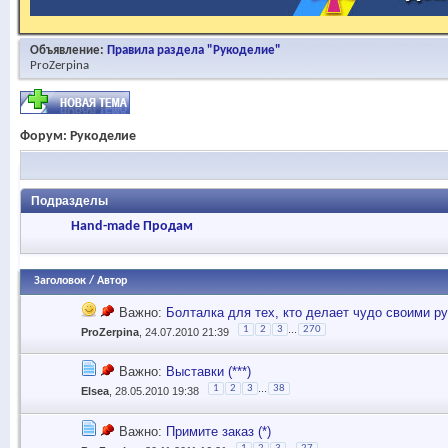
Объявление:
Правила раздела "Рукоделие"
ProZerpina
Форум:
Рукоделие
Подразделы
Hand-made Продам
Заголовок
/
Автор
Важно:
Болталка для тех, кто делает чудо своими р
...
1
2
3
270
ProZerpina
, 24.07.2010 21:39
Важно:
Выставки (***)
...
1
2
3
38
Elsea
, 28.05.2010 19:38
Важно:
Примите заказ (*)
...