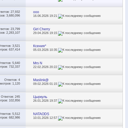
тветов:
27,932
ooo
ов: 3,680,096
16.06.2026
19:21
тветов:
23,799
Girl Cherry
ов: 2,283,107
29.04.2026
19:15
Ответов:
3,521
Ксения*
тров: 637,414
05.03.2026
10:35
Ответов:
5,640
Mrs N
тров: 732,337
22.02.2026
20:22
Ответов:
4
Maslink@
мотров: 1,120
09.02.2026
01:15
Ответов:
245
Цыркуль
тров: 102,856
26.01.2026
19:37
Ответов:
5,512
NATAODS
тров: 682,986
10.01.2026
12:57