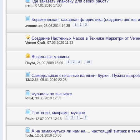
Где заказать упаковку для своих работ?
nemi
, 07.01.2016 17:00
Керамическая, сахарная флористика (создание цветов и
1
2
3
avemutter
, 23.06.2014 14:35
Создание Настенных Часов в Технике Маркетри от Venee
Veneer Craft
, 07.03.2020 11:33
Вязальные машины
...
1
2
3
18
Пауза
, 24.09.2009 15:06
Самодельные стеганные валянки- бурки . Нужны выкрой
13.12.64
, 05.01.2010 22:26
журналы по вышивке
lol54
, 30.06.2019 12:53
Плетение, макраме, мулине
...
1
2
3
7
Pb\I<
, 12.07.2007 12:15
А не замахнуться ли нам на.... настоящий витраж в тех
fpdg
, 12.01.2019 10:56