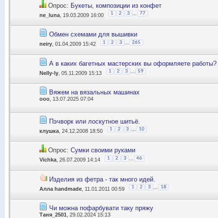
Опрос:
Букеты, композиции из конфет
...
1
2
3
77
ne_luna
, 19.03.2009 16:00
Обмен схемами для вышивки
...
1
2
3
265
neiry
, 01.04.2009 15:42
А в каких багетных мастерских вы оформляете работы?
...
1
2
3
59
Nelly-ly
, 05.11.2009 15:13
Вяжем на вязальных машинах
ooo
, 13.07.2025 07:04
Пэчворк или лоскутное шитьё.
...
1
2
3
10
клушка
, 24.12.2008 18:50
Опрос:
Сумки своими руками
...
1
2
3
46
Vichka
, 26.07.2009 14:14
Изделия из фетра - так много идей.
...
1
2
3
18
Алла handmade
, 11.01.2011 00:59
Чи можна пофарбувати таку пряжу
Таня_2501
, 29.02.2024 15:13