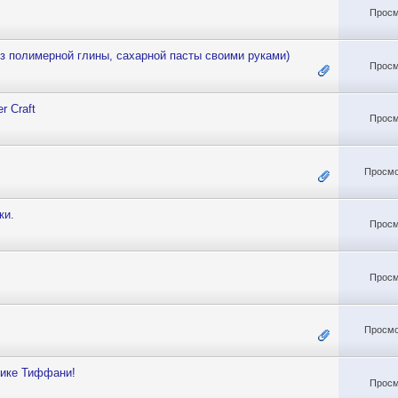
Просм
з полимерной глины, сахарной пасты своими руками)
Просм
r Craft
Просм
Просмо
ки.
Просм
Просм
Просмо
нике Тиффани!
Просм