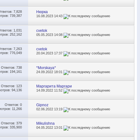
Ответов:
7,828
Нюрка
тров: 739,387
16.08.2023
14:43
Ответов:
1,031
cvetok
тров: 252,162
05.05.2023
14:08
Ответов:
7,263
cvetok
тров: 776,049
20.04.2023
17:37
Ответов:
738
*Morskaya*
тров: 194,161
24.09.2022
18:01
Ответов:
123
Маргарита Маргари
отров: 94,136
14.09.2022
11:52
Ответов:
0
Gipnoz
отров: 11,266
02.06.2022
13:19
Ответов:
379
Mikulishna
тров: 335,900
04.05.2022
13:01