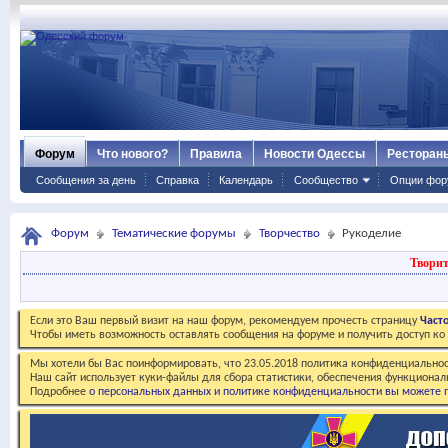
Форум
Что нового?
Правила
Новости Одессы
Ресторан
Сообщения за день
Справка
Календарь
Сообщество
Опции фор
Форум
Тематические форумы
Творчество
Рукоделие
Творит
Если это Ваш первый визит на наш форум, рекомендуем прочесть страницу
Част
Чтобы иметь возможность оставлять сообщения на форуме и получить доступ к
Мы хотели бы Вас поинформировать, что 23.05.2018 политика конфиденциальнос
Наш сайт использует куки-файлы для сбора статистики, обеспечения функционал
Подробнее
о персональных данных и политике конфиденциальности вы можете п