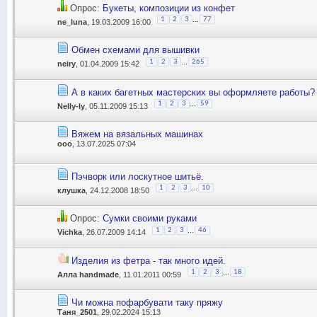
Опрос:
Букеты, композиции из конфет
...
1
2
3
77
ne_luna
, 19.03.2009 16:00
Обмен схемами для вышивки
...
1
2
3
265
neiry
, 01.04.2009 15:42
А в каких багетных мастерских вы оформляете работы?
...
1
2
3
59
Nelly-ly
, 05.11.2009 15:13
Вяжем на вязальных машинах
ooo
, 13.07.2025 07:04
Пэчворк или лоскутное шитьё.
...
1
2
3
10
клушка
, 24.12.2008 18:50
Опрос:
Сумки своими руками
...
1
2
3
46
Vichka
, 26.07.2009 14:14
Изделия из фетра - так много идей.
...
1
2
3
18
Алла handmade
, 11.01.2011 00:59
Чи можна пофарбувати таку пряжу
Таня_2501
, 29.02.2024 15:13