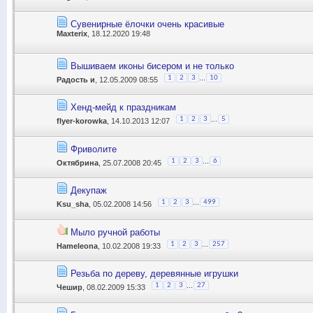
Сувенирные ёлочки очень красивые
Maxterix
, 18.12.2020 19:48
Вышиваем иконы бисером и не только
...
1
2
3
10
Радость и
, 12.05.2009 08:55
Хенд-мейд к праздникам
...
1
2
3
5
flyer-korowka
, 14.10.2013 12:07
Фриволите
...
1
2
3
6
Октябрина
, 25.07.2008 20:45
Декупаж
...
1
2
3
499
Ksu_sha
, 05.02.2008 14:56
Мыло ручной работы
...
1
2
3
257
Hameleona
, 10.02.2008 19:33
Резьба по дереву, деревянные игрушки
...
1
2
3
27
Чешир
, 08.02.2009 15:33