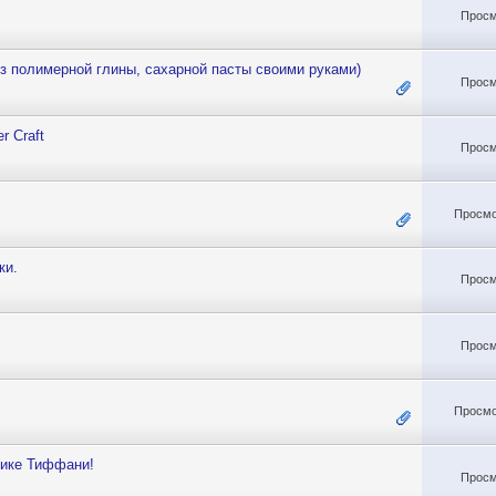
Просм
з полимерной глины, сахарной пасты своими руками)
Просм
r Craft
Просм
Просмо
ки.
Просм
Просм
Просмо
нике Тиффани!
Просм