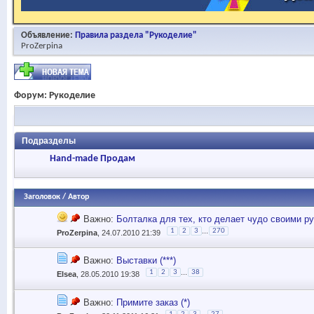
Объявление:
Правила раздела "Рукоделие"
ProZerpina
Форум:
Рукоделие
Подразделы
Hand-made Продам
Заголовок
/
Автор
Важно:
Болталка для тех, кто делает чудо своими р
...
1
2
3
270
ProZerpina
, 24.07.2010 21:39
Важно:
Выставки (***)
...
1
2
3
38
Elsea
, 28.05.2010 19:38
Важно:
Примите заказ (*)
...