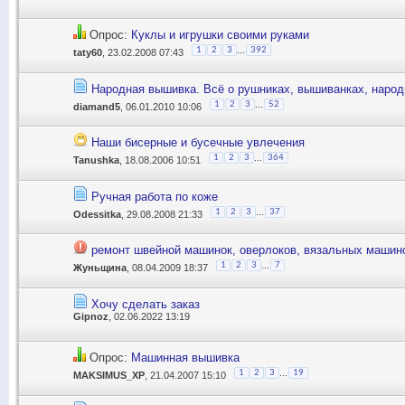
Опрос:
Куклы и игрушки своими руками
...
1
2
3
392
taty60
, 23.02.2008 07:43
Народная вышивка. Всё о рушниках, вышиванках, народн
...
1
2
3
52
diamand5
, 06.01.2010 10:06
Наши бисерные и бусечные увлечения
...
1
2
3
364
Tanushka
, 18.08.2006 10:51
Ручная работа по коже
...
1
2
3
37
Odessitka
, 29.08.2008 21:33
ремонт швейной машинок, оверлоков, вязальных машин
...
1
2
3
7
Жуньщина
, 08.04.2009 18:37
Хочу сделать заказ
Gipnoz
, 02.06.2022 13:19
Опрос:
Машинная вышивка
...
1
2
3
19
MAKSIMUS_XP
, 21.04.2007 15:10