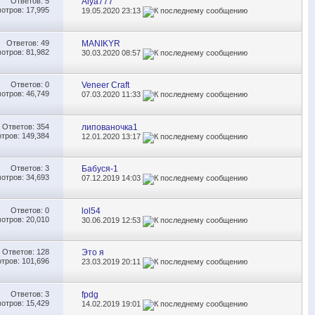
Ответов:
5
Alya777
отров: 17,995
19.05.2020
23:13
Ответов:
49
MANIKYR
отров: 81,982
30.03.2020
08:57
Ответов:
0
Veneer Craft
отров: 46,749
07.03.2020
11:33
Ответов:
354
липованочка1
тров: 149,384
12.01.2020
13:17
Ответов:
3
Бабуся-1
отров: 34,693
07.12.2019
14:03
Ответов:
0
lol54
отров: 20,010
30.06.2019
12:53
Ответов:
128
Это я
тров: 101,696
23.03.2019
20:11
Ответов:
3
fpdg
отров: 15,429
14.02.2019
19:01