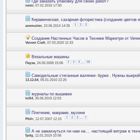
Где заказать упаковку для своих работ?
nemi
, 07.01.2016 17:00
Керамическая, сахарная флористика (создание цветов и
1
2
3
avemutter
, 23.06.2014 14:35
Создание Настенных Часов в Технике Маркетри от Venee
Veneer Craft
, 07.03.2020 11:33
Вязальные машины
...
1
2
3
18
Пауза
, 24.09.2009 15:06
Самодельные стеганные валянки- бурки . Нужны выкрой
13.12.64
, 05.01.2010 22:26
журналы по вышивке
lol54
, 30.06.2019 12:53
Плетение, макраме, мулине
...
1
2
3
7
Pb\I<
, 12.07.2007 12:15
А не замахнуться ли нам на.... настоящий витраж в тех
fpdg
, 12.01.2019 10:56