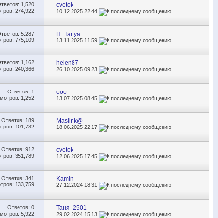
Ответов:
1,520
cvetok
тров: 274,922
10.12.2025
22:44
Ответов:
5,287
H_Tanya
тров: 775,109
13.11.2025
11:59
Ответов:
1,162
helen87
тров: 240,366
26.10.2025
09:23
Ответов:
1
ooo
мотров: 1,252
13.07.2025
08:45
Ответов:
189
Maslink@
тров: 101,732
18.06.2025
22:17
Ответов:
912
cvetok
тров: 351,789
12.06.2025
17:45
Ответов:
341
Kamin
тров: 133,759
27.12.2024
18:31
Ответов:
0
Таня_2501
мотров: 5,922
29.02.2024
15:13