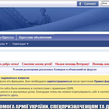
ы Одессы
Одесские объявления
ума
Навигация
ь добро легко!
Спасение жизни детей!
Окажи помощь Ветерану!
Помощь жи
Условия размещения рекламных баннеров и объявлений на форуме
о задаваемых вопросов
.
о всем его функциям, Вам необходимо
зарегистрироваться
после прочтения
Правил фо
ти сайта была изменена в соответствии с правилами GDPR.
ьности и в рекламных целях. Благодаря этому мы можем отрегулировать сайт в соотве
рочесть здесь
.