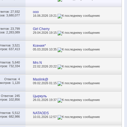
тветов:
27,932
ooo
ов: 3,680,077
16.06.2026
19:21
тветов:
23,799
Girl Cherry
ов: 2,283,089
29.04.2026
19:15
Ответов:
3,521
Ксения*
тров: 637,413
05.03.2026
10:35
Ответов:
5,640
Mrs N
тров: 732,334
22.02.2026
20:22
Ответов:
4
Maslink@
мотров: 1,120
09.02.2026
01:15
Ответов:
245
Цыркуль
тров: 102,856
26.01.2026
19:37
Ответов:
5,512
NATAODS
тров: 682,986
10.01.2026
12:57