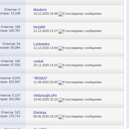
Ответов:
0
Maxterix
отров: 13,198
18.12.2020
19:48
Ответов:
198
tonja86
тров: 105,787
12.12.2020
11:27
Ответов:
94
Lyubawka
отров: 65,064
11.12.2020
13:06
Ответов:
100
cvetok
отров: 87,020
25.11.2020
14:10
Ответов:
9,978
*IRISKA*
тров: 923,597
11.08.2020
20:45
Ответов:
5,137
ViKtoria@LiiFe
тров: 451,954
19.06.2020
20:10
Ответов:
522
Elenkaa
тров: 175,714
08.06.2020
10:18