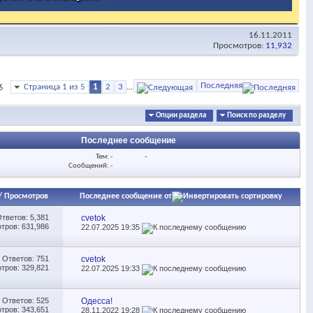
16.11.2011
Просмотров:
11,932
Последняя
Страница 1 из 5
1
2
3
...
6
Опции раздела
Поиск по разделу
Последнее сообщение
Тем: -
-
Сообщений: -
/
Просмотров
Последнее сообщение от
Ответов:
5,381
cvetok
тров: 631,986
22.07.2025
19:35
Ответов:
751
cvetok
тров: 329,821
22.07.2025
19:33
Ответов:
525
Одесса!
тров: 343,651
28.11.2022
19:28