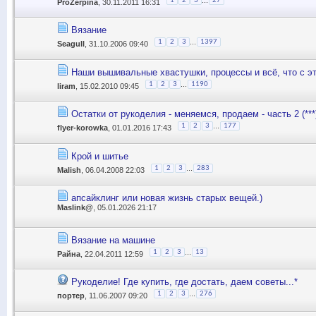
1
2
3
27
ProZerpina
, 30.11.2011 16:31
Вязание
...
1
2
3
1397
Seagull
, 31.10.2006 09:40
Наши вышивальные хвастушки, процессы и всё, что с э
...
1
2
3
1190
liram
, 15.02.2010 09:45
Остатки от рукоделия - меняемся, продаем - часть 2 (***
...
1
2
3
177
flyer-korowka
, 01.01.2016 17:43
Крой и шитье
...
1
2
3
283
Malish
, 06.04.2008 22:03
апсайклинг или новая жизнь старых вещей.)
Maslink@
, 05.01.2026 21:17
Вязание на машине
...
1
2
3
13
Райна
, 22.04.2011 12:59
Рукоделие! Где купить, где достать, даем советы...*
...
1
2
3
276
портер
, 11.06.2007 09:20