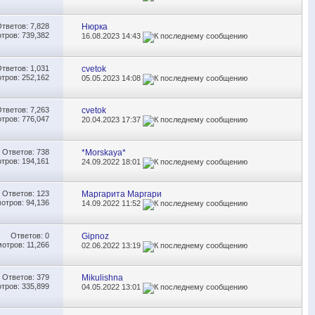
Ответов:
7,828
Нюрка
тров: 739,382
16.08.2023
14:43
Ответов:
1,031
cvetok
тров: 252,162
05.05.2023
14:08
Ответов:
7,263
cvetok
тров: 776,047
20.04.2023
17:37
Ответов:
738
*Morskaya*
тров: 194,161
24.09.2022
18:01
Ответов:
123
Маргарита Маргари
отров: 94,136
14.09.2022
11:52
Ответов:
0
Gipnoz
отров: 11,266
02.06.2022
13:19
Ответов:
379
Mikulishna
тров: 335,899
04.05.2022
13:01