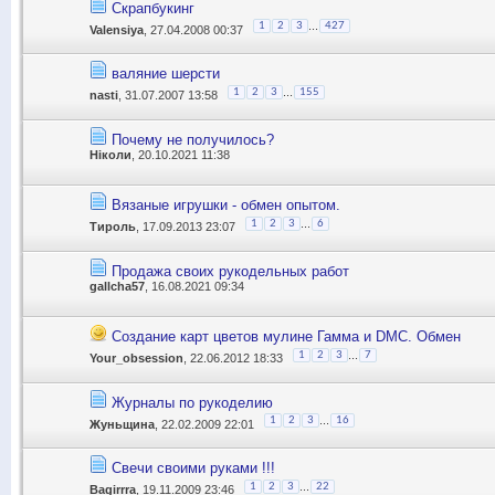
Скрапбукинг
...
1
2
3
427
Valensiya
, 27.04.2008 00:37
валяние шерсти
...
1
2
3
155
nasti
, 31.07.2007 13:58
Почему не получилось?
Ніколи
, 20.10.2021 11:38
Вязаные игрушки - обмен опытом.
...
1
2
3
6
Тироль
, 17.09.2013 23:07
Продажа своих рукодельных работ
gallcha57
, 16.08.2021 09:34
Создание карт цветов мулине Гамма и DMC. Обмен
...
1
2
3
7
Your_obsession
, 22.06.2012 18:33
Журналы по рукоделию
...
1
2
3
16
Жуньщина
, 22.02.2009 22:01
Свечи своими руками !!!
...
1
2
3
22
Bagirrra
, 19.11.2009 23:46