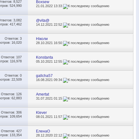
Ответов:
8,527
Boxsew
тров: 524,990
21.01.2022
13:33
Ответов:
3,082
@vita@
тров: 417,462
14.12.2021
22:52
Ответов:
3
Ніколи
отров: 16,020
28.10.2021
16:50
Ответов:
107
Konstanta
тров: 116,978
05.10.2021
12:55
Ответов:
0
gallcha57
отров: 22,509
16.08.2021
09:34
Ответов:
126
Amertat
отров: 62,883
31.07.2021
01:15
Ответов:
306
Klever
тров: 109,654
08.01.2021
11:57
Ответов:
427
ЕленаО
тров: 133,354
28.12.2020
22:12