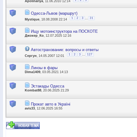
1
2
3
Apolinariya
, 11.06.2010 12:14
Одесса-Львов (маршрут)
...
1
2
3
31
Mystique
, 18.08.2008 22:14
Ищу мотоинструктора на ПОСКОТЕ
Джокер_Ко
, 12.07.2025 12:16
Автострахование: вопросы и ответы
...
1
2
3
127
Сергун
, 14.05.2007 12:01
Линзы в фары
Dima1409
, 03.05.2021 14:13
Эстакады Одесса
Kombat88
, 20.06.2025 21:29
Прокат авто в Україні
avis33
, 12.06.2025 16:55