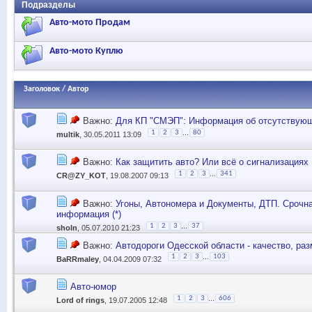
Подразделы
Авто-мото Продам
Авто-мото Куплю
Заголовок
/
Автор
Важно:
Для КП "СМЭП": Информация об отсутствующи
...
1
2
3
80
multik
, 30.05.2011 13:09
Важно:
Как защитить авто? Или всё о сигнализациях
...
1
2
3
341
CR@ZY_KOT
, 19.08.2007 09:13
Важно:
Угоны, Автономера и Документы, ДТП. Срочн
информация (*)
...
1
2
3
37
sholn
, 05.07.2010 21:23
Важно:
Автодороги Одесской области - качество, разм
...
1
2
3
103
BaRRmaley
, 04.04.2009 07:32
Авто-юмор
...
1
2
3
606
Lord of rings
, 19.07.2005 12:48