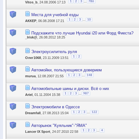
...
1
2
3
786
Vitos_b
, 24.08.2006 17:13
Места для учебной езды
...
1
2
3
10
АККЕР
, 06.08.2008 17:21
Подскажите что лучше Hyundai i20 или Форд Фиеста?
_Irisk@
, 26.08.2012 18:25
Электроусилитель руля
1
2
Олег1068
, 23.11.2009 13:51
Автомойки, пользующиеся доверием
...
1
2
3
148
murua
, 12.08.2007 21:55
Автомобильные шины и диски. Всё о них
...
1
2
3
987
Ariel
, 01.11.2004 15:38
Электромобили в Одессе
...
1
2
3
122
Dreamfall
, 27.08.2013 15:04
Авторынок "Куяльник"-"ЯМА"
...
1
2
3
4
Lancer IX Sport
, 24.07.2010 22:58