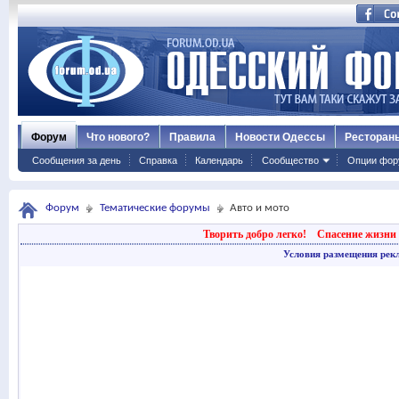
Форум
Что нового?
Правила
Новости Одессы
Ресторан
Сообщения за день
Справка
Календарь
Сообщество
Опции фор
Форум
Тематические форумы
Авто и мото
Творить добро легко!
Спасение жизни 
Условия размещения рек