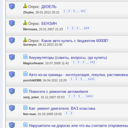
Опрос:
ДИЗЕЛЬ
...
1
2
3
451
Zloybu
, 28.01.2012 20:21
Опрос:
БЕНЗИН
...
1
2
3
659
Митошка
, 16.01.2007 21:23
Опрос:
Какое авто купить с бюджетом 6000$?
Surveyor
, 08.12.2023 22:00
Аккумуляторы (советы, вопросы, где купить)
...
1
2
3
242
Magicofwater
, 10.07.2009 11:42
Авто из-за границы - эксплуатация, покупка, растаможка
...
1
2
3
1635
yurchik8388
, 04.04.2011 10:29
Помогите с ремонтом автомобиля
...
1
2
3
1654
serg_joker
, 16.12.2007 03:53
Кап. ремонт двигателя, ВАЗ классика
1
2
Net-man
, 01.03.2009 19:55
Нарушители на дорогах или что вы считаете откровенны