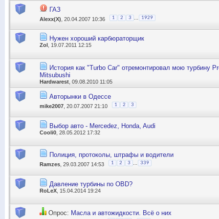
ГАЗ
...
1
2
3
1929
Alexx(X)
, 20.04.2007 10:36
Нужен хороший карбюраторщик
Zol
, 19.07.2011 12:15
История как "Turbo Car" отремонтировал мою турбину Pre
Mitsubushi
Hardwarest
, 09.08.2010 11:05
Авторынки в Одессе
1
2
3
mike2007
, 20.07.2007 21:10
Выбор авто - Mercedez, Honda, Audi
Cooli0
, 28.05.2012 17:32
Полиция, протоколы, штрафы и водители
...
1
2
3
339
Ramzes
, 29.03.2007 14:53
Давление турбины по OBD?
RoLeX
, 15.04.2014 19:24
Опрос:
Масла и автожидкости. Всё о них