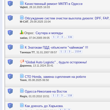
Качественный ремонт МКПП в Одессе
Vajlett
, 28.10.2025 16:03
Обсуждение систем очистки выхлопа дизеля: DPF, FAP,
M-CAT
, 29.09.2025 15:04
Опрос:
Скутера и мопеды
...
1
2
3
136
sadas
, 07.04.2005 09:05
К Знатокам ПДД -объясните "чайникам" !!!
...
1
2
3
2154
Танюша ТТ
, 31.01.2007 09:57
"Global Auto Logistic" , будьте осторожны!
Даринка
, 13.11.2024 20:41
СТО Honda, замена сцепления на роботе
Teem
, 05.08.2025 06:50
Одесса-Николаев-на Восток
...
1
2
3
118
Regis
, 01.03.2010 10:51
Как доехать до Харькова.