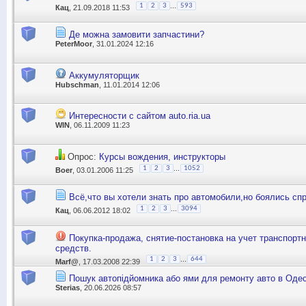
...
1
2
3
593
Кац
, 21.09.2018 11:53
Де можна замовити запчастини?
PeterMoor
, 31.01.2024 12:16
Аккумуляторщик
Hubschman
, 11.01.2014 12:06
Интересности с сайтом auto.ria.ua
WIN
, 06.11.2009 11:23
Опрос:
Курсы вождения, инструкторы
...
1
2
3
1052
Boer
, 03.01.2006 11:25
Всё,что вы хотели знать про автомобили,но боялись спро
...
1
2
3
3094
Кац
, 06.06.2012 18:02
Покупка-продажа, снятие-постановка на учет транспорт
средств.
...
1
2
3
644
Marf@
, 17.03.2008 22:39
Пошук автопідйомника або ями для ремонту авто в Одес
Sterias
, 20.06.2026 08:57