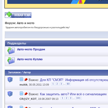
Форум:
Авто и мото
Ударим автопробегом по бездорожью и разгильдяйству!
Подразделы
Авто-мото Продам
Авто-мото Куплю
Заголовок
/
Автор
Важно:
Для КП "СМЭП": Информация об отсутствующи
...
1
2
3
80
multik
, 30.05.2011 13:09
Важно:
Как защитить авто? Или всё о сигнализациях
...
1
2
3
341
CR@ZY_KOT
, 19.08.2007 09:13