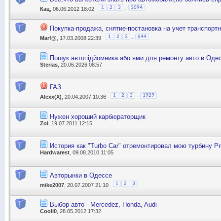
...
1
2
3
3094
Кац
, 06.06.2012 18:02
Покупка-продажа, снятие-постановка на учет транспорт
...
1
2
3
644
Marf@
, 17.03.2008 22:39
Пошук автопідйомника або ями для ремонту авто в Одес
Sterias
, 20.06.2026 08:57
ГАЗ
...
1
2
3
1929
Alexx(X)
, 20.04.2007 10:36
Нужен хороший карбюраторщик
Zol
, 19.07.2011 12:15
История как "Turbo Car" отремонтировал мою турбину Pre
Hardwarest
, 09.08.2010 11:05
Авторынки в Одессе
1
2
3
mike2007
, 20.07.2007 21:10
Выбор авто - Mercedez, Honda, Audi
Cooli0
, 28.05.2012 17:32