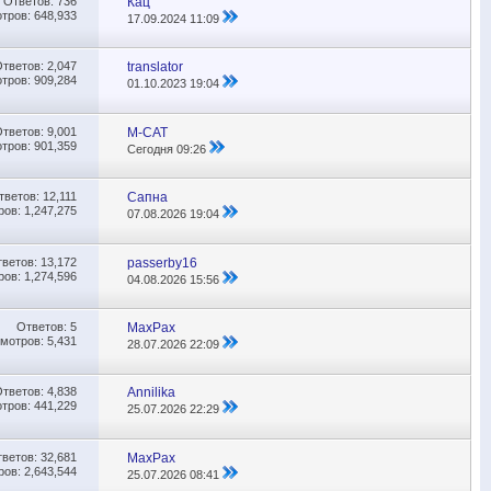
Ответов:
736
Кац
тров: 648,933
17.09.2024
11:09
Ответов:
2,047
translator
тров: 909,284
01.10.2023
19:04
Ответов:
9,001
M-CAT
тров: 901,359
Сегодня
09:26
тветов:
12,111
Сапна
ов: 1,247,275
07.08.2026
19:04
тветов:
13,172
passerby16
ов: 1,274,596
04.08.2026
15:56
Ответов:
5
MaxPax
мотров: 5,431
28.07.2026
22:09
Ответов:
4,838
Annilika
тров: 441,229
25.07.2026
22:29
тветов:
32,681
MaxPax
ов: 2,643,544
25.07.2026
08:41