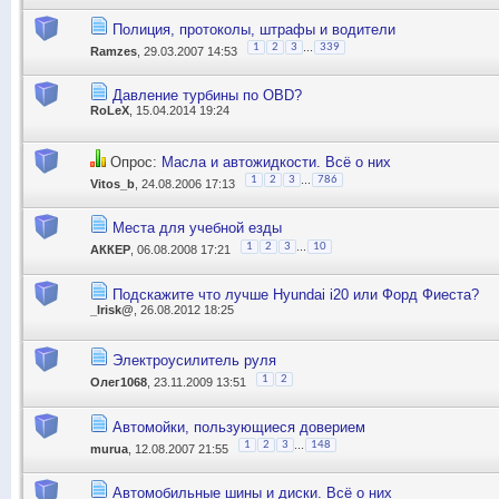
Полиция, протоколы, штрафы и водители
...
1
2
3
339
Ramzes
, 29.03.2007 14:53
Давление турбины по OBD?
RoLeX
, 15.04.2014 19:24
Опрос:
Масла и автожидкости. Всё о них
...
1
2
3
786
Vitos_b
, 24.08.2006 17:13
Места для учебной езды
...
1
2
3
10
АККЕР
, 06.08.2008 17:21
Подскажите что лучше Hyundai i20 или Форд Фиеста?
_Irisk@
, 26.08.2012 18:25
Электроусилитель руля
1
2
Олег1068
, 23.11.2009 13:51
Автомойки, пользующиеся доверием
...
1
2
3
148
murua
, 12.08.2007 21:55
Автомобильные шины и диски. Всё о них