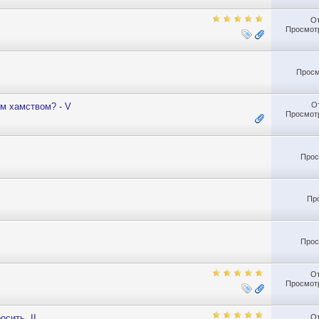
О
Просмотр
Просм
О
м хамством? - V
Просмотр
Прос
Пр
Прос
О
Просмотр
О
сить. II