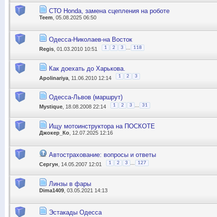
СТО Honda, замена сцепления на роботе
Teem
, 05.08.2025 06:50
Одесса-Николаев-на Восток
...
1
2
3
118
Regis
, 01.03.2010 10:51
Как доехать до Харькова.
1
2
3
Apolinariya
, 11.06.2010 12:14
Одесса-Львов (маршрут)
...
1
2
3
31
Mystique
, 18.08.2008 22:14
Ищу мотоинструктора на ПОСКОТЕ
Джокер_Ко
, 12.07.2025 12:16
Автострахование: вопросы и ответы
...
1
2
3
127
Сергун
, 14.05.2007 12:01
Линзы в фары
Dima1409
, 03.05.2021 14:13
Эстакады Одесса