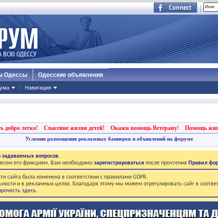
ы Одессы
Одесские объявления
ума
Навигация
ь добро легко!
Спасение жизни детей!
Окажи помощь Ветерану!
Помощь жи
Условия размещения рекламных баннеров и объявлений на форуме
о задаваемых вопросов
.
о всем его функциям, Вам необходимо
зарегистрироваться
после прочтения
Правил фо
ти сайта была изменена в соответствии с правилами GDPR.
ьности и в рекламных целях. Благодаря этому мы можем отрегулировать сайт в соотве
рочесть здесь
.