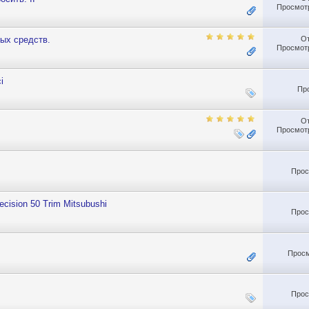
Просмотр
О
ных средств.
Просмотр
і
Пр
О
Просмотр
Прос
cision 50 Trim Mitsubushi
Прос
Просм
Прос