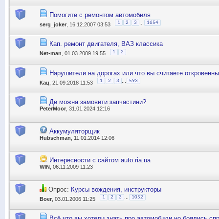
Помогите с ремонтом автомобиля
...
1
2
3
1654
serg_joker
, 16.12.2007 03:53
Кап. ремонт двигателя, ВАЗ классика
1
2
Net-man
, 01.03.2009 19:55
Нарушители на дорогах или что вы считаете откровенны
...
1
2
3
593
Кац
, 21.09.2018 11:53
Де можна замовити запчастини?
PeterMoor
, 31.01.2024 12:16
Аккумуляторщик
Hubschman
, 11.01.2014 12:06
Интересности с сайтом auto.ria.ua
WIN
, 06.11.2009 11:23
Опрос:
Курсы вождения, инструкторы
...
1
2
3
1052
Boer
, 03.01.2006 11:25
Всё,что вы хотели знать про автомобили,но боялись спро