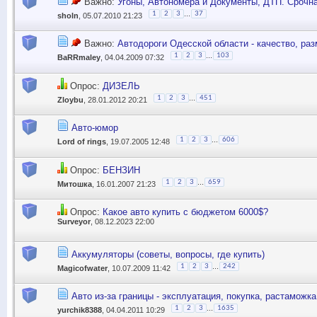
Важно:
Угоны, Автономера и Документы, ДТП. Срочна
...
1
2
3
37
sholn
, 05.07.2010 21:23
Важно:
Автодороги Одесской области - качество, разм
...
1
2
3
103
BaRRmaley
, 04.04.2009 07:32
Опрос:
ДИЗЕЛЬ
...
1
2
3
451
Zloybu
, 28.01.2012 20:21
Авто-юмор
...
1
2
3
606
Lord of rings
, 19.07.2005 12:48
Опрос:
БЕНЗИН
...
1
2
3
659
Митошка
, 16.01.2007 21:23
Опрос:
Какое авто купить с бюджетом 6000$?
Surveyor
, 08.12.2023 22:00
Аккумуляторы (советы, вопросы, где купить)
...
1
2
3
242
Magicofwater
, 10.07.2009 11:42
Авто из-за границы - эксплуатация, покупка, растаможка
...
1
2
3
1635
yurchik8388
, 04.04.2011 10:29