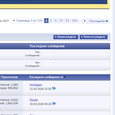
Страница 1 из 132
1
2
3
11
51
101
...
из 5927
Последняя
Опции раздела
Поиск по разделу
Последнее сообщение
Тем: -
-
Сообщений: -
Тем: -
-
Сообщений: -
/
Просмотров
Последнее сообщение от
Ответов:
1,584
hooligan
тров: 804,802
21.05.2026
22:50
Ответов:
6,810
Doyle
ов: 1,662,635
20.04.2026
09:28