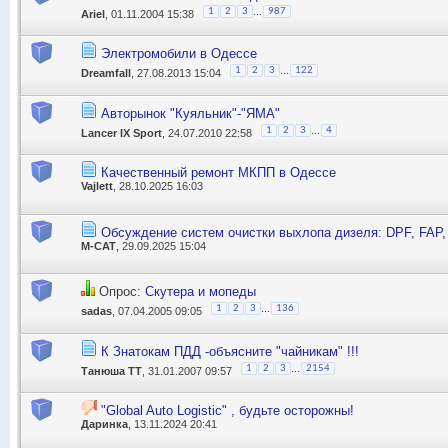
...
1
2
3
987
Ariel
, 01.11.2004 15:38
Электромобили в Одессе
...
1
2
3
122
Dreamfall
, 27.08.2013 15:04
Авторынок "Куяльник"-"ЯМА"
...
1
2
3
4
Lancer IX Sport
, 24.07.2010 22:58
Качественный ремонт МКПП в Одессе
Vajlett
, 28.10.2025 16:03
Обсуждение систем очистки выхлопа дизеля: DPF, FAP,
M-CAT
, 29.09.2025 15:04
Опрос:
Скутера и мопеды
...
1
2
3
136
sadas
, 07.04.2005 09:05
К Знатокам ПДД -объясните "чайникам" !!!
...
1
2
3
2154
Танюша ТТ
, 31.01.2007 09:57
"Global Auto Logistic" , будьте осторожны!
Даринка
, 13.11.2024 20:41