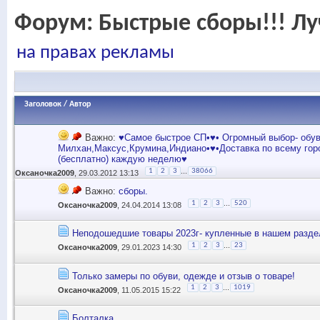
Форум:
Быстрые сборы!!! Лу
на правах рекламы
Заголовок
/
Автор
Важно:
♥Самое быстрое СП•♥• Огромный выбор- обув
Милхан,Максус,Крумина,Индиано•♥•Доставка по всему гор
(бесплатно) каждую неделю♥
...
1
2
3
38066
Оксаночка2009
, 29.03.2012 13:13
Важно:
сборы.
...
1
2
3
520
Оксаночка2009
, 24.04.2014 13:08
Неподошедшие товары 2023г- купленные в нашем разде
...
1
2
3
23
Оксаночка2009
, 29.01.2023 14:30
Только замеры по обуви, одежде и отзыв о товаре!
...
1
2
3
1019
Оксаночка2009
, 11.05.2015 15:22
Болталка