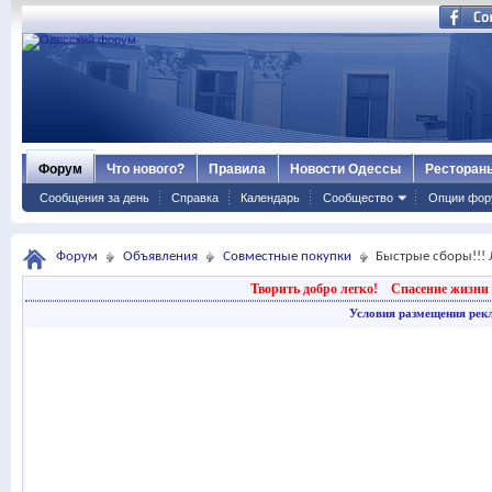
Форум
Что нового?
Правила
Новости Одессы
Ресторан
Сообщения за день
Справка
Календарь
Сообщество
Опции фор
Форум
Объявления
Совместные покупки
Быстрые сборы!!! 
Творить добро легко!
Спасение жизни 
Условия размещения рек