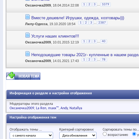
...
1
2
3
1079
Оксаночка2009
, 18.04.2014 22:08
Вместе дешевле! Игрушки, одежда, хозтовары)))
...
1
2
3
2387
Лилу-Одесса
, 19.10.2020 18:54
Услуги наших клиентов!!!
...
1
2
3
40
Оксаночка2009
, 10.01.2015 12:19
Неподошедшие товары 2021г- купленные в нашем разде
...
1
2
3
78
Оксаночка2009
, 14.01.2021 17:43
Информация о разделе и настройки отображения
Модераторы этого раздела
Оксаночка2009
La Ren
maxx™
Andy
Natallya
Настройка отображения тем
Отображать темы ...
Критерий сортировки:
Сортировать темы по..
возрастанию
у