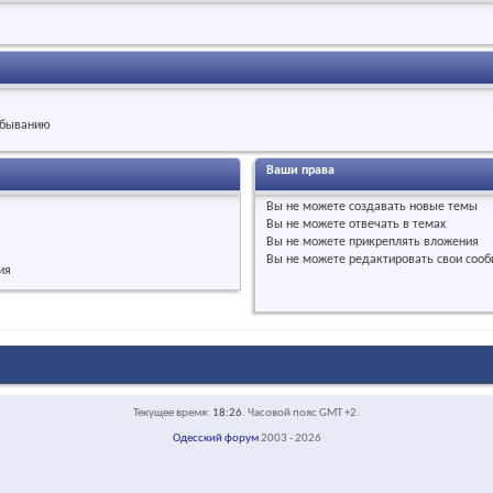
.
быванию
Ваши права
Вы
не можете
создавать новые темы
Вы
не можете
отвечать в темах
Вы
не можете
прикреплять вложения
Вы
не можете
редактировать свои соо
ия
Текущее время:
18:26
. Часовой пояс GMT +2.
Одесский форум
2003 - 2026
face-default