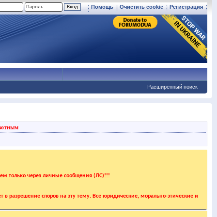
Помощь
Очистить cookie
Регистрация
Расширенный поиск
вотным
аем только через личные сообщения (ЛС)!!!
т в разрешение споров на эту тему. Все юридические, морально-этические и