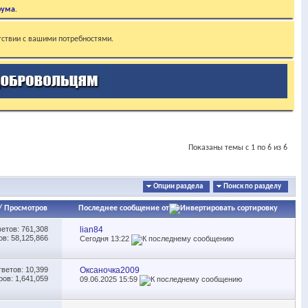
рума
.
тствии с вашими потребностями.
Показаны темы с 1 по 6 из 6
Опции раздела
Поиск по разделу
/
Просмотров
Последнее сообщение от
ветов:
761,308
lian84
в: 58,125,866
Сегодня
13:22
тветов:
10,399
Оксаночка2009
ов: 1,641,059
09.06.2025
15:59