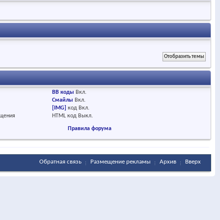
BB коды
Вкл.
Смайлы
Вкл.
[IMG]
код
Вкл.
бщения
HTML код
Выкл.
Правила форума
Обратная связь
Размещение рекламы
Архив
Вверх