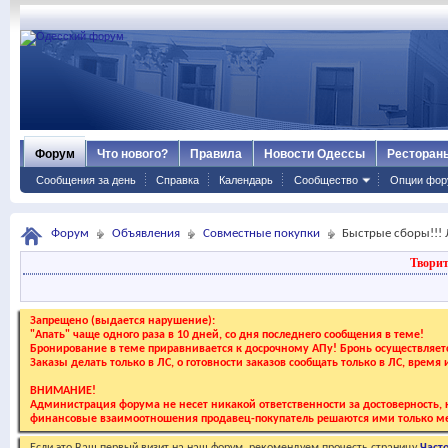
Форум
Что нового?
Правила
Новости Одессы
Ресторан
Сообщения за день
Справка
Календарь
Сообщество
Опции фор
Форум
Объявления
Совместные покупки
Быстрые сборы!!! 
Творит
Запрещено (выдается нарушение):
"Апать" чаще одного раза в 10 дней, со дня последнего сообщения в теме!
Бронирование в теме приравнивается к досрочному АПу! Бронь осуществляе
Заказы делать только в ЛС, о готовности заказов сообщать только в ЛС, время
ВНИМАНИЕ!
Администрация форума не несет никакой ответственности за достоверность, к
финансовые взаимоотношения продавец-покупатель решаются ими только ме