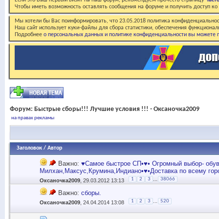
Если это Ваш первый визит на наш форум, рекомендуем прочесть страницу
Част
Чтобы иметь возможность оставлять сообщения на форуме и получить доступ к
Мы хотели бы Вас поинформировать, что 23.05.2018 политика конфиденциальнос
Наш сайт использует куки-файлы для сбора статистики, обеспечения функционал
Подробнее
о персональных данных и политике конфиденциальности вы можете п
Форум:
Быстрые сборы!!! Лучшие условия !!! - Оксаночка2009
на правах рекламы
Заголовок
/
Автор
Важно:
♥Самое быстрое СП•♥• Огромный выбор- обув
Милхан,Максус,Крумина,Индиано•♥•Доставка по всему гор
...
1
2
3
38066
Оксаночка2009
, 29.03.2012 13:13
Важно:
сборы.
...
1
2
3
520
Оксаночка2009
, 24.04.2014 13:08