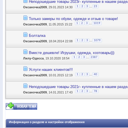
Неподошедшие товары 2023г- купленные в нашем разде
...
1
2
3
23
Оксаночка2009
, 29.01.2023 14:30
Только замеры по обуви, одежде и отзыв о товаре!
...
1
2
3
1019
Оксаночка2009
, 11.05.2015 15:22
Болталка
...
1
2
3
1079
Оксаночка2009
, 18.04.2014 22:08
Вместе дешевле! Игрушки, одежда, хозтовары)))
...
1
2
3
2387
Лилу-Одесса
, 19.10.2020 18:54
Услуги наших клиентов!!!
...
1
2
3
40
Оксаночка2009
, 10.01.2015 12:19
Неподошедшие товары 2021г- купленные в нашем разде
...
1
2
3
78
Оксаночка2009
, 14.01.2021 17:43
Информация о разделе и настройки отображения