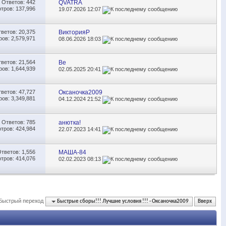
Ответов:
442
QVATRA
тров: 137,996
19.07.2026
12:07
тветов:
20,375
ВикторияР
ов: 2,579,971
08.06.2026
18:03
тветов:
21,564
Be
ов: 1,644,939
02.05.2025
20:41
тветов:
47,727
Оксаночка2009
ов: 3,349,881
04.12.2024
21:52
Ответов:
785
анютка!
тров: 424,984
22.07.2023
14:41
Ответов:
1,556
МАША-84
тров: 414,076
02.02.2023
08:13
Быстрый переход
Быстрые сборы!!! Лучшие условия !!! - Оксаночка2009
Вверх