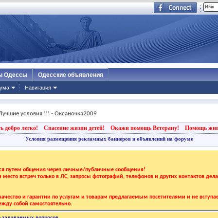
ы Одессы
Одесские объявления
ума
Навигация
Лучшие условия !!! - Оксаночка2009
ь добро легко!
Спасение жизни детей!
Окажи помощь Ветерану!
Помощь жи
Условия размещения рекламных баннеров и объявлений на форуме
тся путем общения через личные/публичные сообщения!
 и место встреч только в ЛС, запросы фотографий, телефонов и других контактов дел
ачество и гарантии по услугам и товарам предлагаемым посетителями и не вступае
жду собой самостоятельно.