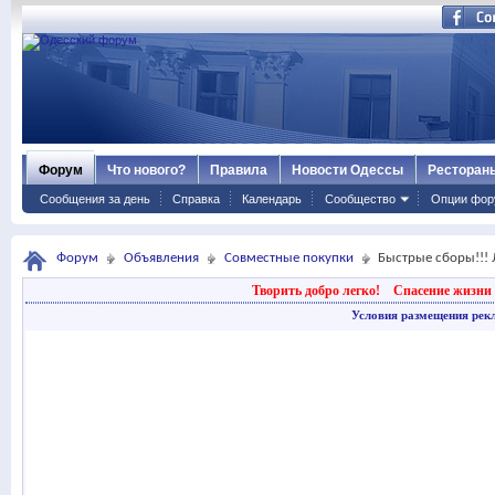
Форум
Что нового?
Правила
Новости Одессы
Ресторан
Сообщения за день
Справка
Календарь
Сообщество
Опции фор
Форум
Объявления
Совместные покупки
Быстрые сборы!!! 
Творить добро легко!
Спасение жизни 
Условия размещения рек