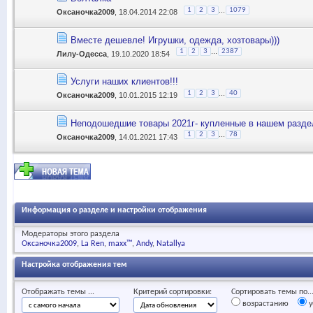
...
1
2
3
1079
Оксаночка2009
, 18.04.2014 22:08
Вместе дешевле! Игрушки, одежда, хозтовары)))
...
1
2
3
2387
Лилу-Одесса
, 19.10.2020 18:54
Услуги наших клиентов!!!
...
1
2
3
40
Оксаночка2009
, 10.01.2015 12:19
Неподошедшие товары 2021г- купленные в нашем разде
...
1
2
3
78
Оксаночка2009
, 14.01.2021 17:43
Информация о разделе и настройки отображения
Модераторы этого раздела
Оксаночка2009
La Ren
maxx™
Andy
Natallya
Настройка отображения тем
Отображать темы ...
Критерий сортировки:
Сортировать темы по..
возрастанию
у