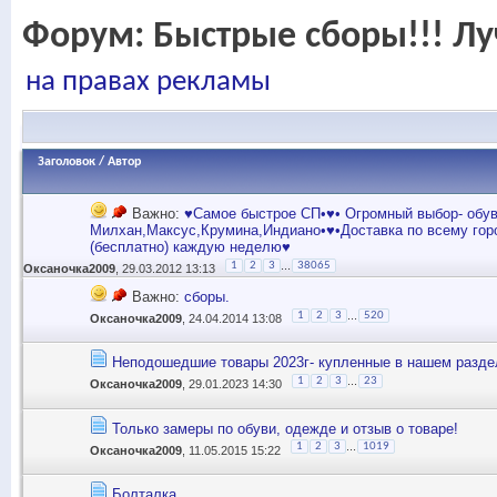
Форум:
Быстрые сборы!!! Лу
на правах рекламы
Заголовок
/
Автор
Важно:
♥Самое быстрое СП•♥• Огромный выбор- обув
Милхан,Максус,Крумина,Индиано•♥•Доставка по всему гор
(бесплатно) каждую неделю♥
...
1
2
3
38065
Оксаночка2009
, 29.03.2012 13:13
Важно:
сборы.
...
1
2
3
520
Оксаночка2009
, 24.04.2014 13:08
Неподошедшие товары 2023г- купленные в нашем разде
...
1
2
3
23
Оксаночка2009
, 29.01.2023 14:30
Только замеры по обуви, одежде и отзыв о товаре!
...
1
2
3
1019
Оксаночка2009
, 11.05.2015 15:22
Болталка