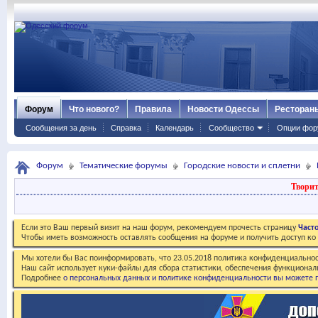
Форум
Что нового?
Правила
Новости Одессы
Ресторан
Сообщения за день
Справка
Календарь
Сообщество
Опции фор
Форум
Тематические форумы
Городские новости и сплетни
Творит
Если это Ваш первый визит на наш форум, рекомендуем прочесть страницу
Част
Чтобы иметь возможность оставлять сообщения на форуме и получить доступ к
Мы хотели бы Вас поинформировать, что 23.05.2018 политика конфиденциальнос
Наш сайт использует куки-файлы для сбора статистики, обеспечения функционал
Подробнее
о персональных данных и политике конфиденциальности вы можете п