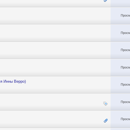
Просм
Просм
Просм
Просм
ля Инны Верро)
Просм
Просм
Просм