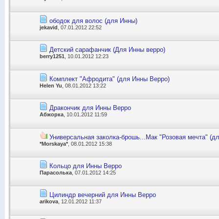
ободок для волос (для Инны)
jekavid
, 07.01.2012 22:52
Детский сарафанчик (Для Инны верро)
berry1251
, 10.01.2012 12:23
Комплект "Афродита" (для Инны Верро)
Helen Yu
, 08.01.2012 13:22
Дракончик для Инны Верро
Абжорка
, 10.01.2012 11:59
Универсальная заколка-брошь...Мак "Розовая мечта" (д
*Morskaya*
, 08.01.2012 15:38
Кольцо для Инны Верро
Парасолька
, 07.01.2012 14:25
Цилиндр вечерний для Инны Верро
arikova
, 12.01.2012 11:37