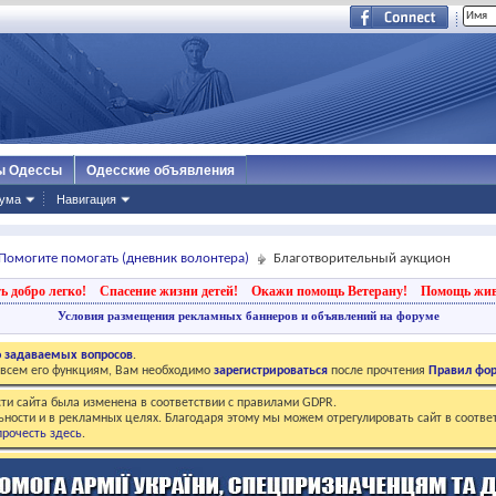
ы Одессы
Одесские объявления
ума
Навигация
Помогите помогать (дневник волонтера)
Благотворительный аукцион
ь добро легко!
Спасение жизни детей!
Окажи помощь Ветерану!
Помощь жи
Условия размещения рекламных баннеров и объявлений на форуме
о задаваемых вопросов
.
о всем его функциям, Вам необходимо
зарегистрироваться
после прочтения
Правил фо
ти сайта была изменена в соответствии с правилами GDPR.
ьности и в рекламных целях. Благодаря этому мы можем отрегулировать сайт в соотве
рочесть здесь
.