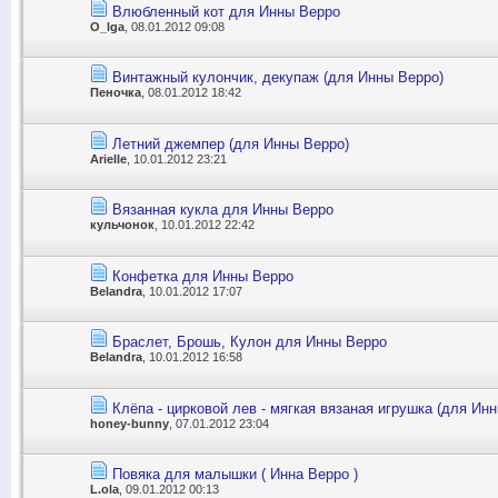
Влюбленный кот для Инны Верро
O_lga
, 08.01.2012 09:08
Винтажный кулончик, декупаж (для Инны Верро)
Пеночка
, 08.01.2012 18:42
Летний джемпер (для Инны Верро)
Arielle
, 10.01.2012 23:21
Вязанная кукла для Инны Верро
кульчонок
, 10.01.2012 22:42
Конфетка для Инны Верро
Belandra
, 10.01.2012 17:07
Браслет, Брошь, Кулон для Инны Верро
Belandra
, 10.01.2012 16:58
Клёпа - цирковой лев - мягкая вязаная игрушка (для Ин
honey-bunny
, 07.01.2012 23:04
Повяка для малышки ( Инна Верро )
L.olа
, 09.01.2012 00:13