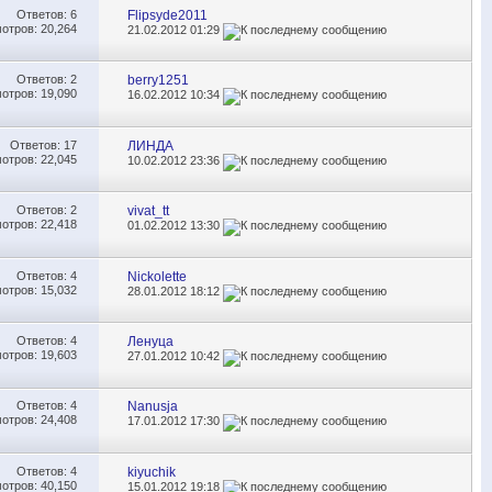
Ответов:
6
Flipsyde2011
отров: 20,264
21.02.2012
01:29
Ответов:
2
berry1251
отров: 19,090
16.02.2012
10:34
Ответов:
17
ЛИНДА
отров: 22,045
10.02.2012
23:36
Ответов:
2
vivat_tt
отров: 22,418
01.02.2012
13:30
Ответов:
4
Nickolette
отров: 15,032
28.01.2012
18:12
Ответов:
4
Ленуца
отров: 19,603
27.01.2012
10:42
Ответов:
4
Nanusja
отров: 24,408
17.01.2012
17:30
Ответов:
4
kiyuchik
отров: 40,150
15.01.2012
19:18