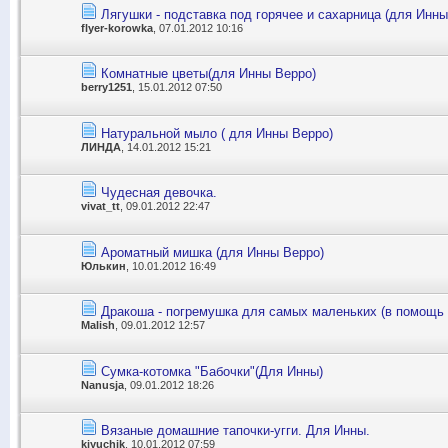
Лягушки - подставка под горячее и сахарница (для Инны
flyer-korowka
, 07.01.2012 10:16
Комнатные цветы(для Инны Верро)
berry1251
, 15.01.2012 07:50
Натуральной мыло ( для Инны Верро)
ЛИНДА
, 14.01.2012 15:21
Чудесная девочка.
vivat_tt
, 09.01.2012 22:47
Ароматный мишка (для Инны Верро)
Юлькин
, 10.01.2012 16:49
Дракоша - погремушка для самых маленьких (в помощь
Malish
, 09.01.2012 12:57
Сумка-котомка "Бабочки"(Для Инны)
Nanusja
, 09.01.2012 18:26
Вязаные домашние тапочки-угги. Для Инны.
kiyuchik
, 10.01.2012 07:59