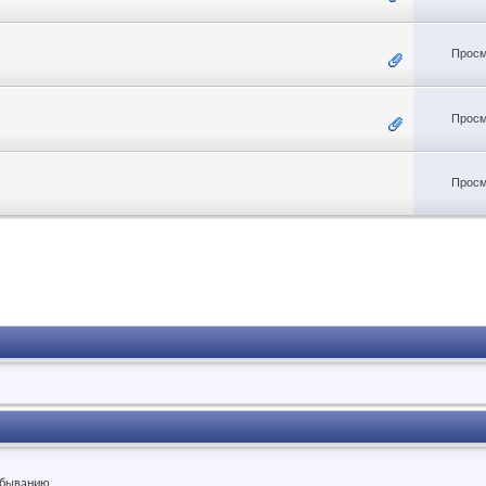
Просм
Просм
Просм
.
быванию