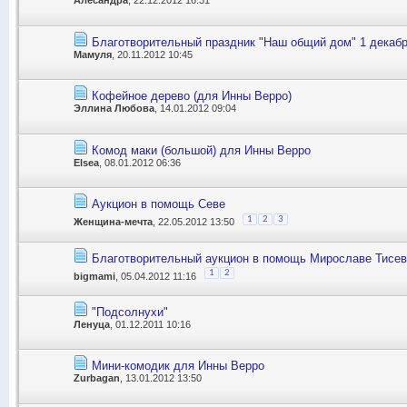
Алесандра
, 22.12.2012 16:31
Благотворительный праздник "Наш общий дом" 1 декабр
Мамуля
, 20.11.2012 10:45
Кофейное дерево (для Инны Верро)
Эллина Любова
, 14.01.2012 09:04
Комод маки (большой) для Инны Верро
Elsea
, 08.01.2012 06:36
Аукцион в помощь Севе
1
2
3
Женщина-мечта
, 22.05.2012 13:50
Благотворительный аукцион в помощь Мирославе Тисе
1
2
bigmami
, 05.04.2012 11:16
"Подсолнухи"
Ленуца
, 01.12.2011 10:16
Мини-комодик для Инны Верро
Zurbagan
, 13.01.2012 13:50