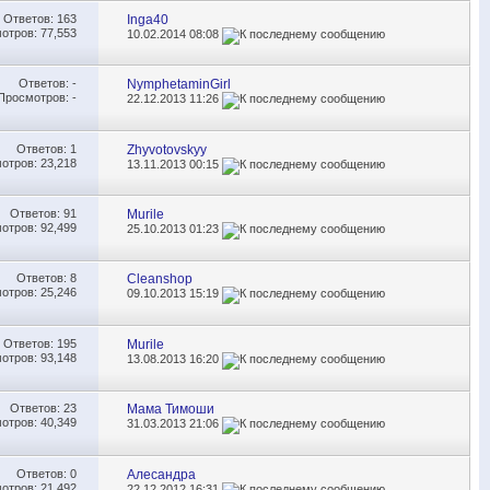
Ответов:
163
Inga40
отров: 77,553
10.02.2014
08:08
Ответов:
-
NymphetaminGirl
Просмотров: -
22.12.2013
11:26
Ответов:
1
Zhyvotovskyy
отров: 23,218
13.11.2013
00:15
Ответов:
91
Murile
отров: 92,499
25.10.2013
01:23
Ответов:
8
Cleanshop
отров: 25,246
09.10.2013
15:19
Ответов:
195
Murile
отров: 93,148
13.08.2013
16:20
Ответов:
23
Мама Тимоши
отров: 40,349
31.03.2013
21:06
Ответов:
0
Алесандра
отров: 21,492
22.12.2012
16:31