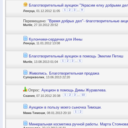
Благотворительный аукцион "Украсим елку добрыми де
...
1
2
3
9
Ленуца
, 01.12.2012 11:05
Перемещено:
"Время добрых дел"- благотворительные акци
Murile
, 27.10.2012 20:52
Кулончики-сердечки для Инны
Ленуца
, 11.01.2012 13:08
Благотворительный аукцион в помощь Эмилии Петиш
...
1
2
3
5
Murile
, 13.08.2013 01:04
Жмвопись. Благотворительная продажа
Суперкволик
, 13.06.2013 22:20
Опрос:
Аукцион в помощь Димы Журавлева.
...
1
2
3
10
Скания
, 07.10.2012 20:38
Аукцион в пользу моего сыночка Тимоши.
1
2
Мама Тимоши
, 08.01.2013 20:10
Минеральная косметика ручной работы. Марта Стоянов