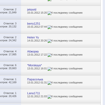
Ответов:
2
jekavid
отров: 21,849
15.01.2012
15:20
Ответов:
3
berry1251
отров: 20,132
15.01.2012
07:44
Ответов:
2
Helen Yu
отров: 24,342
14.01.2012
20:26
Ответов:
4
Абжорка
отров: 17,065
13.01.2012
17:22
Ответов:
6
*Morskaya*
отров: 20,663
13.01.2012
16:01
Ответов:
1
Парасолька
отров: 42,169
13.01.2012
01:31
Ответов:
1
Lana1711
отров: 20,426
12.01.2012
21:03