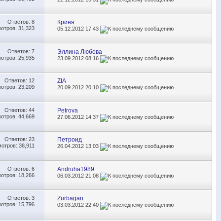
Ответов:
8
Криня
отров: 31,323
05.12.2012
17:43
Ответов:
7
Эллина Любова
отров: 25,935
23.09.2012
08:16
Ответов:
12
ZIA
отров: 23,209
20.09.2012
20:10
Ответов:
44
Petrova
отров: 44,669
27.06.2012
14:37
Ответов:
23
Петроид
отров: 38,911
26.04.2012
13:03
Ответов:
6
Andruha1989
отров: 18,266
06.03.2012
21:08
Ответов:
3
Zurbagan
отров: 15,796
03.03.2012
22:40