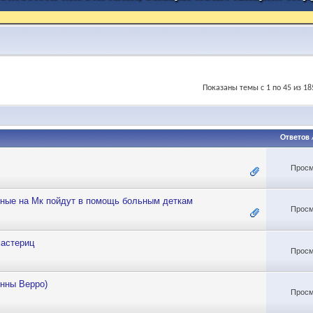
Показаны темы с 1 по 45 из 18
Ответов
Просм
нные на Мк пойдут в помощь больным деткам
Просм
мастериц
Просм
Инны Верро)
Просм