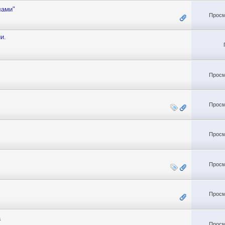
лами"
Просм
и.
Просм
Просм
Просм
Просм
Просм
а
Просм