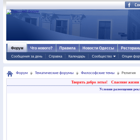
Форум
Что нового?
Правила
Новости Одессы
Ресторан
Сообщения за день
Справка
Календарь
Сообщество
Опции фор
Форум
Тематические форумы
Философские темы
Религия
Творить добро легко!
Спасение жизни 
Условия размещения рек