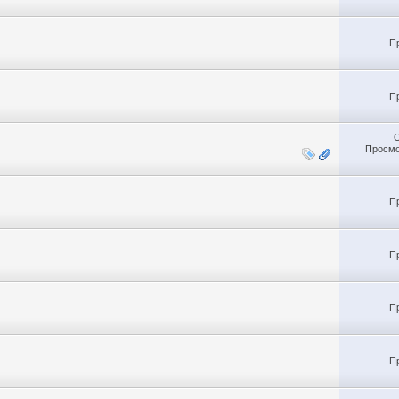
П
П
Просмо
П
П
П
П