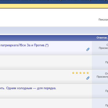
Показан
Ответов
 патриархата?Все За и Против.(*)
Просмо
П
О
Просмотр
ить. Одним холодным — для порядка.
П
П