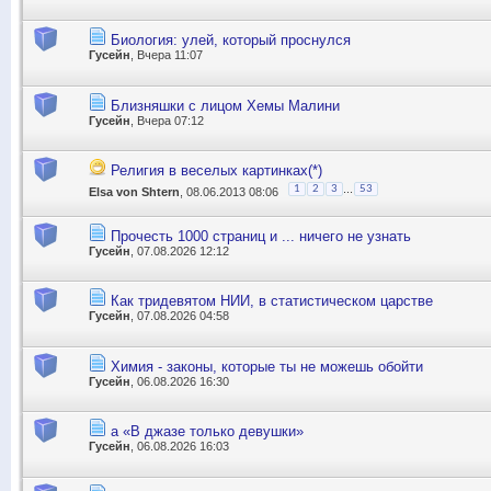
Биология: улей, который проснулся
Гусейн
, Вчера 11:07
Близняшки с лицом Хемы Малини
Гусейн
, Вчера 07:12
Религия в веселых картинках(*)
...
1
2
3
53
Elsa von Shtern
, 08.06.2013 08:06
Прочесть 1000 страниц и ... ничего не узнать
Гусейн
, 07.08.2026 12:12
Как тридевятом НИИ, в статистическом царстве​​
Гусейн
, 07.08.2026 04:58
Химия - законы, которые ты не можешь обойти
Гусейн
, 06.08.2026 16:30
а «В джазе только девушки»
Гусейн
, 06.08.2026 16:03