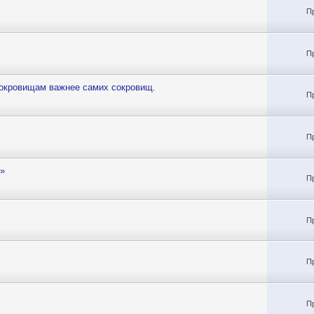
П
П
сокровищам важнее самих сокровищ.
П
П
м»
П
П
П
П