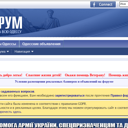
ы Одессы
Одесские объявления
ума
Навигация
ь добро легко!
Спасение жизни детей!
Окажи помощь Ветерану!
Помощь жи
Условия размещения рекламных баннеров и объявлений на форуме
о задаваемых вопросов
.
о всем его функциям, Вам необходимо
зарегистрироваться
после прочтения
Правил фо
ти сайта была изменена в соответствии с правилами GDPR.
ьности и в рекламных целях. Благодаря этому мы можем отрегулировать сайт в соотве
рочесть здесь
.