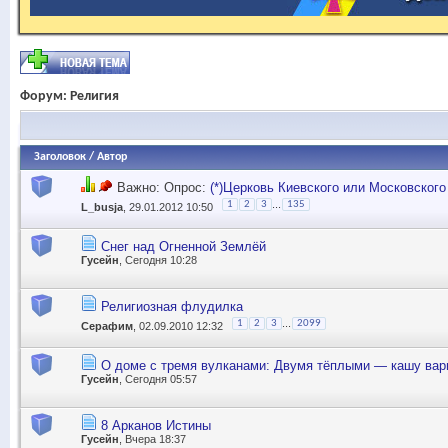
Форум:
Религия
Заголовок
/
Автор
Важно: Опрос:
(*)Церковь Киевского или Московского
...
1
2
3
135
L_busja
, 29.01.2012 10:50
Снег над Огненной Землёй
Гусейн
, Сегодня 10:28
Религиозная флудилка
...
1
2
3
2099
Серафим
, 02.09.2010 12:32
О доме с тремя вулканами: Двумя тёплыми — кашу вар
Гусейн
, Сегодня 05:57
8 Арканов Истины
Гусейн
, Вчера 18:37