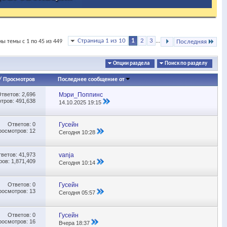
Страница 1 из 10
1
2
3
...
ы темы с 1 по 45 из 449
Последняя
Опции раздела
Поиск по разделу
/
Просмотров
Последнее сообщение от
Ответов:
2,696
Мэри_Поппинс
тров: 491,638
14.10.2025
19:15
Ответов:
0
Гусейн
росмотров: 12
Сегодня
10:28
тветов:
41,973
vanja
ов: 1,871,409
Сегодня
10:14
Ответов:
0
Гусейн
росмотров: 13
Сегодня
05:57
Ответов:
0
Гусейн
росмотров: 16
Вчера
18:37