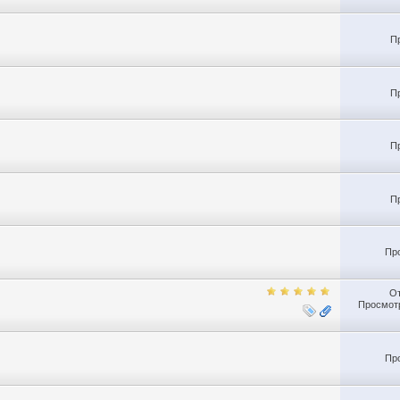
П
П
П
П
Пр
О
Просмотр
Пр