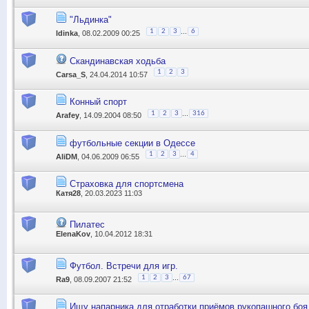
"Льдинка"
...
1
2
3
6
ldinka
, 08.02.2009 00:25
Скандинавская ходьба
1
2
3
Carsa_S
, 24.04.2014 10:57
Конный спорт
...
1
2
3
316
Arafey
, 14.09.2004 08:50
футбольные секции в Одессе
...
1
2
3
4
AliDM
, 04.06.2009 06:55
Страховка для спортсмена
Катя28
, 20.03.2023 11:03
Пилатес
ElenaKov
, 10.04.2012 18:31
Футбол. Встречи для игр.
...
1
2
3
67
Ra9
, 08.09.2007 21:52
Ищу напарника для отработки приёмов рукопашного боя