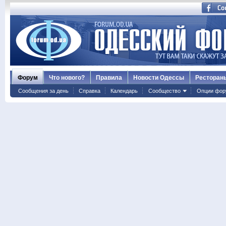
Форум
Что нового?
Правила
Новости Одессы
Ресторан
Сообщения за день
Справка
Календарь
Сообщество
Опции фор