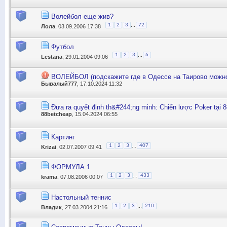
Волейбол еще жив?
...
1
2
3
72
Лола
, 03.09.2006 17:38
Футбол
...
1
2
3
6
Lestana
, 29.01.2004 09:06
ВОЛЕЙБОЛ (подскажите где в Одессе на Таирово можно
Бывалый777
, 17.10.2024 11:32
Đưa ra quyết định th&#244;ng minh: Chiến lược Poker tại
88betcheap
, 15.04.2024 06:55
Картинг
...
1
2
3
407
Krizai
, 02.07.2007 09:41
ФОРМУЛА 1
...
1
2
3
433
krama
, 07.08.2006 00:07
Настольный теннис
...
1
2
3
210
Владик
, 27.03.2004 21:16