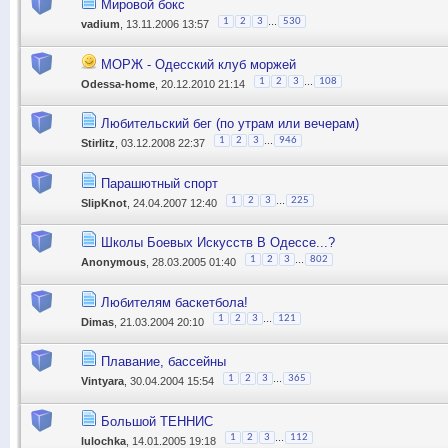
Мировой бокс
...
1
2
3
530
vadium
, 13.11.2006 13:57
МОРЖ - Одесский клуб моржей
...
1
2
3
108
Odessa-home
, 20.12.2010 21:14
Любительский бег (по утрам или вечерам)
...
1
2
3
946
Stirlitz
, 03.12.2008 22:37
Парашютный спорт
...
1
2
3
225
SlipKnot
, 24.04.2007 12:40
Школы Боевых Искусств В Одессе...?
...
1
2
3
802
Anonymous
, 28.03.2005 01:40
Любителям баскетбола!
...
1
2
3
121
Dimas
, 21.03.2004 20:10
Плавание, бассейны
...
1
2
3
365
Vintyara
, 30.04.2004 15:54
Большой ТЕННИС
...
1
2
3
112
lulochka
, 14.01.2005 19:18