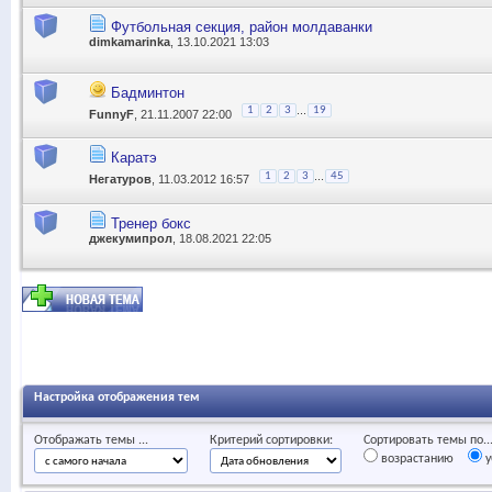
Футбольная секция, район молдаванки
dimkamarinka
, 13.10.2021 13:03
Бадминтон
...
1
2
3
19
FunnyF
, 21.11.2007 22:00
Каратэ
...
1
2
3
45
Негатуров
, 11.03.2012 16:57
Тренер бокс
джекумипрол
, 18.08.2021 22:05
Настройка отображения тем
Отображать темы ...
Критерий сортировки:
Сортировать темы по..
возрастанию
у