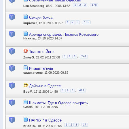
Современные Танцы Одессы!
...
1
2
3
178
Lee Strasberg
, 06.01.2006 13:53
Секция бокса!
...
1
2
3
105
improver
, 12.03.2005 00:57
Аренда спортзала, Поселок Котовского
Никитас
, 24.10.2023 14:57
Только о Йоге
...
1
2
3
249
ZmeyG
, 21.02.2011 22:08
Ремонт м'ячів
славка-сенс
, 11.09.2023 09:52
Дайвинг в Одессе
...
1
2
3
482
BooM
, 17.11.2006 14:59
Шахматы. Где в Одессе поиграть.
Gloria
, 18.01.2019 20:07
ПАРКУР в Одессе
...
1
2
3
17
nPocTo.
, 18.05.2005 19:55