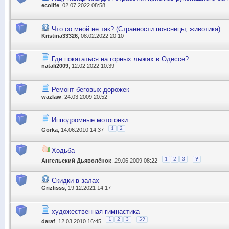
ecolife
, 02.07.2022 08:58
Что со мной не так? (Странности поясницы, животика)
Kristina33326
, 08.02.2022 20:10
Где покататься на горных лыжах в Одессе?
natali2009
, 12.02.2022 10:39
Ремонт беговых дорожек
wazlaw
, 24.03.2009 20:52
Ипподромные мотогонки
1
2
Gorka
, 14.06.2010 14:37
Ходьба
...
1
2
3
9
Ангельский Дьяволёнок
, 29.06.2009 08:22
Скидки в залах
Grizlisss
, 19.12.2021 14:17
художественная гимнастика
...
1
2
3
59
daraf
, 12.03.2010 16:45