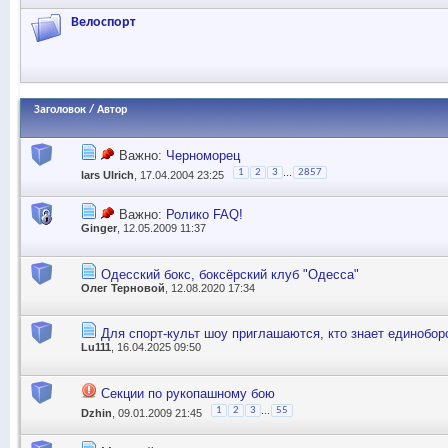
Велоспорт
Заголовок
/
Автор
Важно:
Черноморец
...
1
2
3
2857
lars Ulrich
, 17.04.2004 23:25
Важно:
Ролико FAQ!
Ginger
, 12.05.2009 11:37
Одесский бокс, боксёрский клуб "Одесса"
Олег Терновой
, 12.08.2020 17:34
Для спорт-культ шоу приглашаются, кто знает единоборс
Lu111
, 16.04.2025 09:50
Секции по рукопашному бою
...
1
2
3
55
Dzhin
, 09.01.2009 21:45