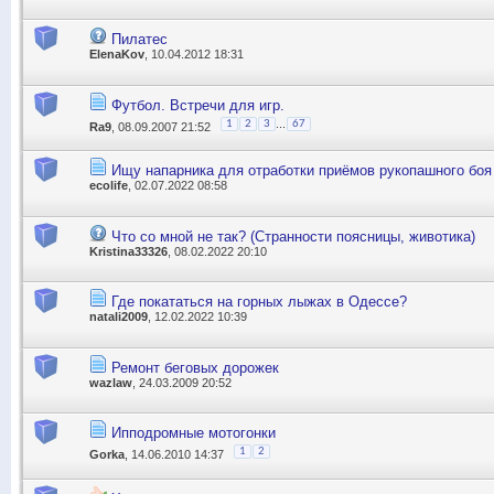
Пилатес
ElenaKov
, 10.04.2012 18:31
Футбол. Встречи для игр.
...
1
2
3
67
Ra9
, 08.09.2007 21:52
Ищу напарника для отработки приёмов рукопашного боя
ecolife
, 02.07.2022 08:58
Что со мной не так? (Странности поясницы, животика)
Kristina33326
, 08.02.2022 20:10
Где покататься на горных лыжах в Одессе?
natali2009
, 12.02.2022 10:39
Ремонт беговых дорожек
wazlaw
, 24.03.2009 20:52
Ипподромные мотогонки
1
2
Gorka
, 14.06.2010 14:37