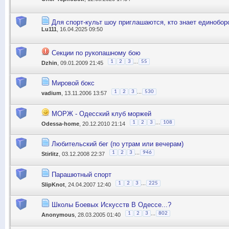
Для спорт-культ шоу приглашаются, кто знает единоборс
Lu111
, 16.04.2025 09:50
Секции по рукопашному бою
...
1
2
3
55
Dzhin
, 09.01.2009 21:45
Мировой бокс
...
1
2
3
530
vadium
, 13.11.2006 13:57
МОРЖ - Одесский клуб моржей
...
1
2
3
108
Odessa-home
, 20.12.2010 21:14
Любительский бег (по утрам или вечерам)
...
1
2
3
946
Stirlitz
, 03.12.2008 22:37
Парашютный спорт
...
1
2
3
225
SlipKnot
, 24.04.2007 12:40
Школы Боевых Искусств В Одессе...?
...
1
2
3
802
Anonymous
, 28.03.2005 01:40