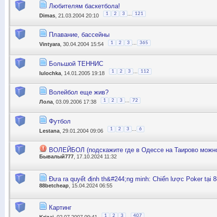
Любителям баскетбола!
...
1
2
3
121
Dimas
, 21.03.2004 20:10
Плавание, бассейны
...
1
2
3
365
Vintyara
, 30.04.2004 15:54
Большой ТЕННИС
...
1
2
3
112
lulochka
, 14.01.2005 19:18
Волейбол еще жив?
...
1
2
3
72
Лола
, 03.09.2006 17:38
Футбол
...
1
2
3
6
Lestana
, 29.01.2004 09:06
ВОЛЕЙБОЛ (подскажите где в Одессе на Таирово можно
Бывалый777
, 17.10.2024 11:32
Đưa ra quyết định th&#244;ng minh: Chiến lược Poker tại
88betcheap
, 15.04.2024 06:55
Картинг
...
1
2
3
407
Krizai
, 02.07.2007 09:41