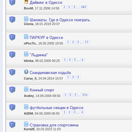
Дайвинг в Одессе
...
1
2
3
482
BooM
, 17.11.2006 14:59
Шахматы. Где в Одессе поиграть.
Gloria
, 18.01.2019 20:07
ПАРКУР в Одессе
...
1
2
3
17
nPocTo.
, 18.05.2005 19:55
"Льдинка"
...
1
2
3
6
ldinka
, 08.02.2009 00:25
Скандинавская ходьба
1
2
3
Carsa_S
, 24.04.2014 10:57
Конный спорт
...
1
2
3
316
Arafey
, 14.09.2004 08:50
футбольные секции в Одессе
...
1
2
3
4
AliDM
, 04.06.2009 06:55
Страховка для спортсмена
Катя28
, 20.03.2023 11:03