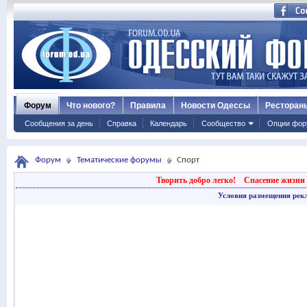
Форум
Что нового?
Правила
Новости Одессы
Ресторан
Сообщения за день
Справка
Календарь
Сообщество
Опции фор
Форум
Тематические форумы
Спорт
Творить добро легко!
Спасение жизни 
Условия размещения рек