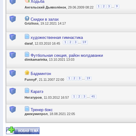
Ходьба
...
1
2
3
9
Ангельский Дьяволёнок
, 29.06.2009 08:22
Скидки в залах
Grizlisss
, 19.12.2021 14:17
художественная гимнастика
...
1
2
3
59
daraf
, 12.03.2010 16:45
Футбольная секция, район молдаванки
dimkamarinka
, 13.10.2021 13:03
Бадминтон
...
1
2
3
19
FunnyF
, 21.11.2007 22:00
Каратэ
...
1
2
3
45
Негатуров
, 11.03.2012 16:57
Тренер бокс
джекумипрол
, 18.08.2021 22:05