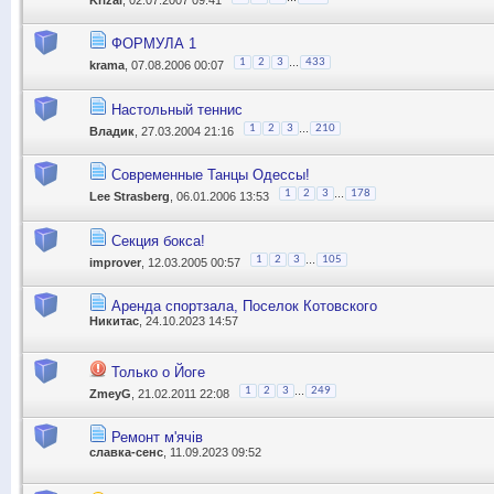
ФОРМУЛА 1
...
1
2
3
433
krama
, 07.08.2006 00:07
Настольный теннис
...
1
2
3
210
Владик
, 27.03.2004 21:16
Современные Танцы Одессы!
...
1
2
3
178
Lee Strasberg
, 06.01.2006 13:53
Секция бокса!
...
1
2
3
105
improver
, 12.03.2005 00:57
Аренда спортзала, Поселок Котовского
Никитас
, 24.10.2023 14:57
Только о Йоге
...
1
2
3
249
ZmeyG
, 21.02.2011 22:08
Ремонт м'ячів
славка-сенс
, 11.09.2023 09:52