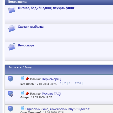
Подразделы
Фитнес, бодибилдинг, пауэрлифтинг
Охота и рыбалка
Велоспорт
Заголовок
/
Автор
Важно:
Черноморец
...
1
2
3
2857
lars Ulrich
, 17.04.2004 23:25
Важно:
Ролико FAQ!
Ginger
, 12.05.2009 11:37
Одесский бокс, боксёрский клуб "Одесса"
Олег Терновой
, 12.08.2020 17:34