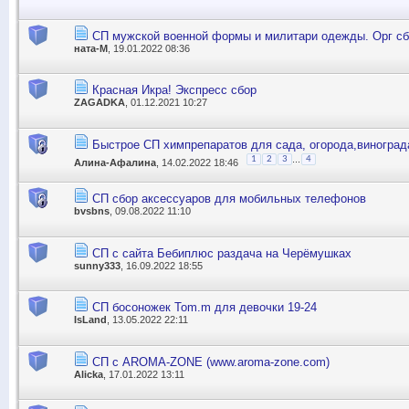
СП мужской военной формы и милитари одежды. Орг с
ната-М
, 19.01.2022 08:36
Красная Икра! Экспресс сбор
ZAGADKA
, 01.12.2021 10:27
Быстрое СП химпрепаратов для сада, огорода,виноград
...
1
2
3
4
Алина-Афалина
, 14.02.2022 18:46
СП сбор аксессуаров для мобильных телефонов
bvsbns
, 09.08.2022 11:10
СП с сайта Бебиплюс раздача на Черёмушках
sunny333
, 16.09.2022 18:55
СП босоножек Tom.m для девочки 19-24
IsLand
, 13.05.2022 22:11
СП с AROMA-ZONE (www.aroma-zone.com)
Alicka
, 17.01.2022 13:11