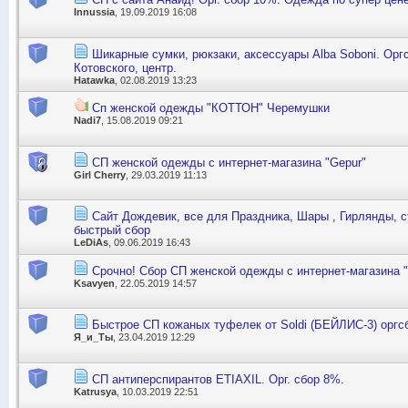
Innussia
, 19.09.2019 16:08
Шикарные сумки, рюкзаки, аксессуары Alba Soboni. Орг
Котовского, центр.
Hatawka
, 02.08.2019 13:23
Сп женской одежды "КОТТОН" Черемушки
Nadi7
, 15.08.2019 09:21
СП женской одежды с интернет-магазина "Gepur"
Girl Cherry
, 29.03.2019 11:13
Сайт Дождевик, все для Праздника, Шары , Гирлянды, с
быстрый сбор
LeDiAs
, 09.06.2019 16:43
Срочно! Сбор СП женской одежды с интернет-магазина 
Ksavyen
, 22.05.2019 14:57
Быстрое СП кожаных туфелек от Soldi (БЕЙЛИС-3) оргс
Я_и_Ты
, 23.04.2019 12:29
СП антиперспирантов ETIAXIL. Орг. сбор 8%.
Katrusya
, 10.03.2019 22:51