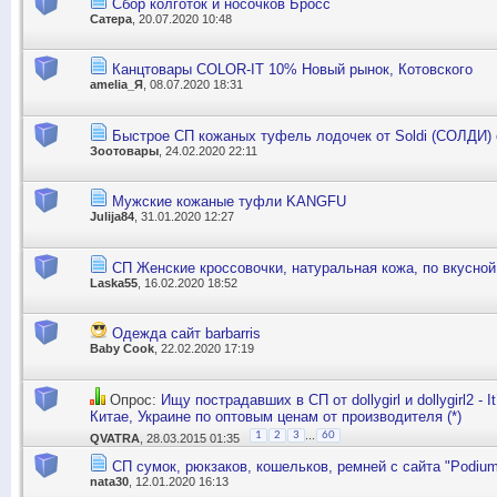
Сбор колготок и носочков Бросс
Сатера
, 20.07.2020 10:48
Канцтовары COLOR-IT 10% Новый рынок, Котовского
amelia_Я
, 08.07.2020 18:31
Быстрое СП кожаных туфель лодочек от Soldi (СОЛДИ)
Зоотовары
, 24.02.2020 22:11
Мужские кожаные туфли KANGFU
Julija84
, 31.01.2020 12:27
СП Женские кроссовочки, натуральная кожа, по вкусной
Laska55
, 16.02.2020 18:52
Одежда сайт barbarris
Baby Cook
, 22.02.2020 17:19
Опрос:
Ищу пострадавших в СП от dollygirl и dollygirl2 - I
Китае, Украине по оптовым ценам от производителя (*)
...
1
2
3
60
QVATRA
, 28.03.2015 01:35
СП сумок, рюкзаков, кошельков, ремней с сайта "Рodium
nata30
, 12.01.2020 16:13