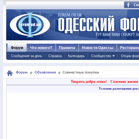
Форум
Что нового?
Правила
Новости Одессы
Ресторан
Сообщения за день
Справка
Календарь
Сообщество
Опции фор
Форум
Объявления
Совместные покупки
Творить добро легко!
Спасение жизни 
Условия размещения рек