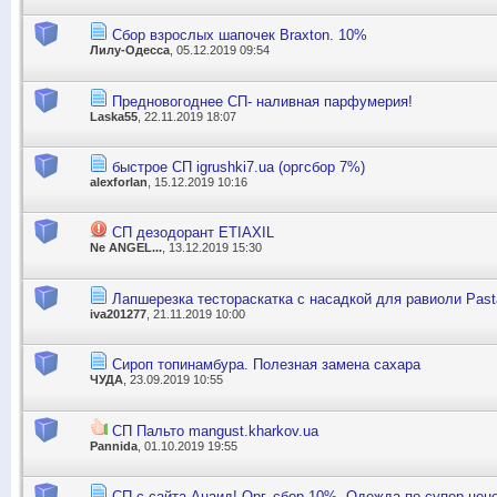
Сбор взрослых шапочек Braxton. 10%
Лилу-Одесса
, 05.12.2019 09:54
Предновогоднее СП- наливная парфумерия!
Laska55
, 22.11.2019 18:07
быстрое СП igrushki7.ua (оргсбор 7%)
alexforlan
, 15.12.2019 10:16
СП дезодорант ETIAXIL
Ne ANGEL...
, 13.12.2019 15:30
Лапшерезка тестораскатка с насадкой для равиоли Past
iva201277
, 21.11.2019 10:00
Сироп топинамбура. Полезная замена сахара
ЧУДА
, 23.09.2019 10:55
СП Пальто mangust.kharkov.ua
Pannida
, 01.10.2019 19:55
СП с сайта Анаид! Орг. сбор 10%. Одежда по супер цене