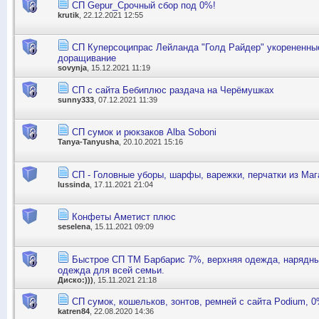
СП Gepur_Срочный сбор под 0%!
krutik
, 22.12.2021 12:55
СП Куперсоципрас Лейланда "Голд Райдер" укорененные
доращивание
sovynja
, 15.12.2021 11:19
СП с сайта Бебиплюс раздача на Черёмушках
sunny333
, 07.12.2021 11:39
СП сумок и рюкзаков Alba Soboni
Tanya-Tanyusha
, 20.10.2021 15:16
СП - Головные уборы, шарфы, варежки, перчатки из Ма
lussinda
, 17.11.2021 21:04
Конфеты Аметист плюс
seselena
, 15.11.2021 09:09
Быстрое СП ТМ Барбарис 7%, верхняя одежда, нарядны
одежда для всей семьи.
Диско:)))
, 15.11.2021 21:18
СП сумок, кошельков, зонтов, ремней с сайта Podium, 
katren84
, 22.08.2020 14:36