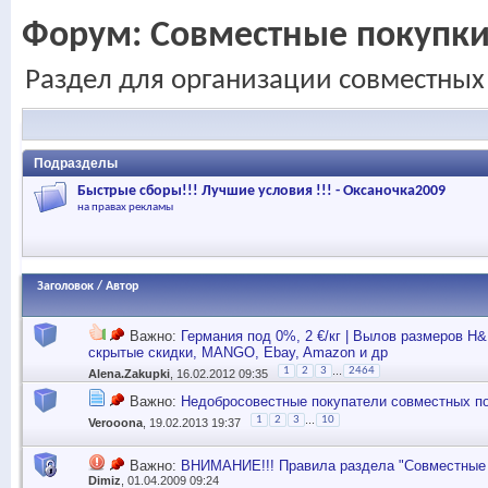
Форум:
Совместные покупк
Раздел для организации совместных
Подразделы
Быстрые сборы!!! Лучшие условия !!! - Оксаночка2009
на правах рекламы
Заголовок
/
Автор
Важно:
Германия под 0%, 2 €/кг | Вылов размеров H&
скрытые скидки, MANGO, Ebay, Amazon и др
...
1
2
3
2464
Alena.Zakupki
, 16.02.2012 09:35
Важно:
Недобросовестные покупатели совместных пок
...
1
2
3
10
Verooona
, 19.02.2013 19:37
Важно:
ВНИМАНИЕ!!! Правила раздела "Совместные 
Dimiz
, 01.04.2009 09:24