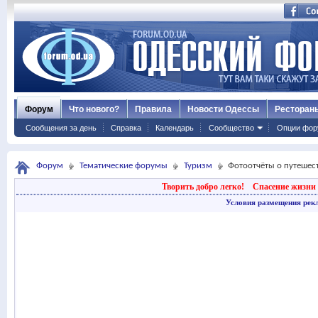
Форум
Что нового?
Правила
Новости Одессы
Ресторан
Сообщения за день
Справка
Календарь
Сообщество
Опции фор
Форум
Тематические форумы
Туризм
Фотоотчёты о путешес
Творить добро легко!
Спасение жизни 
Условия размещения рек