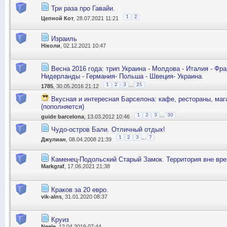
Три раза про Гавайи.
1
2
Цепной Кот
, 28.07.2021 11:21
Израиль
Ніколи
, 02.12.2021 10:47
Весна 2016 года: трип Украина - Молдова - Италия - Фра
Нидерланды - Германия- Польша - Швеция- Украина.
...
1
2
3
25
1785
, 30.05.2016 21:12
Вкусная и интересная Барселона: кафе, рестораны, маг
(пополняется)
...
1
2
3
30
guide barcelona
, 13.03.2012 10:46
Чудо-остров Бали. Отличный отдых!
...
1
2
3
7
Джулиан
, 08.04.2008 21:39
Каменец-Подольский Старый Замок. Территория вне вре
Markgraf
, 17.06.2021 21:38
Краков за 20 евро.
vik-alns
, 31.01.2020 08:37
Круиз
Neele
, 12.04.2019 07:44