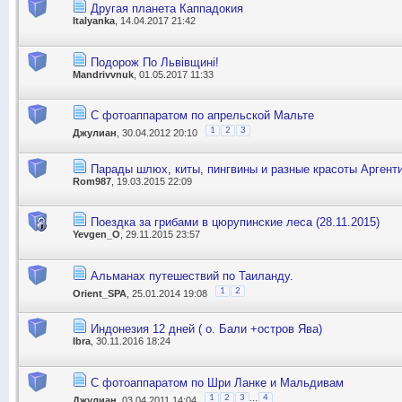
Другая планета Каппадокия
Italyanka
, 14.04.2017 21:42
Подорож По Львівщині!
Mandrivvnuk
, 01.05.2017 11:33
С фотоаппаратом по апрельской Мальте
1
2
3
Джулиан
, 30.04.2012 20:10
Парады шлюх, киты, пингвины и разные красоты Аргент
Rom987
, 19.03.2015 22:09
Поездка за грибами в цюрупинские леса (28.11.2015)
Yevgen_O
, 29.11.2015 23:57
Альманах путешествий по Таиланду.
1
2
Orient_SPA
, 25.01.2014 19:08
Индонезия 12 дней ( о. Бали +остров Ява)
Ibra
, 30.11.2016 18:24
С фотоаппаратом по Шри Ланке и Мальдивам
...
1
2
3
4
Джулиан
, 03.04.2011 14:04