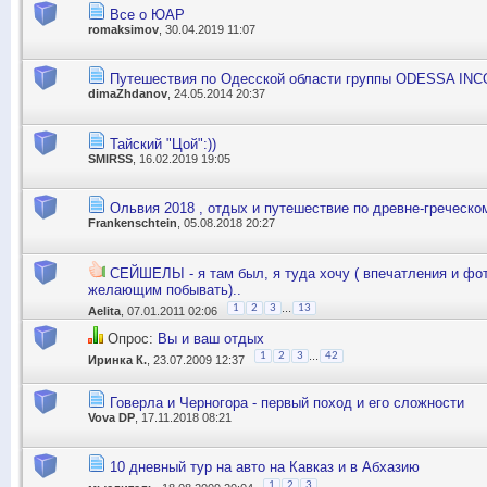
Все о ЮАР
romaksimov
, 30.04.2019 11:07
Путешествия по Одесской области группы ODESSA IN
dimaZhdanov
, 24.05.2014 20:37
Тайский "Цой":))
SMIRSS
, 16.02.2019 19:05
Ольвия 2018 , отдых и путешествие по древне-греческо
Frankenschtein
, 05.08.2018 20:27
СЕЙШЕЛЫ - я там был, я туда хочу ( впечатления и фо
желающим побывать)..
...
1
2
3
13
Aelita
, 07.01.2011 02:06
Опрос:
Вы и ваш отдых
...
1
2
3
42
Иринка К.
, 23.07.2009 12:37
Говерла и Черногора - первый поход и его сложности
Vova DP
, 17.11.2018 08:21
10 дневный тур на авто на Кавказ и в Абхазию
1
2
3