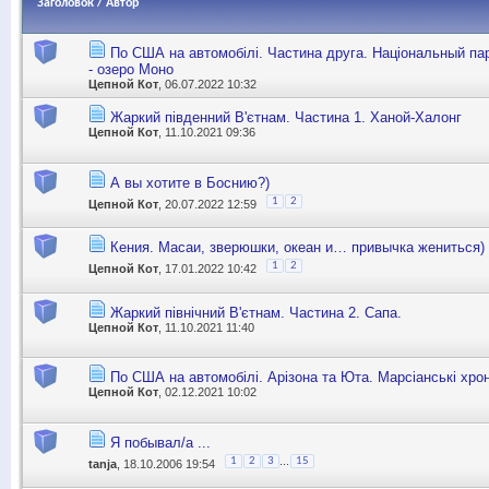
Заголовок
/
Автор
По США на автомобілі. Частина друга. Національный пар
- озеро Моно
Цепной Кот
, 06.07.2022 10:32
Жаркий південний В'єтнам. Частина 1. Ханой-Халонг
Цепной Кот
, 11.10.2021 09:36
А вы хотите в Боснию?)
1
2
Цепной Кот
, 20.07.2022 12:59
Кения. Масаи, зверюшки, океан и… привычка жениться)
1
2
Цепной Кот
, 17.01.2022 10:42
Жаркий північний В'єтнам. Частина 2. Сапа.
Цепной Кот
, 11.10.2021 11:40
По США на автомобілі. Арізона та Юта. Марсіанські хрон
Цепной Кот
, 02.12.2021 10:02
Я побывал/а ...
...
1
2
3
15
tanja
, 18.10.2006 19:54