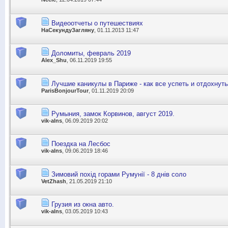
Видеоотчеты о путешествиях
НаСекундуЗагляну
, 01.11.2013 11:47
Доломиты, февраль 2019
Alex_Shu
, 06.11.2019 19:55
Лучшие каникулы в Париже - как все успеть и отдохнут
ParisBonjourTour
, 01.11.2019 20:09
Румыния, замок Корвинов, август 2019.
vik-alns
, 06.09.2019 20:02
Поездка на Лесбос
vik-alns
, 09.06.2019 18:46
Зимовий похід горами Румунії - 8 днів соло
VetZhash
, 21.05.2019 21:10
Грузия из окна авто.
vik-alns
, 03.05.2019 10:43