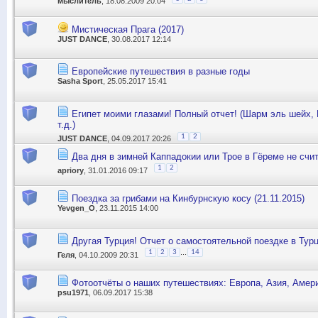
мыслитель
, 18.08.2009 20:04
Мистическая Прага (2017)
JUST DANCE
, 30.08.2017 12:14
Европейские путешествия в разные годы
Sasha Sport
, 25.05.2017 15:41
Египет моими глазами! Полный отчет! (Шарм эль шейх, 
т.д.)
1
2
JUST DANCE
, 04.09.2017 20:26
Два дня в зимней Каппадокии или Трое в Гёреме не счит
1
2
apriory
, 31.01.2016 09:17
Поездка за грибами на Кинбурнскую косу (21.11.2015)
Yevgen_O
, 23.11.2015 14:00
Другая Турция! Отчет о самостоятельной поездке в Тур
...
1
2
3
14
Геля
, 04.10.2009 20:31
Фотоотчёты о наших путешествиях: Европа, Азия, Амери
psu1971
, 06.09.2017 15:38