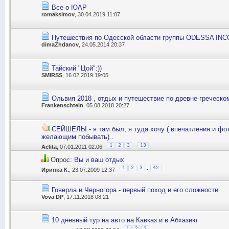
Все о ЮАР
romaksimov
, 30.04.2019 11:07
Путешествия по Одесской области группы ODESSA IN
dimaZhdanov
, 24.05.2014 20:37
Тайский "Цой":))
SMIRSS
, 16.02.2019 19:05
Ольвия 2018 , отдых и путешествие по древне-греческо
Frankenschtein
, 05.08.2018 20:27
СЕЙШЕЛЫ - я там был, я туда хочу ( впечатления и фо
желающим побывать)..
...
1
2
3
13
Aelita
, 07.01.2011 02:06
Опрос:
Вы и ваш отдых
...
1
2
3
42
Иринка К.
, 23.07.2009 12:37
Говерла и Черногора - первый поход и его сложности
Vova DP
, 17.11.2018 08:21
10 дневный тур на авто на Кавказ и в Абхазию
1
2
3