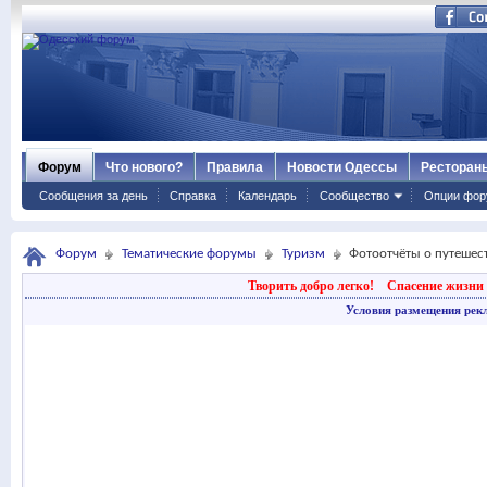
Форум
Что нового?
Правила
Новости Одессы
Ресторан
Сообщения за день
Справка
Календарь
Сообщество
Опции фор
Форум
Тематические форумы
Туризм
Фотоотчёты о путешес
Творить добро легко!
Спасение жизни 
Условия размещения рек