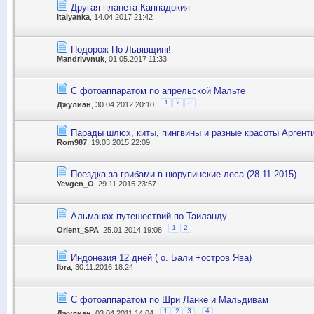
Другая планета Каппадокия
Italyanka
, 14.04.2017 21:42
Подорож По Львівщині!
Mandrivvnuk
, 01.05.2017 11:33
С фотоаппаратом по апрельской Мальте
1
2
3
Джулиан
, 30.04.2012 20:10
Парады шлюх, киты, пингвины и разные красоты Аргент
Rom987
, 19.03.2015 22:09
Поездка за грибами в цюрупинские леса (28.11.2015)
Yevgen_O
, 29.11.2015 23:57
Альманах путешествий по Таиланду.
1
2
Orient_SPA
, 25.01.2014 19:08
Индонезия 12 дней ( о. Бали +остров Ява)
Ibra
, 30.11.2016 18:24
С фотоаппаратом по Шри Ланке и Мальдивам
...
1
2
3
4
Джулиан
, 03.04.2011 14:04