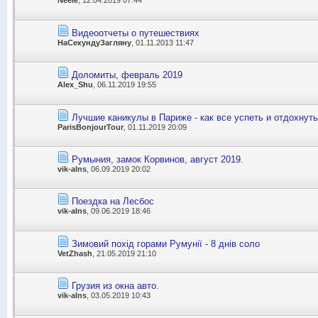
Neele
, 12.04.2019 07:44
Видеоотчеты о путешествиях
НаСекундуЗагляну
, 01.11.2013 11:47
Доломиты, февраль 2019
Alex_Shu
, 06.11.2019 19:55
Лучшие каникулы в Париже - как все успеть и отдохнут
ParisBonjourTour
, 01.11.2019 20:09
Румыния, замок Корвинов, август 2019.
vik-alns
, 06.09.2019 20:02
Поездка на Лесбос
vik-alns
, 09.06.2019 18:46
Зимовий похід горами Румунії - 8 днів соло
VetZhash
, 21.05.2019 21:10
Грузия из окна авто.
vik-alns
, 03.05.2019 10:43