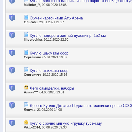
Куплю большого слоника из lego duplo. И вообще лего д
MalinkA_Y
, 02.08.2020 18:08
Обмен карточками Атб Арена
Ольга69
, 29.01.2021 21:27
Куплю недорого зимний пуховик р. 152 см
lilipytochka
, 20.12.2020 22:50
Куплю шахматы ссср
Сергеиччч
, 05.01.2021 19:37
Куплю шахматы ссср
Сергеиччч
, 10.12.2020 15:16
Лего самоделки, наборы
Алина***
, 04.06.2020 13:31
Дорого Куплю Детские Педальные машинки про-во ССС
Ленука
, 21.09.2020 14:08
Куплю срочно мягкую игрушку гусеницу
Viktor2014
, 06.08.2020 09:33