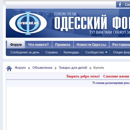
Форум
Что нового?
Правила
Новости Одессы
Ресторан
Сообщения за день
Справка
Календарь
Сообщество
Опции фор
Форум
Объявления
Товары для детей
Куплю
Творить добро легко!
Спасение жизни 
Условия размещения рек