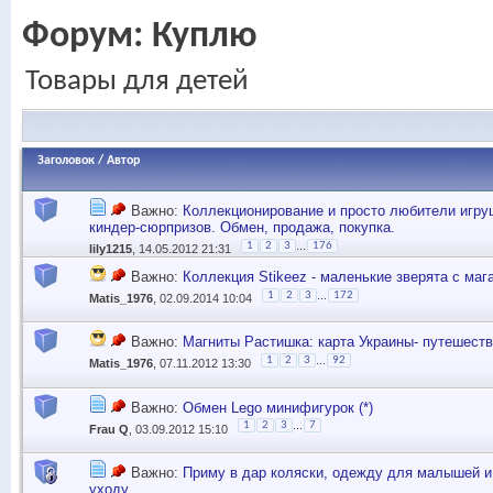
Форум:
Куплю
Товары для детей
Заголовок
/
Автор
Важно:
Коллекционирование и просто любители игру
киндер-сюрпризов. Обмен, продажа, покупка.
...
1
2
3
176
lily1215
, 14.05.2012 21:31
Важно:
Коллекция Stikeez - маленькие зверята с маг
...
1
2
3
172
Matis_1976
, 02.09.2014 10:04
Важно:
Магниты Растишка: карта Украины- путешеств
...
1
2
3
92
Matis_1976
, 07.11.2012 13:30
Важно:
Обмен Lego минифигурок (*)
...
1
2
3
7
Frau Q
, 03.09.2012 15:10
Важно:
Приму в дар коляски, одежду для малышей и
уходу.