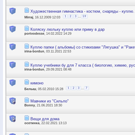
Художественная гимнастика - костюм, снаряды - куплю.
...
1
2
3
59
Mirraj
, 16.12.2009 12:03
Коляску люльку куплю или приму в дар
portvodesse
, 14.02.2022 14:29
Куплю папки ( альбомы) со стикизами "Лягушка" и "Раке
irina-bordun
, 03.11.2021 22:53
Куплю учебники бу для 7 класса ( биологию, химию, рус
irina-bordun
, 29.09.2021 08:48
кимоно
...
1
2
3
7
Белыш
, 05.02.2010 15:28
Мавчики из "Сильпо"
Bonny
, 21.06.2021 18:30
Вещи для дома
осетинка
, 22.02.2021 13:13