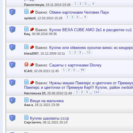
...
1
2
3
4
Паноптикум
, 19.11.2014 23:28
Важно:
Обмен карточками Человек Паук
...
1
2
3
9
spideril
, 12.03.2010 15:28
Важно:
Куплю BEXA CUBE AMO 2в1 в расцветке cu1
Кац
, 30.08.2016 09:36
Важно:
Куплю или обменяю куколки винкс из киндер
...
1
2
3
11
Iriwa2007
, 15.12.2009 10:11
Важно:
Сашеты с карточками Disney
...
1
2
3
99
ICAO
, 02.09.2013 11:45
Важно:
Нужны мишки Памперс и цветочки от Премиу
Памперс и цветочки от Премиум Кер!!! Куплю, район любо
...
1
2
3
114
Настенька 23
, 25.06.2010 11:49
Вещи на мальчика
Ааа-а
, 18.11.2021 23:39
Куплю шахматы ссср
Сергеиччч
, 08.11.2021 20:14