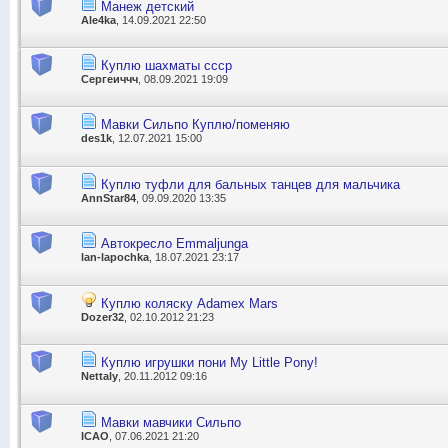
Манеж детский
Ale4ka
, 14.09.2021 22:50
Куплю шахматы ссср
Сергеиччч
, 08.09.2021 19:09
Мавки Сильпо Куплю/поменяю
des1k
, 12.07.2021 15:00
Куплю туфли для бальных танцев для мальчика
AnnStar84
, 09.09.2020 13:35
Автокресло Emmaljunga
lan-lapochka
, 18.07.2021 23:17
Куплю коляску Adamex Mars
Dozer32
, 02.10.2012 21:23
Куплю игрушки пони My Little Pony!
Nettaly
, 20.11.2012 09:16
Мавки мавчики Сильпо
ICAO
, 07.06.2021 21:20