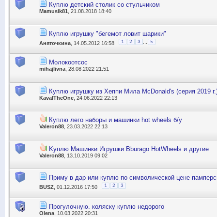
Куплю детский столик со стульчиком
Mamusik81
, 21.08.2018 18:40
Куплю игрушку "бегемот ловит шарики"
...
1
2
3
5
Аняточкина
, 14.05.2012 16:58
Молокоотсос
mihajlivna
, 28.08.2022 21:51
Куплю игрушку из Хеппи Мила McDonald's (серия 2019 г.
KavalTheOne
, 24.06.2022 22:13
Куплю лего наборы и машинки hot wheels б/у
Valeron88
, 23.03.2022 22:13
Kуплю Mашинки Игрушки Bburago HotWheels и другие
Valeron88
, 13.10.2019 09:02
Приму в дар или куплю по символической цене памперс
1
2
3
BUSZ
, 01.12.2016 17:50
Прогулочную. коляску куплю недорого
Olena
, 10.03.2022 20:31