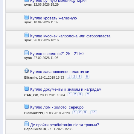
Куплю ручную мельницу Мрия
sync
, 12.05.2026 15:29
Куплю кровать железную
sync
, 18.04.2026 11:02
Куплю кусочек капролона или фторопласта
sync
, 26.03.2026 18:16
Куплю сверло ф21.25 - 21.50
sync
, 27.02.2026 11:06
Куплю завалявшиеся пластинки
...
1
2
3
8
Elitarniy
, 19.01.2019 15:33
Куплю документы к знакам и наградам
...
1
2
3
9
CAR_OD
, 20.12.2011 18:04
Куплю лом - золото, серебро
...
1
2
3
36
Diamant999
, 09.03.2010 20:20
Де пройти реабілітацію після травми?
Вероника818
, 27.11.2025 15:35