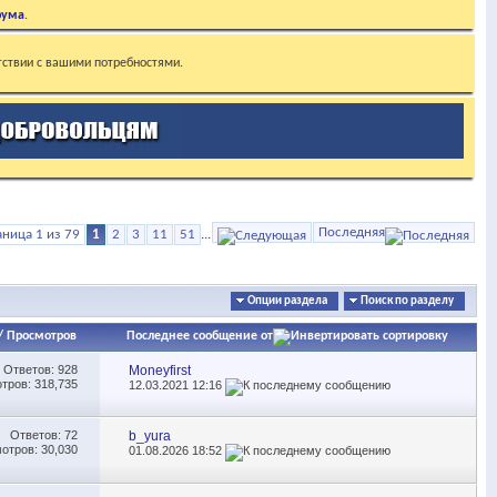
рума
.
тствии с вашими потребностями.
Последняя
аница 1 из 79
1
2
3
11
51
...
Опции раздела
Поиск по разделу
/
Просмотров
Последнее сообщение от
Ответов:
928
Moneyfirst
тров: 318,735
12.03.2021
12:16
Ответов:
72
b_yura
отров: 30,030
01.08.2026
18:52