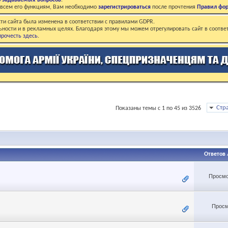
о задаваемых вопросов
.
о всем его функциям, Вам необходимо
зарегистрироваться
после прочтения
Правил фо
ти сайта была изменена в соответствии с правилами GDPR.
ьности и в рекламных целях. Благодаря этому мы можем отрегулировать сайт в соотве
рочесть здесь
.
Стр
Показаны темы с 1 по 45 из 3526
Ответов
Просмо
Просм