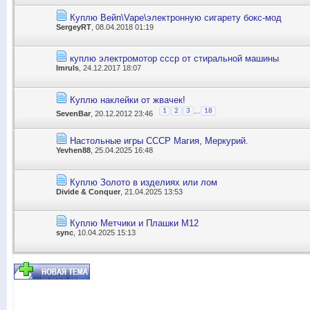
Куплю Вейп\Vape\электронную сигарету бокс-мод
SergeyRT
, 08.04.2018 01:19
куплю электромотор ссср от стиральной машины
Imruls
, 24.12.2017 18:07
Куплю наклейки от жвачек!
...
1
2
3
18
SevenBar
, 20.12.2012 23:46
Настольные игры СССР Магия, Меркурий.
Yevhen88
, 25.04.2025 16:48
Куплю Золото в изделиях или лом
Divide & Conquer
, 21.04.2025 13:53
Куплю Метчики и Плашки М12
sync
, 10.04.2025 15:13