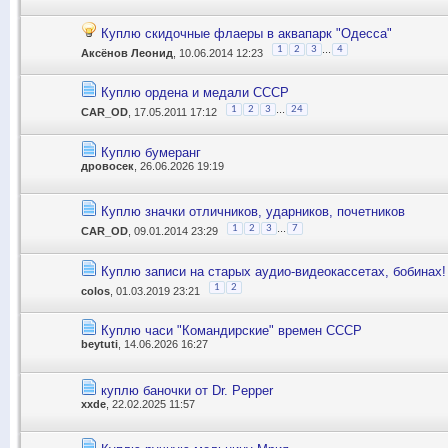
Куплю скидочные флаеры в аквапарк "Одесса"
...
1
2
3
4
Аксёнов Леонид
, 10.06.2014 12:23
Куплю ордена и медали СССР
...
1
2
3
24
CAR_OD
, 17.05.2011 17:12
Куплю бумеранг
дровосек
, 26.06.2026 19:19
Куплю значки отличников, ударников, почетников
...
1
2
3
7
CAR_OD
, 09.01.2014 23:29
Куплю записи на старых аудио-видеокассетах, бобинах!
1
2
colos
, 01.03.2019 23:21
Куплю часи "Командирские" времен СССР
beytuti
, 14.06.2026 16:27
куплю баночки от Dr. Pepper
xxde
, 22.02.2025 11:57