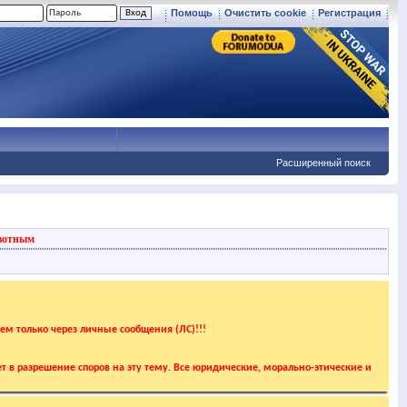
Помощь
Очистить cookie
Регистрация
Расширенный поиск
вотным
аем только через личные сообщения (ЛС)!!!
т в разрешение споров на эту тему. Все юридические, морально-этические и