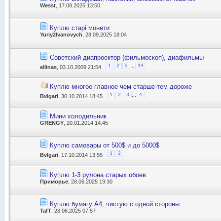
Wesst
, 17.08.2025 13:50
Куплю старі монети
Yuriy2Ivanovych
, 28.09.2025 18:04
Советский диапроектор (фильмоскоп), диафильмы
...
1
2
3
14
ellinas
, 03.10.2009 21:54
Куплю многое-главное чем старше-тем дороже
...
1
2
3
4
Bvlgari
, 30.10.2014 18:45
Мини холодильник
GRENGY
, 20.01.2014 14:45
Куплю самовары от 500$ и до 5000$
1
2
Bvlgari
, 17.10.2014 13:55
Куплю 1-3 рулона старых обоев
Приморье
, 28.06.2025 19:30
Куплю бумагу А4, чистую с одной стороны
TafT
, 28.06.2025 07:57