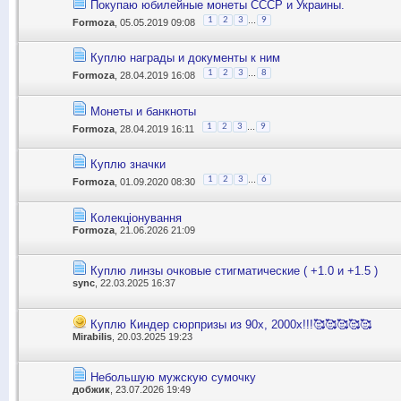
Покупаю юбилейные монеты СССР и Украины.
...
1
2
3
9
Formoza
, 05.05.2019 09:08
Куплю награды и документы к ним
...
1
2
3
8
Formoza
, 28.04.2019 16:08
Монеты и банкноты
...
1
2
3
9
Formoza
, 28.04.2019 16:11
Куплю значки
...
1
2
3
6
Formoza
, 01.09.2020 08:30
Колекціонування
Formoza
, 21.06.2026 21:09
Куплю линзы очковые стигматические ( +1.0 и +1.5 )
sync
, 22.03.2025 16:37
Куплю Киндер сюрпризы из 90х, 2000х!!!🥰🥰🥰🥰🥰
Mirabilis
, 20.03.2025 19:23
Небольшую мужскую сумочку
добжик
, 23.07.2026 19:49