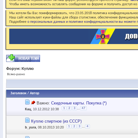
Если это Ваш первый визит на наш форум, рекомендуем прочесть страницу
Част
Чтобы иметь возможность оставлять сообщения на форуме и получить доступ к
Мы хотели бы Вас поинформировать, что 23.05.2018 политика конфиденциальнос
Наш сайт использует куки-файлы для сбора статистики, обеспечения функционал
Подробнее
о персональных данных и политике конфиденциальности вы можете п
Форум:
Куплю
Всяко-разно
Заголовок
/
Автор
Важно:
Скидочные карты. Покупка (*)
...
1
2
3
47
Кац
, 10.12.2012 10:38
Куплю спиртное (из СССР)
...
1
2
3
4
b_yura
, 08.10.2013 10:20