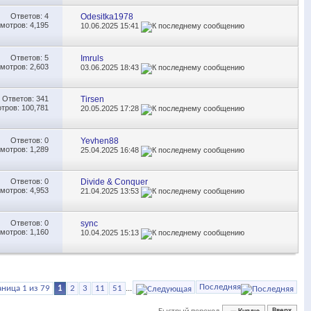
Ответов:
4
Odesitka1978
мотров: 4,195
10.06.2025
15:41
Ответов:
5
Imruls
мотров: 2,603
03.06.2025
18:43
Ответов:
341
Tirsen
тров: 100,781
20.05.2025
17:28
Ответов:
0
Yevhen88
мотров: 1,289
25.04.2025
16:48
Ответов:
0
Divide & Conquer
мотров: 4,953
21.04.2025
13:53
Ответов:
0
sync
мотров: 1,160
10.04.2025
15:13
Последняя
аница 1 из 79
1
2
3
11
51
...