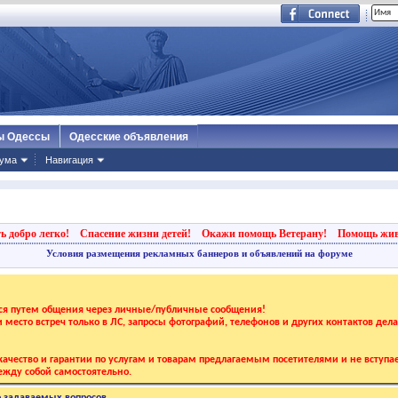
ы Одессы
Одесские объявления
ума
Навигация
ь добро легко!
Спасение жизни детей!
Окажи помощь Ветерану!
Помощь жи
Условия размещения рекламных баннеров и объявлений на форуме
тся путем общения через личные/публичные сообщения!
 и место встреч только в ЛС, запросы фотографий, телефонов и других контактов дел
ачество и гарантии по услугам и товарам предлагаемым посетителями и не вступае
жду собой самостоятельно.