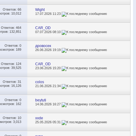
Ответов:
66
Wight
отров: 10,012
17.07.2026
11:23
Ответов:
464
CAR_OD
тров: 132,851
07.07.2026
08:10
Ответов:
0
дровосек
осмотров: 189
26.06.2026
19:19
Ответов:
124
CAR_OD
отров: 39,525
23.06.2026
15:20
Ответов:
31
colos
отров: 16,126
21.06.2026
21:34
Ответов:
0
beytuti
осмотров: 162
14.06.2026
16:27
Ответов:
10
xxde
мотров: 3,013
25.05.2026
05:31
Ответов:
0