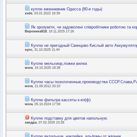
куплю еженневник Одесса (80-е годы)
xxde
, 03.01.2022 19:39
Як зрозуміти, чи задоволені співробітники роботою та 
Вероника818
, 18.11.2025 17:26
Куплю не пригодный Свинцово Кислый авто Аккумулято
sync
, 31.10.2025 11:44
Куплю мельхиор,ложки вилки.
wora
, 19.10.2025 18:38
Куплю часы позолоченные,производства СССР.Слава,Ра
wora
, 21.09.2012 20:10
Куплю фильтра кассеты к-кп(ф)
wora
, 05.10.2024 17:59
Куплю подставку для цветов напольную.
хандра
, 07.02.2025 23:28
Куплю вкладыши, наклейки, альбомы от жвачек