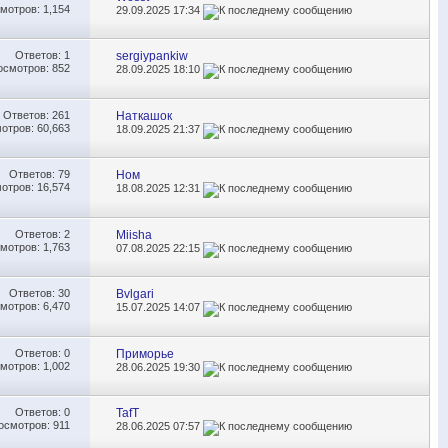
мотров: 1,154
29.09.2025
17:34
Ответов:
1
sergiypankiw
осмотров: 852
28.09.2025
18:10
Ответов:
261
Наткашок
отров: 60,663
18.09.2025
21:37
Ответов:
79
Ном
отров: 16,574
18.08.2025
12:31
Ответов:
2
Miisha
мотров: 1,763
07.08.2025
22:15
Ответов:
30
Bvlgari
мотров: 6,470
15.07.2025
14:07
Ответов:
0
Приморье
мотров: 1,002
28.06.2025
19:30
Ответов:
0
TafT
осмотров: 911
28.06.2025
07:57