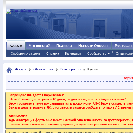
Форум
Что нового?
Правила
Новости Одессы
Ресторан
Сообщения за день
Справка
Календарь
Сообщество
Опции фор
Форум
Объявления
Всяко-разно
Куплю
Творит
Запрещено (выдается нарушение):
"Апать" чаще одного раза в 10 дней, со дня последнего сообщения в теме!
Бронирование в теме приравнивается к досрочному АПу! Бронь осуществляе
Заказы делать только в ЛС, о готовности заказов сообщать только в ЛС, время
ВНИМАНИЕ!
Администрация форума не несет никакой ответственности за достоверность, к
финансовые взаимоотношения продавец-покупатель решаются ими только ме