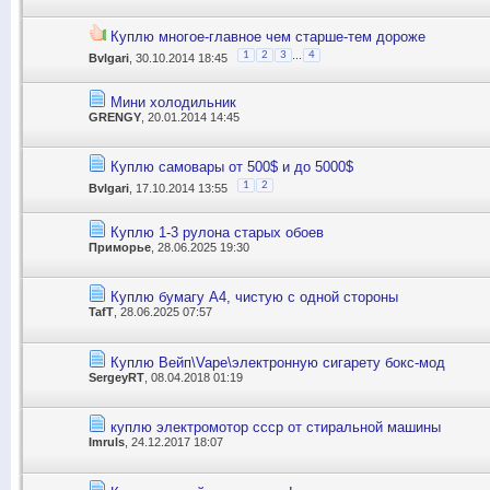
Куплю многое-главное чем старше-тем дороже
...
1
2
3
4
Bvlgari
, 30.10.2014 18:45
Мини холодильник
GRENGY
, 20.01.2014 14:45
Куплю самовары от 500$ и до 5000$
1
2
Bvlgari
, 17.10.2014 13:55
Куплю 1-3 рулона старых обоев
Приморье
, 28.06.2025 19:30
Куплю бумагу А4, чистую с одной стороны
TafT
, 28.06.2025 07:57
Куплю Вейп\Vape\электронную сигарету бокс-мод
SergeyRT
, 08.04.2018 01:19
куплю электромотор ссср от стиральной машины
Imruls
, 24.12.2017 18:07