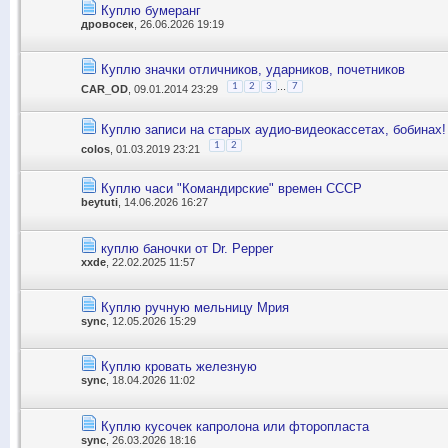
Куплю бумеранг
дровосек
, 26.06.2026 19:19
Куплю значки отличников, ударников, почетников
...
1
2
3
7
CAR_OD
, 09.01.2014 23:29
Куплю записи на старых аудио-видеокассетах, бобинах!
1
2
colos
, 01.03.2019 23:21
Куплю часи "Командирские" времен СССР
beytuti
, 14.06.2026 16:27
куплю баночки от Dr. Pepper
xxde
, 22.02.2025 11:57
Куплю ручную мельницу Мрия
sync
, 12.05.2026 15:29
Куплю кровать железную
sync
, 18.04.2026 11:02
Куплю кусочек капролона или фторопласта
sync
, 26.03.2026 18:16