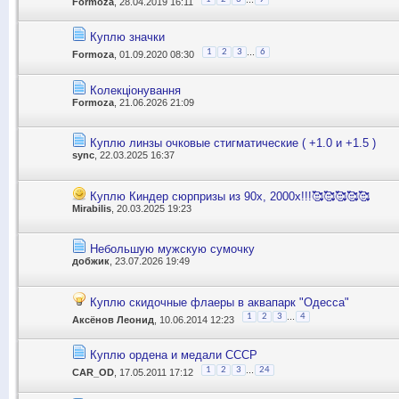
Formoza
, 28.04.2019 16:11
Куплю значки
...
1
2
3
6
Formoza
, 01.09.2020 08:30
Колекціонування
Formoza
, 21.06.2026 21:09
Куплю линзы очковые стигматические ( +1.0 и +1.5 )
sync
, 22.03.2025 16:37
Куплю Киндер сюрпризы из 90х, 2000х!!!🥰🥰🥰🥰🥰
Mirabilis
, 20.03.2025 19:23
Небольшую мужскую сумочку
добжик
, 23.07.2026 19:49
Куплю скидочные флаеры в аквапарк "Одесса"
...
1
2
3
4
Аксёнов Леонид
, 10.06.2014 12:23
Куплю ордена и медали СССР
...
1
2
3
24
CAR_OD
, 17.05.2011 17:12