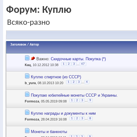
Форум:
Куплю
Всяко-разно
Заголовок
/
Автор
Важно:
Скидочные карты. Покупка (*)
...
1
2
3
47
Кац
, 10.12.2012 10:38
Куплю спиртное (из СССР)
...
1
2
3
4
b_yura
, 08.10.2013 10:20
Покупаю юбилейные монеты СССР и Украины.
...
1
2
3
9
Formoza
, 05.05.2019 09:08
Куплю награды и документы к ним
...
1
2
3
8
Formoza
, 28.04.2019 16:08
Монеты и банкноты
...
1
2
3
9