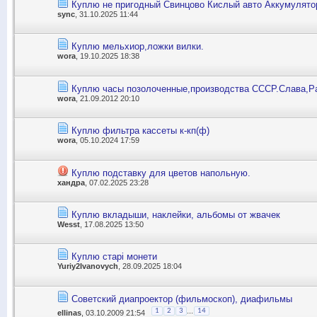
Куплю не пригодный Свинцово Кислый авто Аккумулято
sync
, 31.10.2025 11:44
Куплю мельхиор,ложки вилки.
wora
, 19.10.2025 18:38
Куплю часы позолоченные,производства СССР.Слава,Ра
wora
, 21.09.2012 20:10
Куплю фильтра кассеты к-кп(ф)
wora
, 05.10.2024 17:59
Куплю подставку для цветов напольную.
хандра
, 07.02.2025 23:28
Куплю вкладыши, наклейки, альбомы от жвачек
Wesst
, 17.08.2025 13:50
Куплю старі монети
Yuriy2Ivanovych
, 28.09.2025 18:04
Советский диапроектор (фильмоскоп), диафильмы
...
1
2
3
14
ellinas
, 03.10.2009 21:54