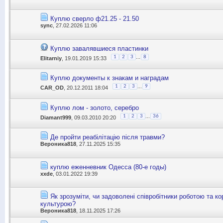
Куплю сверло ф21.25 - 21.50
sync
, 27.02.2026 11:06
Куплю завалявшиеся пластинки
...
1
2
3
8
Elitarniy
, 19.01.2019 15:33
Куплю документы к знакам и наградам
...
1
2
3
9
CAR_OD
, 20.12.2011 18:04
Куплю лом - золото, серебро
...
1
2
3
36
Diamant999
, 09.03.2010 20:20
Де пройти реабілітацію після травми?
Вероника818
, 27.11.2025 15:35
куплю еженневник Одесса (80-е годы)
xxde
, 03.01.2022 19:39
Як зрозуміти, чи задоволені співробітники роботою та к
культурою?
Вероника818
, 18.11.2025 17:26