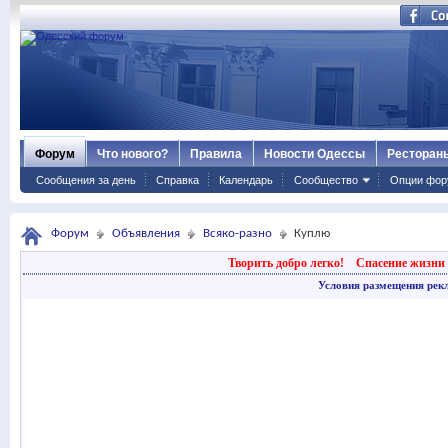
Форум
Что нового?
Правила
Новости Одессы
Ресторан
Сообщения за день
Справка
Календарь
Сообщество
Опции фор
Форум
Объявления
Всяко-разно
Куплю
Творить добро легко!
Спасение жизни 
Условия размещения рек