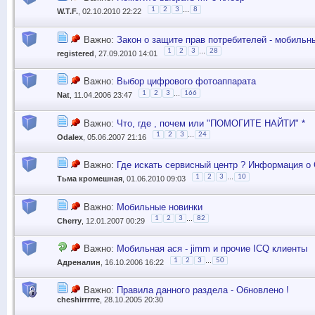
...
1
2
3
8
W.T.F.
, 02.10.2010 22:22
Важно:
Закон о защите прав потребителей - мобиль
...
1
2
3
28
registered
, 27.09.2010 14:01
Важно:
Выбор цифрового фотоаппарата
...
1
2
3
166
Nat
, 11.04.2006 23:47
Важно:
Что, где , почем или "ПОМОГИТЕ НАЙТИ" *
...
1
2
3
24
Odalex
, 05.06.2007 21:16
Важно:
Где искать сервисный центр ? Информация о
...
1
2
3
10
Тьма кромешная
, 01.06.2010 09:03
Важно:
Мобильные новинки
...
1
2
3
82
Cherry
, 12.01.2007 00:29
Важно:
Мобильная ася - jimm и прочие ICQ клиенты
...
1
2
3
50
Адреналин
, 16.10.2006 16:22
Важно:
Правила данного раздела - Обновлено !
cheshirrrrre
, 28.10.2005 20:30