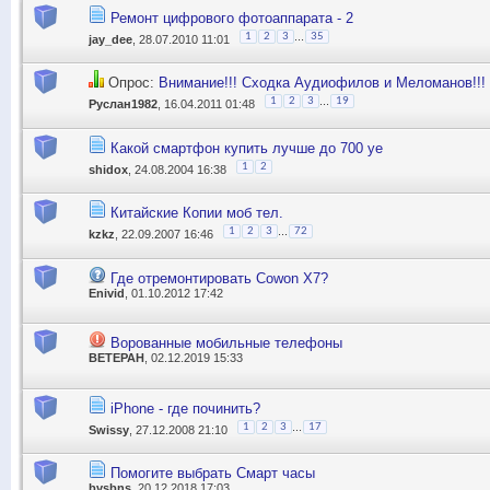
Ремонт цифрового фотоаппарата - 2
...
1
2
3
35
jay_dee
, 28.07.2010 11:01
Опрос:
Внимание!!! Сходка Аудиофилов и Меломанов!!!
...
1
2
3
19
Руслан1982
, 16.04.2011 01:48
Какой смартфон купить лучше до 700 уе
1
2
shidox
, 24.08.2004 16:38
Китайские Копии моб тел.
...
1
2
3
72
kzkz
, 22.09.2007 16:46
Где отремонтировать Cowon X7?
Enivid
, 01.10.2012 17:42
Ворованные мобильные телефоны
BETEPAH
, 02.12.2019 15:33
iPhone - где починить?
...
1
2
3
17
Swissy
, 27.12.2008 21:10
Помогите выбрать Смарт часы
bvsbns
, 20.12.2018 17:03