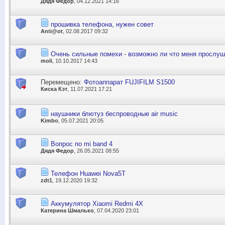
Дядя Федор
, 04.12.2021 14:16
прошивка телефона, нужен совет
Anti@ot
, 02.08.2017 09:32
Очень сильные помехи - возможно ли что меня прослу
moli
, 10.10.2017 14:43
Перемещено:
Фотоаппарат FUJIFILM S1500
Киска Кэт
, 11.07.2021 17:21
наушники блютуз беспроводные air music
Kimbo
, 05.07.2021 20:05
Вопрос по mi band 4
Дядя Федор
, 26.05.2021 08:55
Телефон Huawei Nova5T
zdt1
, 19.12.2020 19:32
Аккумулятор Xiaomi Redmi 4X
Катерина Шмалько
, 07.04.2020 23:01