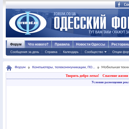
Форум
Что нового?
Правила
Новости Одессы
Ресторан
Сообщения за день
Справка
Календарь
Сообщество
Опции фор
Форум
Компьютеры, телекоммуникации, ПО...
Мобильная техн
Творить добро легко!
Спасение жизни 
Условия размещения рек