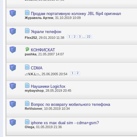
Продам портативную колонку JBL flip4 оригинал
Журавель Артем
, 31.10.2019 10:09
Украли телефон
...
1
2
3
22
Flex252
, 29.01.2010 11:38
КОНФИСКАТ
pashka
, 21.05.2007 14:07
CDMA
1
2
.::V.K.L::.
, 25.06.2005 20:54
Наушники Logicfox
mybayshop
, 28.05.2019 20:45
Вопрос по возврату мобильного телефона
ReVisioner
, 10.05.2019 10:34
iphone xs max dual sim - cdma+gsm?
Olega
, 01.05.2019 21:36