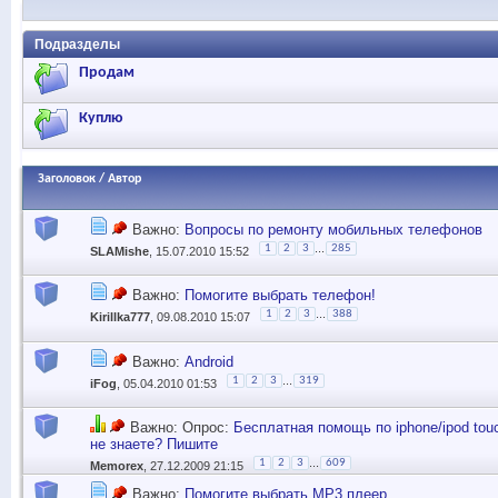
Подразделы
Продам
Куплю
Заголовок
/
Автор
Важно:
Вопросы по ремонту мобильных телефонов
...
1
2
3
285
SLAMishe
, 15.07.2010 15:52
Важно:
Помогите выбрать телефон!
...
1
2
3
388
Kirillka777
, 09.08.2010 15:07
Важно:
Android
...
1
2
3
319
iFog
, 05.04.2010 01:53
Важно: Опрос:
Бесплатная помощь по iphone/ipod touc
не знаете? Пишите
...
1
2
3
609
Memorex
, 27.12.2009 21:15
Важно:
Помогите выбрать MP3 плеер