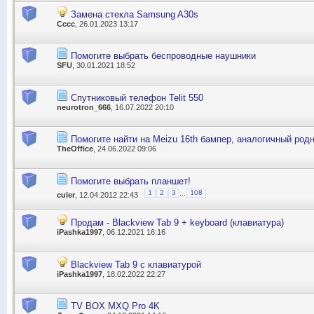
Замена стекла Samsung A30s
Сссс
, 26.01.2023 13:17
Помогите выбрать беспроводные наушники
SFU
, 30.01.2021 18:52
Спутниковый телефон Telit 550
neurotron_666
, 16.07.2022 20:10
Помогите найти на Meizu 16th бампер, аналогичный род
TheOffice
, 24.06.2022 09:06
Помогите выбрать планшет!
...
1
2
3
108
culer
, 12.04.2012 22:43
Продам - Blackview Tab 9 + keyboard (клавиатура)
iPashka1997
, 06.12.2021 16:16
Blackview Tab 9 с клавиатурой
iPashka1997
, 18.02.2022 22:27
TV BOX MXQ Pro 4K