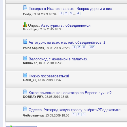
Поездка в Италию на авто. Вопрос дороги и виз
...
1
2
3
4
Cody
, 09.04.2009 10:34
Опрос:
Автотуристы, объединяемся!
Goodbye
, 02.07.2015 18:30
Автотуристы всех мастей, объединяйтесь!:)
...
1
2
3
82
Psina Sapiens
, 09.05.2009 23:28
Велопоход с ночевкой в палатках.
forma777
, 10.06.2018 15:33
Нужно посоветоваться!
Garik_71
, 13.07.2019 17:47
Какое приложение-навигатор по Европе лучше?
DOBRAY FEY
, 28.05.2019 13:08
Одесса- Ужгород,какую трассу выбрать?Подскажите,
1
2
3
Чебурашечка
, 13.05.2009 18:56