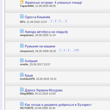
Українські острови: 4 унікальні локації
Тарас4444
, 12.08.2025 08:50
Одесса-Кишинёв
...
1
2
3
5
SFU
, 11.09.2010 13:57
Аренда автобуса на свадьбу
megatrans
, 26.06.2025 11:14
Румыния на машине
...
1
2
3
179
choporov1
, 06.05.2009 18:25
Албания
rovdin
, 29.06.2017 23:57
Крым
toshka1979
, 16.04.2015 15:11
Дорога Украина-Молдова
Oleg30563
, 04.12.2016 13:00
Как лучше и дешевле добраться в Бухарест
VICTOR75
, 24.08.2008 18:34