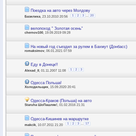
Поездка на авто через Молдову
...
1
2
3
20
Базилика
, 23.10.2010 20:56
велопоход " Золотая осень"
chernov100
, 19.09.2019 09:28
На новый год съездил за рулем в Бахмут (Донбасс)
romaksimov
, 06.01.2021 07:59
Еду в Донецк!!
1
2
3
Alexad_II
, 01.11.2007 11:08
Одесса Польша!
Холодильщик
, 15.09.2020 20:41
Одесса-Краков (Польша) на авто
Staruha ШоПашляк!
, 01.02.2016 21:31
Одесса-Кишинев на маршрутке
...
1
2
3
17
makcik
, 10.07.2011 21:20