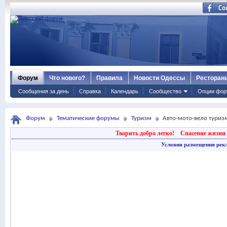
Форум
Что нового?
Правила
Новости Одессы
Ресторан
Сообщения за день
Справка
Календарь
Сообщество
Опции фор
Форум
Тематические форумы
Туризм
Авто-мото-вело туриз
Творить добро легко!
Спасение жизни 
Условия размещения рек