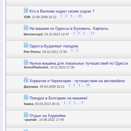
Кто в Вилково ездил своим ходом ?
...
1
2
3
20
X3M
, 13.06.2008 10:12
На машине из Одессы в Буковель. Карпаты.
...
1
2
3
17
Инспектор2
, 03.10.2013 12:47
Одесса-Будапешт поездом.
1
2
Petr Petrov
, 04.02.2012 17:50
Нужна машина для локальных путешествий по Одессе
AntonPavlovich
, 14.11.2022 17:36
Хорватия и Черногория - путешествие на автомобиле
...
1
2
3
39
Джулиан
, 25.04.2008 16:13
Поездка в Болгарию на машине!
...
1
2
3
9
Хамка
, 03.03.2013 20:31
Отдых на Хаджибее.
-spartak-
, 14.06.2022 17:49