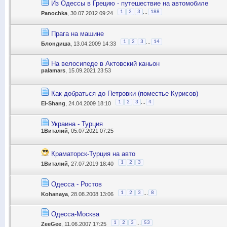
Из Одессы в Грецию - путешествие на автомобиле
...
1
2
3
188
Panochka
, 30.07.2012 09:24
Прага на машине
...
1
2
3
14
Блондиша
, 13.04.2009 14:33
На велосипеде в Актовский каньон
palamars
, 15.09.2021 23:53
Как добраться до Петровки (поместье Курисов)
...
1
2
3
4
El-Shang
, 24.04.2009 18:10
Украина - Турция
1Виталий
, 05.07.2021 07:25
Краматорск-Турция на авто
1
2
3
1Виталий
, 27.07.2019 18:40
Одесса - Ростов
...
1
2
3
8
Kohanaya
, 28.08.2008 13:06
Одесса-Москва
...
1
2
3
53
ZeeGee
, 11.06.2007 17:25