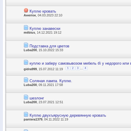
Куплю кровать
Анюток
, 04.03.2023 22:10
Куплю занавески
mёbius
, 14.12.2021 19:12
Подставка для цветов
Luba200
, 15.10.2022 15:33
куплю и заберу самовывозом мебель б\ у недорого или 
...
1
2
3
4
gidra999
, 15.07.2012 11:19
Соляная лампа. Куплю.
Luba200
, 09.11.2021 17:58
шезлонг
Luba200
, 23.07.2021 12:51
Куплю двухъярусную деревянную кровать
pantera1379
, 04.11.2022 11:19