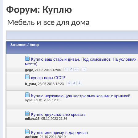
Форум:
Куплю
Мебель и все для дома
Заголовок
/
Автор
Куплю ваш старый диван. Под самовывоз. На условиях
место)
...
1
2
3
5
gegc
, 21.02.2018 12:04
куплю вазы СССР
1
2
3
b_yura
, 23.05.2013 12:23
Куплю нержавеющую кастрюльку ковшик с крышкой.
sync
, 09.01.2025 12:15
Куплю двухспальню кровать
milana25
, 05.12.2023 21:36
Куплю или приму в дар диван
добжик
, 24.10.2024 20:10