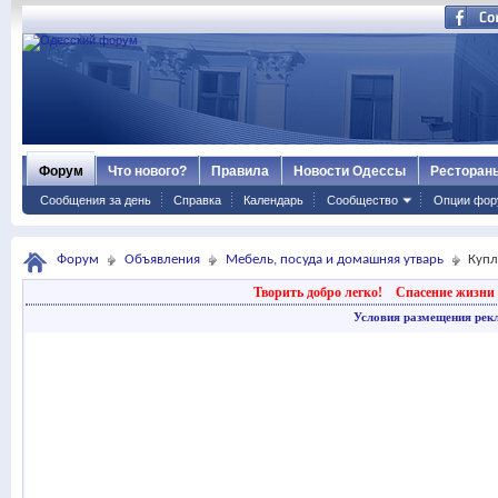
Форум
Что нового?
Правила
Новости Одессы
Ресторан
Сообщения за день
Справка
Календарь
Сообщество
Опции фор
Форум
Объявления
Мебель, посуда и домашняя утварь
Куп
Творить добро легко!
Спасение жизни 
Условия размещения рек