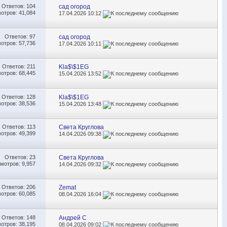
Ответов:
104
сад огород
отров: 41,084
17.04.2026
10:12
Ответов:
97
сад огород
отров: 57,736
17.04.2026
10:11
Ответов:
211
Kla$\$1EG
отров: 68,445
15.04.2026
13:52
Ответов:
128
Kla$\$1EG
отров: 38,536
15.04.2026
13:48
Ответов:
113
Света Круглова
отров: 49,399
14.04.2026
09:38
Ответов:
23
Света Круглова
мотров: 9,957
14.04.2026
09:32
Ответов:
206
Zemat
отров: 60,085
08.04.2026
16:04
Ответов:
148
Андрей С
отров: 38,195
08.04.2026
09:02