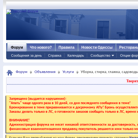
Форум
Что нового?
Правила
Новости Одессы
Ресторан
Сообщения за день
Справка
Календарь
Сообщество
Опции фор
Форум
Объявления
Услуги
Уборка, стирка, глажка, садовод
Творит
Запрещено (выдается нарушение):
"Апать" чаще одного раза в 10 дней, со дня последнего сообщения в теме!
Бронирование в теме приравнивается к досрочному АПу! Бронь осуществляе
Заказы делать только в ЛС, о готовности заказов сообщать только в ЛС, время
ВНИМАНИЕ!
Администрация форума не несет никакой ответственности за достоверность, к
финансовые взаимоотношения продавец-покупатель решаются ими только ме