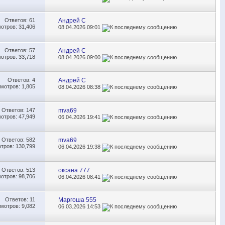
Ответов:
61
Андрей С
отров: 31,406
08.04.2026
09:01
Ответов:
57
Андрей С
отров: 33,718
08.04.2026
09:00
Ответов:
4
Андрей С
мотров: 1,805
08.04.2026
08:38
Ответов:
147
mva69
отров: 47,949
06.04.2026
19:41
Ответов:
582
mva69
тров: 130,799
06.04.2026
19:38
Ответов:
513
оксана 777
отров: 98,706
06.04.2026
08:41
Ответов:
11
Маргоша 555
мотров: 9,082
06.03.2026
14:53