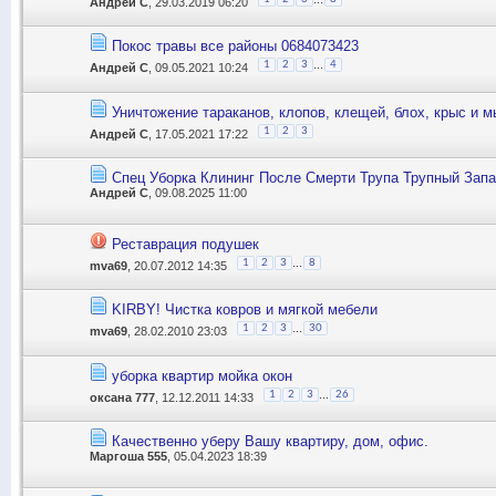
Андрей С
, 29.03.2019 06:20
Покос травы все районы 0684073423
...
1
2
3
4
Андрей С
, 09.05.2021 10:24
Уничтожение тараканов, клопов, клещей, блох, крыс и м
1
2
3
Андрей С
, 17.05.2021 17:22
Спец Уборка Клининг После Смерти Трупа Трупный Зап
Андрей С
, 09.08.2025 11:00
Реставрация подушек
...
1
2
3
8
mva69
, 20.07.2012 14:35
KIRBY! Чистка ковров и мягкой мебели
...
1
2
3
30
mva69
, 28.02.2010 23:03
уборка квартир мойка окон
...
1
2
3
26
оксана 777
, 12.12.2011 14:33
Качественно уберу Вашу квартиру, дом, офис.
Маргоша 555
, 05.04.2023 18:39