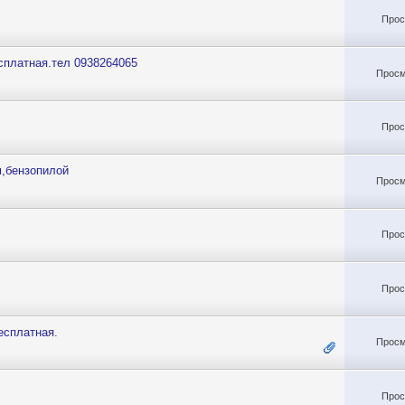
Прос
сплатная.тел 0938264065
Просм
Прос
м,бензопилой
Просм
Прос
Прос
есплатная.
Просм
Прос