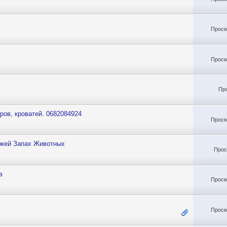
Просм
Просм
Пр
ров, кроватей. 0682084924
Просм
ей Запах Животных
Прос
в
Просм
Просм