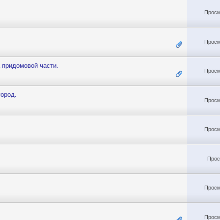
Просм
Просм
а придомовой части.
Просм
город.
Просм
Просм
Прос
Просм
Просм