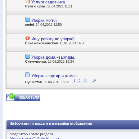
Услуги садовника
Свят о слав
, 11.04.2021 11:11
Уборка могил
ceriel
, 14.04.2023 12:50
Ищу работу по уборке)
Ёлка мексиканская
, 11.01.2023 14:00
Уборка дома,квартиры.
Снемурочка
, 18.09.2022 19:34
Уборка квартир и домов
...
1
2
3
19
Пушистая
, 25.04.2011 18:58
Информация о разделе и настройки отображения
Модераторы этого раздела
Megiona
maxx™
Andy
Natallya