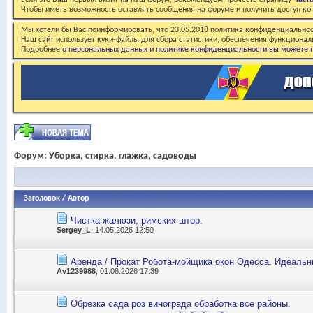
Если это Ваш первый визит на наш форум, рекомендуем прочесть страницу
Част
Чтобы иметь возможность оставлять сообщения на форуме и получить доступ к
Мы хотели бы Вас поинформировать, что 23.05.2018 политика конфиденциальнос
Наш сайт использует куки-файлы для сбора статистики, обеспечения функционал
Подробнее
о персональных данных и политике конфиденциальности вы можете п
Форум:
Уборка, стирка, глажка, садоводы
Заголовок
/
Автор
Чистка жалюзи, римских штор.
Sergey_L
, 14.05.2026 12:50
Аренда / Прокат Робота-мойщика окон Одесса. Идеальн
Av1239988
, 01.08.2026 17:39
Обрезка сада роз винограда обработка все районы.