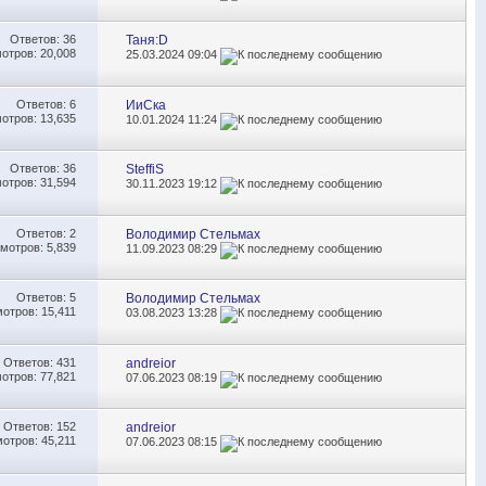
Ответов:
36
Таня:D
отров: 20,008
25.03.2024
09:04
Ответов:
6
ИиСка
отров: 13,635
10.01.2024
11:24
Ответов:
36
SteffiS
отров: 31,594
30.11.2023
19:12
Ответов:
2
Володимир Стельмах
мотров: 5,839
11.09.2023
08:29
Ответов:
5
Володимир Стельмах
отров: 15,411
03.08.2023
13:28
Ответов:
431
andreior
отров: 77,821
07.06.2023
08:19
Ответов:
152
andreior
отров: 45,211
07.06.2023
08:15