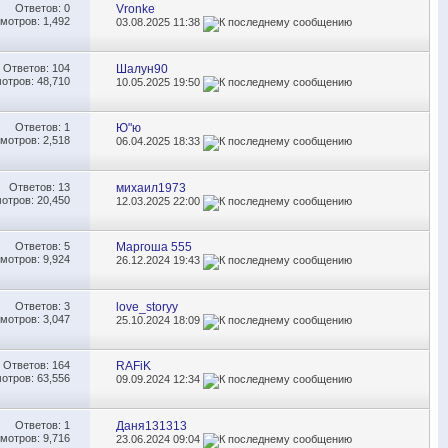
Ответов:
0
Vronke
мотров: 1,492
03.08.2025
11:38
Ответов:
104
Шалун90
отров: 48,710
10.05.2025
19:50
Ответов:
1
Ю"ю
мотров: 2,518
06.04.2025
18:33
Ответов:
13
михаил1973
отров: 20,450
12.03.2025
22:00
Ответов:
5
Маргоша 555
мотров: 9,924
26.12.2024
19:43
Ответов:
3
love_storyy
мотров: 3,047
25.10.2024
18:09
Ответов:
164
RAFiK
отров: 63,556
09.09.2024
12:34
Ответов:
1
Даня131313
мотров: 9,716
23.06.2024
09:04