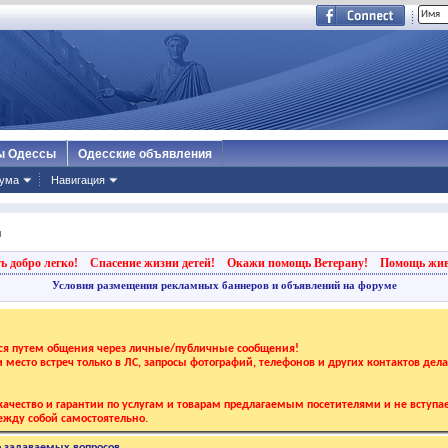
ы Одессы
Одесские объявления
ума
Навигация
ы
ь добро легко!
Спасение жизни детей!
Окажи помощь Ветерану!
Помощь жи
Условия размещения рекламных баннеров и объявлений на форуме
тся путем общения через личные/публичные сообщения!
 и место встреч только в ЛС, запросы фотографий, телефонов и других контактов дел
ачество и гарантии по услугам и товарам предлагаемым посетителями и не вступае
жду собой самостоятельно.