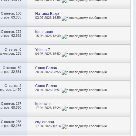
Ответов:
180
Наташа Баде
отров: 63,353
03.07.2026
16:59
Ответов:
172
Кошечкаю
отров: 62,562
15.05.2026
18:39
Ответов:
0
Yelena-7
осмотров: 238
04.05.2026
15:52
Ответов:
59
Саша Белов
отров: 32,531
20.04.2026
08:55
Ответов:
2
Саша Белов
мотров: 1,470
20.04.2026
08:51
Ответов:
137
Кристале
отров: 60,330
17.04.2026
16:24
Ответов:
235
сад огород
отров: 52,136
17.04.2026
10:14