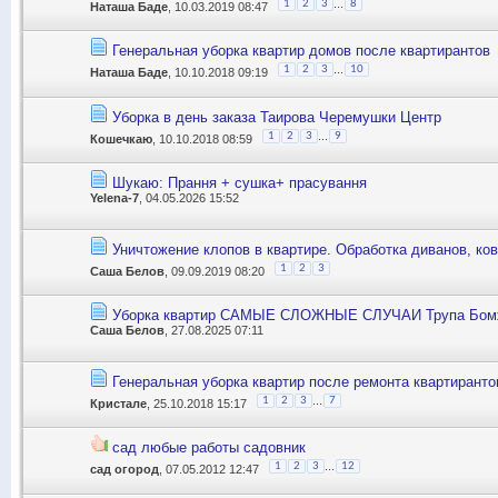
...
1
2
3
8
Наташа Баде
, 10.03.2019 08:47
Генеральная уборка квартир домов после квартирантов
...
1
2
3
10
Наташа Баде
, 10.10.2018 09:19
Уборка в день заказа Таирова Черемушки Центр
...
1
2
3
9
Кошечкаю
, 10.10.2018 08:59
Шукаю: Прання + сушка+ прасування
Yelena-7
, 04.05.2026 15:52
Уничтожение клопов в квартире. Обработка диванов, ков
1
2
3
Саша Белов
, 09.09.2019 08:20
Уборка квартир САМЫЕ СЛОЖНЫЕ СЛУЧАИ Трупа Бомж
Саша Белов
, 27.08.2025 07:11
Генеральная уборка квартир после ремонта квартиранто
...
1
2
3
7
Кристале
, 25.10.2018 15:17
сад любые работы садовник
...
1
2
3
12
сад огород
, 07.05.2012 12:47