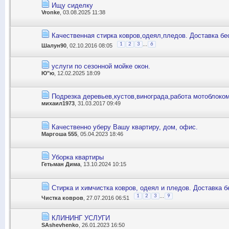
Ищу сиделку
Vronke
, 03.08.2025 11:38
Качественная стирка ковров,одеял,пледов. Доставка бе
...
1
2
3
6
Шалун90
, 02.10.2016 08:05
услуги по сезонной мойке окон.
Ю"ю
, 12.02.2025 18:09
Подрезка деревьев,кустов,винограда,работа мотоблоко
михаил1973
, 31.03.2017 09:49
Качественно уберу Вашу квартиру, дом, офис.
Маргоша 555
, 05.04.2023 18:46
Уборка квартиры
Гетьман Дима
, 13.10.2024 10:15
Стирка и химчистка ковров, одеял и пледов. Доставка б
...
1
2
3
9
Чистка ковров
, 27.07.2016 06:51
КЛИНИНГ УСЛУГИ
SAshevhenko
, 26.01.2023 16:50