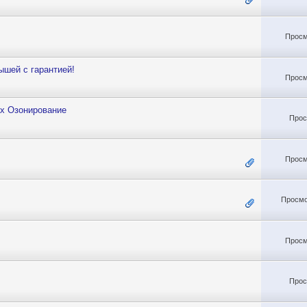
Просм
ышей с гарантией!
Просм
ах Озонирование
Прос
Просм
Просмо
Просм
Прос