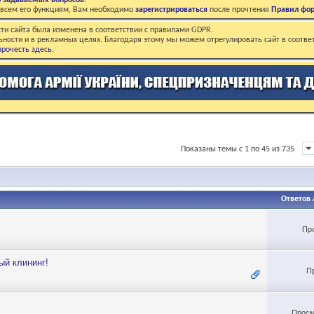
о задаваемых вопросов
.
о всем его функциям, Вам необходимо
зарегистрироваться
после прочтения
Правил фо
ти сайта была изменена в соответствии с правилами GDPR.
ьности и в рекламных целях. Благодаря этому мы можем отрегулировать сайт в соотве
рочесть здесь
.
Показаны темы с 1 по 45 из 735
Ответов
Пр
ый клининг!
П
Просм