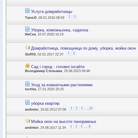
Услуги домработницы
1
2
Таня:D
, 09.01.2016 08:59
Уборка, компаньонка, сиделка
ИиСка
, 10.07.2020 16:19
Домработница, помощница по дому, уборка, мойка окон
1
2
SteffiS
, 02.01.2017 22:37
Сад і город - головні інсайти
Володимир Стельмах
, 25.08.2023 09:48
Уход за комнатными растениями
tuchka
, 27.01.2020 20:25
уборка квартир
...
1
2
3
22
andreior
, 19.02.2012 07:06
Мойка окон на высоте панорамных
...
1
2
3
8
andreior
, 24.08.2017 11:34