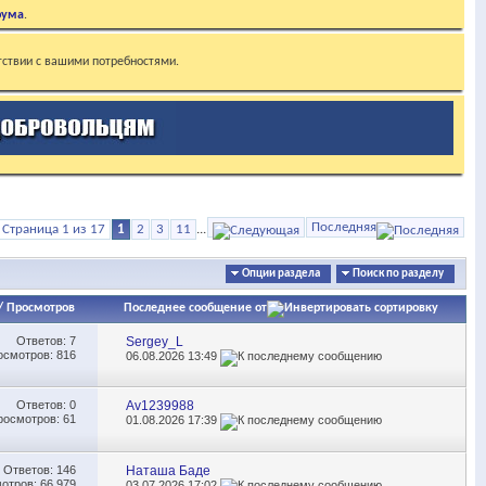
рума
.
тствии с вашими потребностями.
Последняя
Страница 1 из 17
1
2
3
11
...
Опции раздела
Поиск по разделу
/
Просмотров
Последнее сообщение от
Ответов:
7
Sergey_L
осмотров: 816
06.08.2026
13:49
Ответов:
0
Av1239988
росмотров: 61
01.08.2026
17:39
Ответов:
146
Наташа Баде
отров: 66,979
03.07.2026
17:02