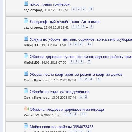
покос травы тримером
...
1
2
3
6
сад огород
, 09.07.2013 12:51
Ландшафтный дизайн.Газон.Автополив.
...
1
2
3
5
сад огород
, 17.04.2018 19:41
Услуги по уборке листьев, сорняков, копка земли,уборк
...
1
2
3
11
Kla$\$1EG
, 19.11.2014 11:50
Обрезка деревьев кустов роз винограда все районы при
...
1
2
3
7
Kla$\$1EG
, 26.02.2019 07:56
Уборка после квартирантов ремонта квартир домов.
...
1
2
3
6
Света Круглова
, 17.09.2019 07:30
Обработка сада кустов деревьев
1
2
Света Круглова
, 13.06.2023 07:46
Обрезка плодовых деревьев и винограда
...
1
2
3
11
Zemat
, 22.02.2010 17:36
Мойка окон все районы 0684073423
...
1
2
3
8