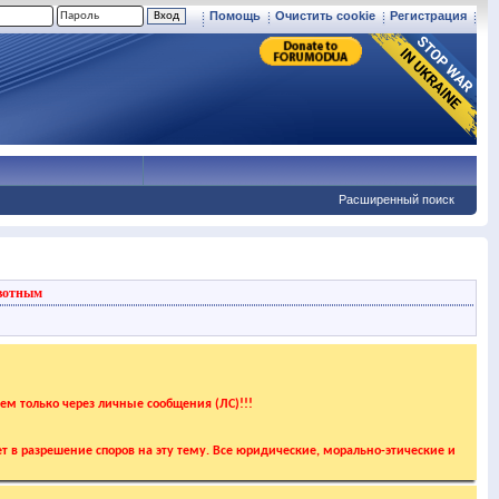
Помощь
Очистить cookie
Регистрация
Расширенный поиск
вотным
аем только через личные сообщения (ЛС)!!!
т в разрешение споров на эту тему. Все юридические, морально-этические и