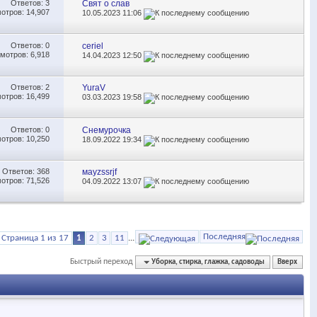
Ответов:
3
Свят о слав
отров: 14,907
10.05.2023
11:06
Ответов:
0
ceriel
мотров: 6,918
14.04.2023
12:50
Ответов:
2
YuraV
отров: 16,499
03.03.2023
19:58
Ответов:
0
Снемурочка
отров: 10,250
18.09.2022
19:34
Ответов:
368
мауzssrjf
отров: 71,526
04.09.2022
13:07
Последняя
Страница 1 из 17
1
2
3
11
...
Быстрый переход
Уборка, стирка, глажка, садоводы
Вверх