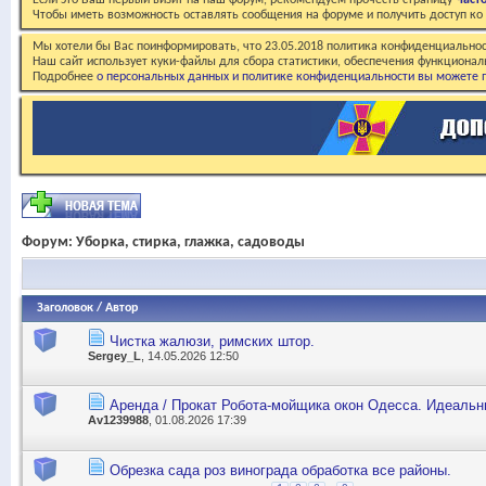
Если это Ваш первый визит на наш форум, рекомендуем прочесть страницу
Част
Чтобы иметь возможность оставлять сообщения на форуме и получить доступ к
Мы хотели бы Вас поинформировать, что 23.05.2018 политика конфиденциальнос
Наш сайт использует куки-файлы для сбора статистики, обеспечения функционал
Подробнее
о персональных данных и политике конфиденциальности вы можете п
Форум:
Уборка, стирка, глажка, садоводы
Заголовок
/
Автор
Чистка жалюзи, римских штор.
Sergey_L
, 14.05.2026 12:50
Аренда / Прокат Робота-мойщика окон Одесса. Идеальн
Av1239988
, 01.08.2026 17:39
Обрезка сада роз винограда обработка все районы.