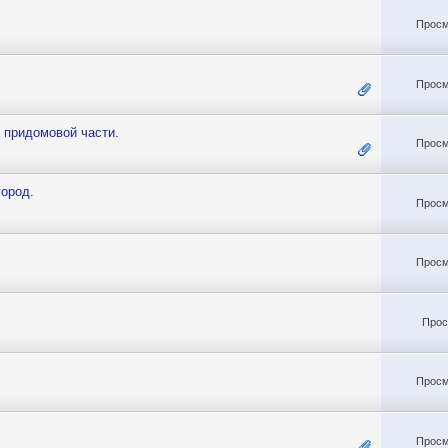
Просм
Просм
а придомовой части.
Просм
город.
Просм
Просм
Прос
Просм
Просм