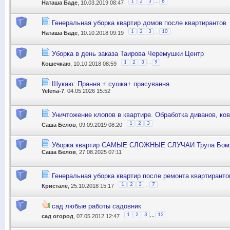
...
1
2
3
8
Наташа Баде
, 10.03.2019 08:47
Генеральная уборка квартир домов после квартирантов
...
1
2
3
10
Наташа Баде
, 10.10.2018 09:19
Уборка в день заказа Таирова Черемушки Центр
...
1
2
3
9
Кошечкаю
, 10.10.2018 08:59
Шукаю: Прання + сушка+ прасування
Yelena-7
, 04.05.2026 15:52
Уничтожение клопов в квартире. Обработка диванов, ков
1
2
3
Саша Белов
, 09.09.2019 08:20
Уборка квартир САМЫЕ СЛОЖНЫЕ СЛУЧАИ Трупа Бомж
Саша Белов
, 27.08.2025 07:11
Генеральная уборка квартир после ремонта квартиранто
...
1
2
3
7
Кристале
, 25.10.2018 15:17
сад любые работы садовник
...
1
2
3
12
сад огород
, 07.05.2012 12:47