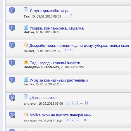
Услуги домработницы
1
2
Таня:D
, 09.01.2016 08:59
Уборка, компаньонка, сиделка
ИиСка
, 10.07.2020 16:19
Домработница, помощница по дому, уборка, мойка окон
1
2
SteffiS
, 02.01.2017 22:37
Сад і город - головні інсайти
Володимир Стельмах
, 25.08.2023 09:48
Уход за комнатными растениями
tuchka
, 27.01.2020 20:25
уборка квартир
...
1
2
3
22
andreior
, 19.02.2012 07:06
Мойка окон на высоте панорамных
...
1
2
3
8
andreior
, 24.08.2017 11:34