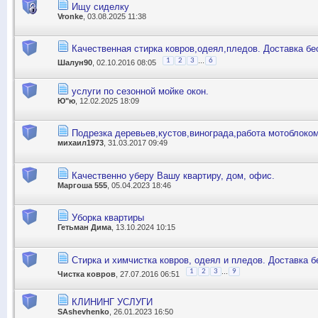
Ищу сиделку
Vronke
, 03.08.2025 11:38
Качественная стирка ковров,одеял,пледов. Доставка бе
...
1
2
3
6
Шалун90
, 02.10.2016 08:05
услуги по сезонной мойке окон.
Ю"ю
, 12.02.2025 18:09
Подрезка деревьев,кустов,винограда,работа мотоблоко
михаил1973
, 31.03.2017 09:49
Качественно уберу Вашу квартиру, дом, офис.
Маргоша 555
, 05.04.2023 18:46
Уборка квартиры
Гетьман Дима
, 13.10.2024 10:15
Стирка и химчистка ковров, одеял и пледов. Доставка б
...
1
2
3
9
Чистка ковров
, 27.07.2016 06:51
КЛИНИНГ УСЛУГИ
SAshevhenko
, 26.01.2023 16:50