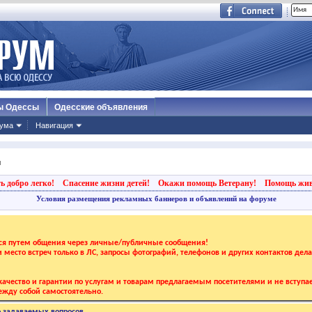
ы Одессы
Одесские объявления
ума
Навигация
ы
ь добро легко!
Спасение жизни детей!
Окажи помощь Ветерану!
Помощь жи
Условия размещения рекламных баннеров и объявлений на форуме
тся путем общения через личные/публичные сообщения!
 и место встреч только в ЛС, запросы фотографий, телефонов и других контактов дел
ачество и гарантии по услугам и товарам предлагаемым посетителями и не вступае
жду собой самостоятельно.