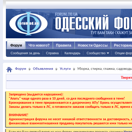
Форум
Что нового?
Правила
Новости Одессы
Ресторан
Сообщения за день
Справка
Календарь
Сообщество
Опции фор
Форум
Объявления
Услуги
Уборка, стирка, глажка, садовод
Творит
Запрещено (выдается нарушение):
"Апать" чаще одного раза в 10 дней, со дня последнего сообщения в теме!
Бронирование в теме приравнивается к досрочному АПу! Бронь осуществляе
Заказы делать только в ЛС, о готовности заказов сообщать только в ЛС, время
ВНИМАНИЕ!
Администрация форума не несет никакой ответственности за достоверность, к
финансовые взаимоотношения продавец-покупатель решаются ими только ме