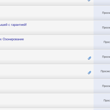
Просм
ышей с гарантией!
Просм
ах Озонирование
Прос
Просм
Просмо
Просм
Прос