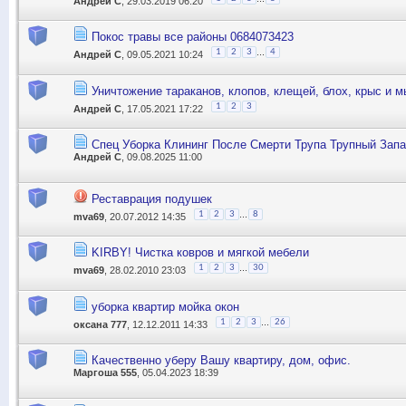
Андрей С
, 29.03.2019 06:20
Покос травы все районы 0684073423
...
1
2
3
4
Андрей С
, 09.05.2021 10:24
Уничтожение тараканов, клопов, клещей, блох, крыс и м
1
2
3
Андрей С
, 17.05.2021 17:22
Спец Уборка Клининг После Смерти Трупа Трупный Зап
Андрей С
, 09.08.2025 11:00
Реставрация подушек
...
1
2
3
8
mva69
, 20.07.2012 14:35
KIRBY! Чистка ковров и мягкой мебели
...
1
2
3
30
mva69
, 28.02.2010 23:03
уборка квартир мойка окон
...
1
2
3
26
оксана 777
, 12.12.2011 14:33
Качественно уберу Вашу квартиру, дом, офис.
Маргоша 555
, 05.04.2023 18:39