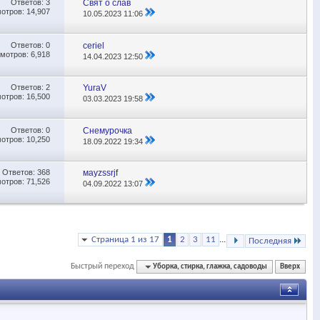
Ответов:
3
Свят о слав
отров: 14,907
10.05.2023
11:06
Ответов:
0
ceriel
мотров: 6,918
14.04.2023
12:50
Ответов:
2
YuraV
отров: 16,500
03.03.2023
19:58
Ответов:
0
Снемурочка
отров: 10,250
18.09.2022
19:34
Ответов:
368
мауzssrjf
отров: 71,526
04.09.2022
13:07
Страница 1 из 17
1
2
3
11
...
Последняя
Быстрый переход
Уборка, стирка, глажка, садоводы
Вверх