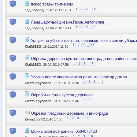
покос травы тримером
...
1
2
3
6
сад огород
, 09.07.2013 12:51
Ландшафтный дизайн.Газон.Автополив.
...
1
2
3
5
сад огород
, 17.04.2018 19:41
Услуги по уборке листьев, сорняков, копка земли,уборк
...
1
2
3
11
Kla$\$1EG
, 19.11.2014 11:50
Обрезка деревьев кустов роз винограда все районы при
...
1
2
3
7
Kla$\$1EG
, 26.02.2019 07:56
Уборка после квартирантов ремонта квартир домов.
...
1
2
3
6
Света Круглова
, 17.09.2019 07:30
Обработка сада кустов деревьев
1
2
Света Круглова
, 13.06.2023 07:46
Обрезка плодовых деревьев и винограда
...
1
2
3
11
Zemat
, 22.02.2010 17:36
Мойка окон все районы 0684073423
...
1
2
3
8