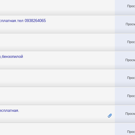
Прос
сплатная.тел 0938264065
Просм
Прос
м,бензопилой
Просм
Прос
Прос
есплатная.
Просм
Прос