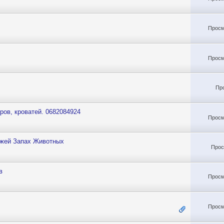
Просм
Просм
Пр
ров, кроватей. 0682084924
Просм
ей Запах Животных
Прос
в
Просм
Просм