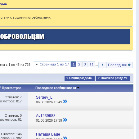
рума
.
тствии с вашими потребностями.
Страница 1 из 17
1
2
3
11
...
мы с 1 по 45 из 735
Последняя
Опции раздела
Поиск по разделу
/
Просмотров
Последнее сообщение от
Ответов:
7
Sergey_L
осмотров: 817
06.08.2026
13:49
Ответов:
0
Av1239988
росмотров: 61
01.08.2026
17:39
Ответов:
146
Наташа Баде
отров: 66,982
03.07.2026
17:02