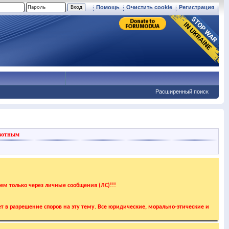
Помощь
Очистить cookie
Регистрация
Расширенный поиск
вотным
аем только через личные сообщения (ЛС)!!!
т в разрешение споров на эту тему. Все юридические, морально-этические и