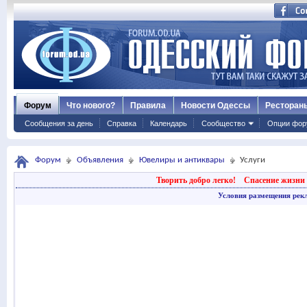
Форум
Что нового?
Правила
Новости Одессы
Ресторан
Сообщения за день
Справка
Календарь
Сообщество
Опции фор
Форум
Объявления
Ювелиры и антиквары
Услуги
Творить добро легко!
Спасение жизни 
Условия размещения рек