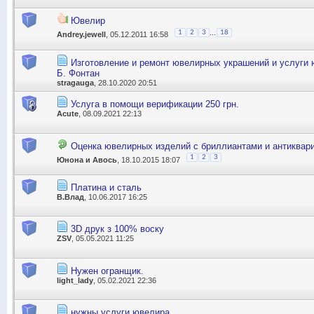
Ювелир
...
1
2
3
18
Andrey.jewell
, 05.12.2011 16:58
Изготовление и ремонт ювелирных украшений и услуги 
Б. Фонтан
stragauga
, 28.10.2020 20:51
Услуга в помощи верификации 250 грн.
Acute
, 08.09.2021 22:13
Оценка ювелирных изделий с бриллиантами и антиквар
1
2
3
Юнона и Авось
, 18.10.2015 18:07
Платина и сталь
В.Влад
, 10.06.2017 16:25
3D друк з 100% воску
ZSV
, 05.05.2021 11:25
Нужен огранщик.
light_lady
, 05.02.2021 22:36
нужны услуги ювелира