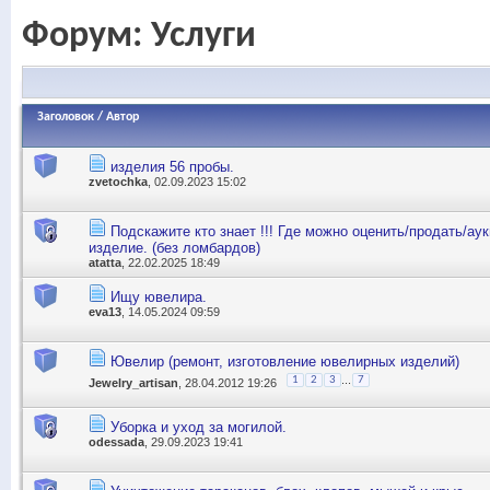
Форум:
Услуги
Заголовок
/
Автор
изделия 56 пробы.
zvetochka
, 02.09.2023 15:02
Подскажите кто знает !!! Где можно оценить/продать/ау
изделие. (без ломбардов)
atatta
, 22.02.2025 18:49
Ищу ювелира.
eva13
, 14.05.2024 09:59
Ювелир (ремонт, изготовление ювелирных изделий)
...
1
2
3
7
Jewelry_artisan
, 28.04.2012 19:26
Уборка и уход за могилой.
odessada
, 29.09.2023 19:41