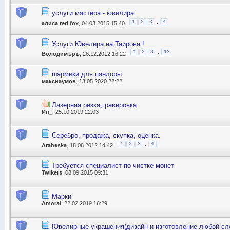
услуги мастера - ювелира
...
1
2
3
4
алиса red fox
, 04.03.2015 15:40
Услуги Ювелира на Таирова !
...
1
2
3
13
Володимѣръ
, 26.12.2012 16:22
шармики для пандоры
макснаумов
, 13.05.2020 22:22
Лазерная резка,гравировка
Ин_
, 25.10.2019 22:03
Серебро, продажа, скупка, оценка.
...
1
2
3
4
Arabeska
, 18.08.2012 14:42
Требуется специалист по чистке монет
Twikers
, 08.09.2015 09:31
Марки
Amoral
, 22.02.2019 16:29
Ювелирные украшения(дизайн и изготовление любой сл