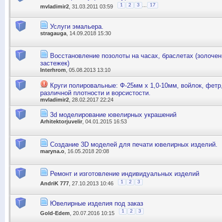
...
1
2
3
17
mvladimir2
, 31.03.2011 03:59
Услуги эмальера.
stragauga
, 14.09.2018 15:30
Восстановление позолоты на часах, браслетах (золочен
застежек)
Interhrom
, 05.08.2013 13:10
Круги полировальные: Ф-25мм х 1,0-10мм, войлок, фетр
различной плотности и ворсистости.
mvladimir2
, 28.02.2017 22:24
3d моделирование ювелирных украшений
Arhitektorjuvelir
, 04.01.2015 16:53
Создание 3D моделей для печати ювелирных изделий.
maryna.o
, 16.05.2018 20:08
Ремонт и изготовление индивидуальных изделий
1
2
3
AndriK 777
, 27.10.2013 10:46
Ювелирные изделия под заказ
1
2
3
Gold-Edem
, 20.07.2016 10:15