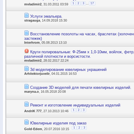
...
1
2
3
17
mvladimir2
, 31.03.2011 03:59
Услуги эмальера.
stragauga
, 14.09.2018 15:30
Восстановление позолоты на часах, браслетах (золочен
застежек)
Interhrom
, 05.08.2013 13:10
Круги полировальные: Ф-25мм х 1,0-10мм, войлок, фетр
различной плотности и ворсистости.
mvladimir2
, 28.02.2017 22:24
3d моделирование ювелирных украшений
Arhitektorjuvelir
, 04.01.2015 16:53
Создание 3D моделей для печати ювелирных изделий.
maryna.o
, 16.05.2018 20:08
Ремонт и изготовление индивидуальных изделий
1
2
3
AndriK 777
, 27.10.2013 10:46
Ювелирные изделия под заказ
1
2
3
Gold-Edem
, 20.07.2016 10:15