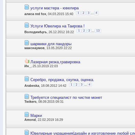
услуги мастера - ювелира
...
1
2
3
4
алиса red fox
, 04.03.2015 15:40
Услуги Ювелира на Таирова !
...
1
2
3
13
Володимѣръ
, 26.12.2012 16:22
шармики для пандоры
макснаумов
, 13.05.2020 22:22
Лазерная резка,гравировка
Ин_
, 25.10.2019 22:03
Серебро, продажа, скупка, оценка.
...
1
2
3
4
Arabeska
, 18.08.2012 14:42
Требуется специалист по чистке монет
Twikers
, 08.09.2015 09:31
Марки
Amoral
, 22.02.2019 16:29
Ювелирные украшения(дизайн и изготовление любой сл