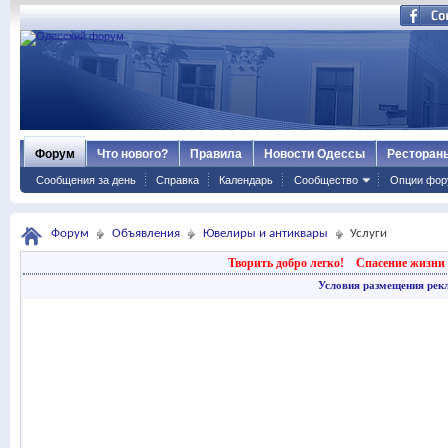
Форум
Что нового?
Правила
Новости Одессы
Ресторан
Сообщения за день
Справка
Календарь
Сообщество
Опции фор
Форум
Объявления
Ювелиры и антиквары
Услуги
Творить добро легко!
Спасение жизни 
Условия размещения рек