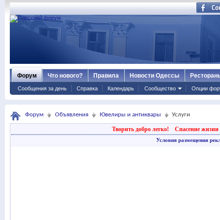
Форум
Что нового?
Правила
Новости Одессы
Ресторан
Сообщения за день
Справка
Календарь
Сообщество
Опции фор
Форум
Объявления
Ювелиры и антиквары
Услуги
Творить добро легко!
Спасение жизни 
Условия размещения рек