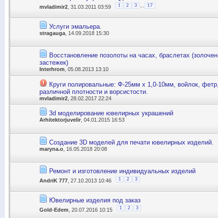
...
1
2
3
17
mvladimir2
, 31.03.2011 03:59
Услуги эмальера.
stragauga
, 14.09.2018 15:30
Восстановление позолоты на часах, браслетах (золочен
застежек)
Interhrom
, 05.08.2013 13:10
Круги полировальные: Ф-25мм х 1,0-10мм, войлок, фетр
различной плотности и ворсистости.
mvladimir2
, 28.02.2017 22:24
3d моделирование ювелирных украшений
Arhitektorjuvelir
, 04.01.2015 16:53
Создание 3D моделей для печати ювелирных изделий.
maryna.o
, 16.05.2018 20:08
Ремонт и изготовление индивидуальных изделий
1
2
3
AndriK 777
, 27.10.2013 10:46
Ювелирные изделия под заказ
1
2
3
Gold-Edem
, 20.07.2016 10:15