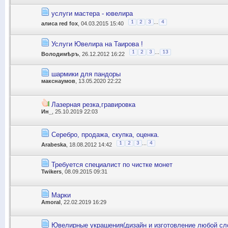
услуги мастера - ювелира
...
1
2
3
4
алиса red fox
, 04.03.2015 15:40
Услуги Ювелира на Таирова !
...
1
2
3
13
Володимѣръ
, 26.12.2012 16:22
шармики для пандоры
макснаумов
, 13.05.2020 22:22
Лазерная резка,гравировка
Ин_
, 25.10.2019 22:03
Серебро, продажа, скупка, оценка.
...
1
2
3
4
Arabeska
, 18.08.2012 14:42
Требуется специалист по чистке монет
Twikers
, 08.09.2015 09:31
Марки
Amoral
, 22.02.2019 16:29
Ювелирные украшения(дизайн и изготовление любой сл