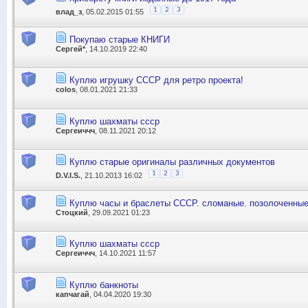
1
2
3
влад_з
, 05.02.2015 01:55
Покупаю старые КНИГИ
Сергей*
, 14.10.2019 22:40
Куплю игрушку СССР для ретро проекта!
colos
, 08.01.2021 21:33
Куплю шахматы ссср
Сергеиччч
, 08.11.2021 20:12
Куплю старые оригиналы различных документов
1
2
3
D.V.I.S.
, 21.10.2013 16:02
Куплю часы и браслеты СССР. сломаные. позолоченные
Стоцкий
, 29.09.2021 01:23
Куплю шахматы ссср
Сергеиччч
, 14.10.2021 11:57
Куплю банкноты
капчагай
, 04.04.2020 19:30