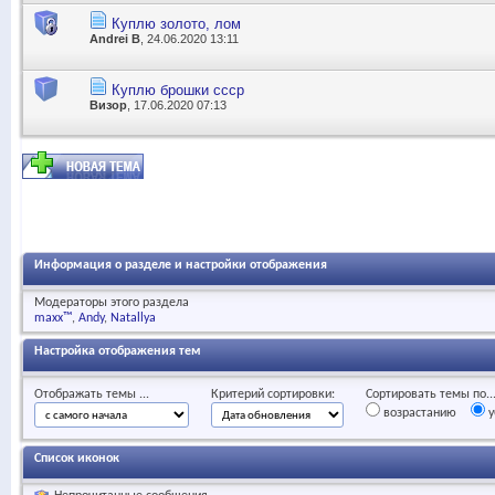
Куплю золото, лом
Andrei B
, 24.06.2020 13:11
Куплю брошки ссср
Визор
, 17.06.2020 07:13
Информация о разделе и настройки отображения
Модераторы этого раздела
maxx™
Andy
Natallya
Настройка отображения тем
Отображать темы ...
Критерий сортировки:
Сортировать темы по..
возрастанию
у
Список иконок