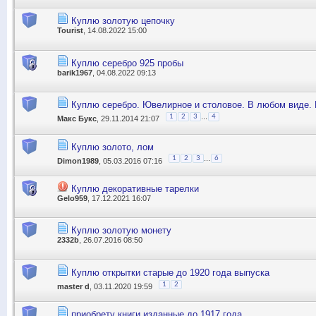
Куплю золотую цепочку
Tourist
, 14.08.2022 15:00
Куплю серебро 925 пробы
barik1967
, 04.08.2022 09:13
Куплю серебро. Ювелирное и столовое. В любом виде. 
...
1
2
3
4
Макс Букс
, 29.11.2014 21:07
Куплю золото, лом
...
1
2
3
6
Dimon1989
, 05.03.2016 07:16
Куплю декоративные тарелки
Gelo959
, 17.12.2021 16:07
Куплю золотую монету
2332b
, 26.07.2016 08:50
Куплю открытки старые до 1920 года выпуска
1
2
master d
, 03.11.2020 19:59
приобрету книги изданные до 1917 года