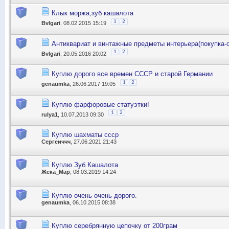
Клык моржа,зуб кашалота
1
2
Bvlgari
, 08.02.2015 15:19
Антиквариат и винтажные предметы интерьера(покупка-о
1
2
Bvlgari
, 20.05.2016 20:02
Куплю дорого все времен СССР и старой Германии
1
2
genaumka
, 26.06.2017 19:05
Куплю фарфоровые статуэтки!
1
2
rulya1
, 10.07.2013 09:30
Куплю шахматы ссср
Сергеиччч
, 27.06.2021 21:43
Куплю Зуб Кашалота
Жека_Мар
, 08.03.2019 14:24
Куплю очень очень дорого.
genaumka
, 06.10.2015 08:38
Куплю серебрянную цепочку от 200грам