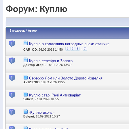
Форум:
Куплю
Заголовок
/
Автор
Куплю в коллекцию наградные знаки отличия
...
1
2
3
7
CAR_OD
, 26.09.2013 14:50
Куплю серебро и Золото.
Доктор Игорь
, 18.01.2026 13:39
Серебро Лом или Золото Дорого Изделия
Av1239988
, 10.03.2026 19:27
Куплю старі Речі Антикваріат
Sabelt
, 27.01.2026 01:55
-Куплю иконы-
Bvlgari
, 15.09.2021 10:27