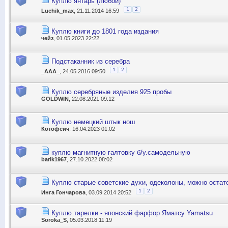
Куплю янтарь (любой)
1
2
Luchik_max
, 21.11.2014 16:59
Куплю книги до 1801 года издания
чейз
, 01.05.2023 22:22
Подстаканник из серебра
1
2
_AAA_
, 24.05.2016 09:50
Куплю серебряные изделия 925 пробы
GOLDWIN
, 22.08.2021 09:12
Куплю немецкий штык нош
Котофеич
, 16.04.2023 01:02
куплю магнитную галтовку б/у.самодельную
barik1967
, 27.10.2022 08:02
Куплю старые советские духи, одеколоны, можно остат
1
2
Инга Гончарова
, 03.09.2014 20:52
Куплю тарелки - японский фарфор Яматсу Yamatsu
Soroka_S
, 05.03.2018 11:19