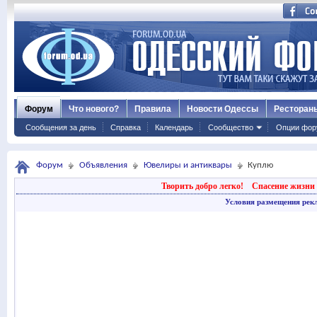
Форум
Что нового?
Правила
Новости Одессы
Ресторан
Сообщения за день
Справка
Календарь
Сообщество
Опции фор
Форум
Объявления
Ювелиры и антиквары
Куплю
Творить добро легко!
Спасение жизни 
Условия размещения рек