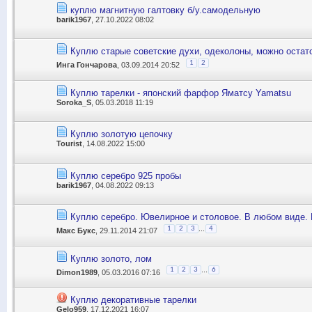
куплю магнитную галтовку б/у.самодельную
barik1967
, 27.10.2022 08:02
Куплю старые советские духи, одеколоны, можно остат
1
2
Инга Гончарова
, 03.09.2014 20:52
Куплю тарелки - японский фарфор Яматсу Yamatsu
Soroka_S
, 05.03.2018 11:19
Куплю золотую цепочку
Tourist
, 14.08.2022 15:00
Куплю серебро 925 пробы
barik1967
, 04.08.2022 09:13
Куплю серебро. Ювелирное и столовое. В любом виде. 
...
1
2
3
4
Макс Букс
, 29.11.2014 21:07
Куплю золото, лом
...
1
2
3
6
Dimon1989
, 05.03.2016 07:16
Куплю декоративные тарелки
Gelo959
, 17.12.2021 16:07