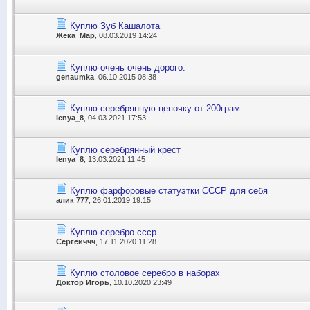
Куплю Зуб Кашалота
Жека_Мар
, 08.03.2019 14:24
Куплю очень очень дорого.
genaumka
, 06.10.2015 08:38
Куплю серебрянную цепочку от 200грам
lenya_8
, 04.03.2021 17:53
Куплю серебрянный крест
lenya_8
, 13.03.2021 11:45
Куплю фарфоровые статуэтки СССР для себя
алик 777
, 26.01.2019 19:15
Куплю серебро ссср
Сергеиччч
, 17.11.2020 11:28
Куплю столовое серебро в наборах
Доктор Игорь
, 10.10.2020 23:49