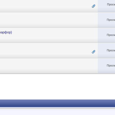
Просм
Просм
фарфор)
Просм
Просм
Просм