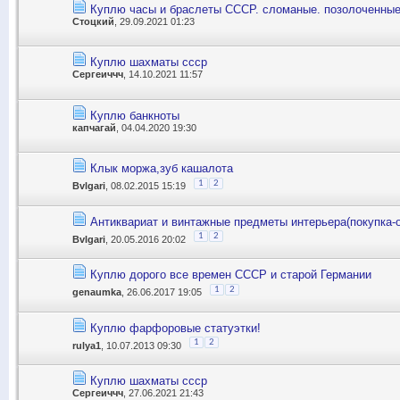
Куплю часы и браслеты СССР. сломаные. позолоченные
Стоцкий
, 29.09.2021 01:23
Куплю шахматы ссср
Сергеиччч
, 14.10.2021 11:57
Куплю банкноты
капчагай
, 04.04.2020 19:30
Клык моржа,зуб кашалота
1
2
Bvlgari
, 08.02.2015 15:19
Антиквариат и винтажные предметы интерьера(покупка-о
1
2
Bvlgari
, 20.05.2016 20:02
Куплю дорого все времен СССР и старой Германии
1
2
genaumka
, 26.06.2017 19:05
Куплю фарфоровые статуэтки!
1
2
rulya1
, 10.07.2013 09:30
Куплю шахматы ссср
Сергеиччч
, 27.06.2021 21:43