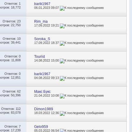
Ответов:
1
barik1967
отров: 18,772
06.01.2023
09:07
Ответов:
23
Rim_ma
отров: 22,750
17.09.2022
19:21
Ответов:
10
Soroka_S
отров: 39,441
17.09.2022
18:37
Ответов:
0
Tourist
отров: 11,808
14.08.2022
15:00
Ответов:
0
barik1967
отров: 12,851
04.08.2022
09:13
Ответов:
62
Макс Букс
отров: 50,396
21.04.2022
10:08
Ответов:
112
Dimon1989
отров: 83,078
18.03.2022
12:36
Ответов:
7
Gelo959
отров: 17,239
05.03.2022
06:54