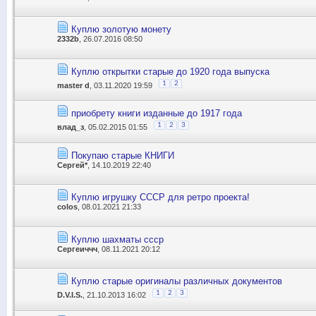
Куплю золотую монету
2332b
, 26.07.2016 08:50
Куплю открытки старые до 1920 года выпуска
1
2
master d
, 03.11.2020 19:59
приобрету книги изданные до 1917 года
1
2
3
влад_з
, 05.02.2015 01:55
Покупаю старые КНИГИ
Сергей*
, 14.10.2019 22:40
Куплю игрушку СССР для ретро проекта!
colos
, 08.01.2021 21:33
Куплю шахматы ссср
Сергеиччч
, 08.11.2021 20:12
Куплю старые оригиналы различных документов
1
2
3
D.V.I.S.
, 21.10.2013 16:02