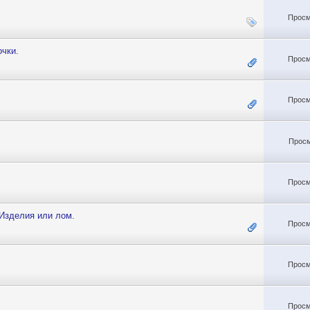
Просм
очки.
Просм
Просм
Просм
Просм
Изделия или лом.
Просм
Просм
Просм