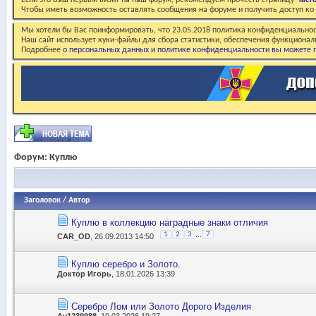
Если это Ваш первый визит на наш форум, рекомендуем прочесть страницу
Част
Чтобы иметь возможность оставлять сообщения на форуме и получить доступ к
Мы хотели бы Вас поинформировать, что 23.05.2018 политика конфиденциальнос
Наш сайт использует куки-файлы для сбора статистики, обеспечения функционал
Подробнее
о персональных данных и политике конфиденциальности вы можете п
Форум:
Куплю
Заголовок
/
Автор
Куплю в коллекцию наградные знаки отличия
...
1
2
3
7
CAR_OD
, 26.09.2013 14:50
Куплю серебро и Золото.
Доктор Игорь
, 18.01.2026 13:39
Серебро Лом или Золото Дорого Изделия
Av1239988
, 10.03.2026 19:27