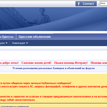
ы Одессы
Одесские объявления
ума
Навигация
ь добро легко!
Спасение жизни детей!
Окажи помощь Ветерану!
Помощь жи
Условия размещения рекламных баннеров и объявлений на форуме
тся путем общения через личные/публичные сообщения!
 и место встреч только в ЛС, запросы фотографий, телефонов и других контактов дел
ачество и гарантии по услугам и товарам предлагаемым посетителями и не вступае
жду собой самостоятельно.