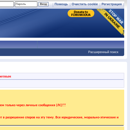
Помощь
Очистить cookie
Регистрация
Расширенный поиск
вотным
аем только через личные сообщения (ЛС)!!!
т в разрешение споров на эту тему. Все юридические, морально-этические и