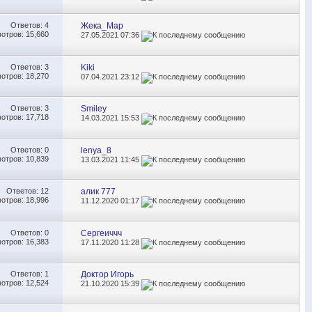
Ответов:
4
Жека_Мар
отров: 15,660
27.05.2021
07:36
Ответов:
3
Kiki
отров: 18,270
07.04.2021
23:12
Ответов:
3
Smiley
отров: 17,718
14.03.2021
15:53
Ответов:
0
lenya_8
отров: 10,839
13.03.2021
11:45
Ответов:
12
алик 777
отров: 18,996
11.12.2020
01:17
Ответов:
0
Сергеиччч
отров: 16,383
17.11.2020
11:28
Ответов:
1
Доктор Игорь
отров: 12,524
21.10.2020
15:39