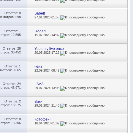
Ответов:
0
Sabelt
осмотров: 598
27.01.2026
01:55
Ответов:
1
Bvlgari
отров: 12,595
15.07.2025
14:02
Ответов:
28
You only live once
отров: 36,452
20.05.2025
17:22
Ответов:
1
чейз
мотров: 9,665
22.09.2024
08:42
Ответов:
24
_AAA_
отров: 43,971
29.07.2024
13:08
Ответов:
2
Вики
отров: 16,575
29.01.2024
21:40
Ответов:
0
Котофеич
отров: 13,306
16.04.2023
01:02