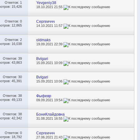
Ответов:
1
Yevgeniy38
отров: 15,426
18.10.2021
21:55
Ответов:
0
Сергеиччч
отров: 12,865
14.10.2021
11:57
Ответов:
2
oldmaks
отров: 16,038
19.09.2021
22:39
Ответов:
39
Bvlgari
отров: 43,863
15.09.2021
10:09
Ответов:
30
Bvlgari
отров: 45,391
15.09.2021
10:06
Ответов:
38
Фыфевр
отров: 49,133
09.09.2021
19:54
Ответов:
38
БониКлайдовна
отров: 42,342
31.08.2021
16:55
Ответов:
0
Сергеиччч
отров: 18,792
27.06.2021
21:43