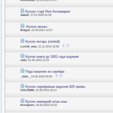
Куплю старі Речі Антикваріат
Sabelt
, 27.01.2026 01:55
-Куплю иконы-
Bvlgari
, 15.09.2021 10:27
Куплю янтарь (любой)
1
2
Luchik_max
, 21.11.2014 16:59
Куплю книги до 1801 года издания
чейз
, 01.05.2023 22:22
Подстаканник из серебра
1
2
_AAA_
, 24.05.2016 09:50
Куплю серебряные изделия 925 пробы
GOLDWIN
, 22.08.2021 09:12
Куплю немецкий штык нош
Котофеич
, 16.04.2023 01:02