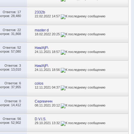
Ответов:
17
2332b
отров: 28,480
22.02.2022
14:57
Ответов:
22
master d
отров: 31,868
18.02.2022
20:25
Ответов:
52
Ник/A|F\
отров: 57,080
24.11.2021
18:57
Ответов:
3
Ник/A|F\
отров: 13,010
24.11.2021
18:56
Ответов:
6
colos
отров: 37,955
12.11.2021
04:37
Ответов:
0
Сергеиччч
отров: 14,412
08.11.2021
20:12
Ответов:
56
D.V.I.S.
отров: 52,902
29.10.2021
13:32