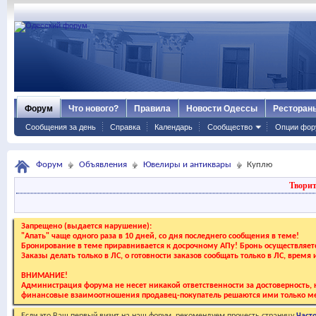
Форум
Что нового?
Правила
Новости Одессы
Ресторан
Сообщения за день
Справка
Календарь
Сообщество
Опции фор
Форум
Объявления
Ювелиры и антиквары
Куплю
Творит
Запрещено (выдается нарушение):
"Апать" чаще одного раза в 10 дней, со дня последнего сообщения в теме!
Бронирование в теме приравнивается к досрочному АПу! Бронь осуществляе
Заказы делать только в ЛС, о готовности заказов сообщать только в ЛС, время
ВНИМАНИЕ!
Администрация форума не несет никакой ответственности за достоверность, к
финансовые взаимоотношения продавец-покупатель решаются ими только ме