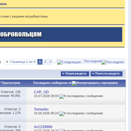
рума
.
тствии с вашими потребностями.
Последняя
Страница 1 из 6
1
2
3
...
1
Опции раздела
Поиск по разделу
/
Просмотров
Последнее сообщение от
Ответов:
139
CAR_OD
отров: 94,891
15.07.2026
09:03
Ответов:
3
Tomariko
мотров: 1,179
24.04.2026
08:24
Ответов:
0
Av1239988
осмотров: 399
10.03.2026
19:27