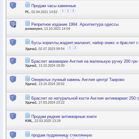
Продам часы каминные
1
2
3
PL
, 02.04.2021 14:52
Репритное издание 1994. Архитектура одессы
романуил
, 13.10.2021 14:04
Бусы кораллы,жадеит,малахит, набор оникс и браслет с
1
2
Удача1
, 02.07.2023 09:54
Браслет аквамарин Англия на маленькую ручку 200 грн 
Удача1
, 13.10.2024 18:00
Ожерелье лунный камень Англия центр/ Таирово
Удача1
, 13.10.2024 18:02
Браслет из натуральной кости Англия антиквариат 250 г
Удача1
, 27.03.2024 23:22
Продам редкие антикварные книги
KML
, 22.03.2025 13:29
продам пудренницу стеклянную