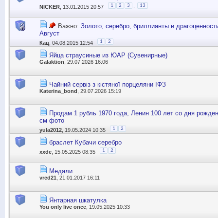
...
1
2
3
13
NICKER
, 13.01.2015 20:57
Важно:
Золото, серебро, бриллианты и драгоценности
Август
1
2
Кац
, 04.08.2015 12:54
Яйца страусиные из ЮАР (Сувенирные)
Galaktion
, 29.07.2026 16:06
Чайний сервіз з кістяної порцеляни ІФЗ
Katerina_bond
, 29.07.2026 15:19
Продам 1 рубль 1970 года, Ленин 100 лет со дня рожд
см фото
1
2
yula2012
, 19.05.2024 10:35
браслет Кубачи серебро
1
2
xxde
, 15.05.2025 08:35
Медали
vred21
, 21.01.2017 16:11
Янтарная шкатулка
You only live once
, 19.05.2025 10:33