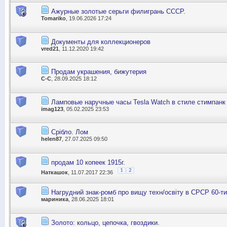
Ажурные золотые серьги филигрань СССР.
Tomariko
, 19.06.2026 17:24
Документы для коллекционеров
vred21
, 11.12.2020 19:42
Продам украшения, бижутерия
С-С
, 28.09.2025 18:12
Ламповые наручные часы Tesla Watch в стиле стимпанк
imag123
, 05.02.2025 23:53
Срібло. Лом
helen87
, 27.07.2025 09:50
продам 10 копеек 1915г.
1
2
Наткашок
, 11.07.2017 22:36
Нагрудний знак-ромб про вищу техн/освіту в СРСР 60-ти
мариника
, 28.06.2025 18:01
Золото: кольцо, цепочка, гвоздики.