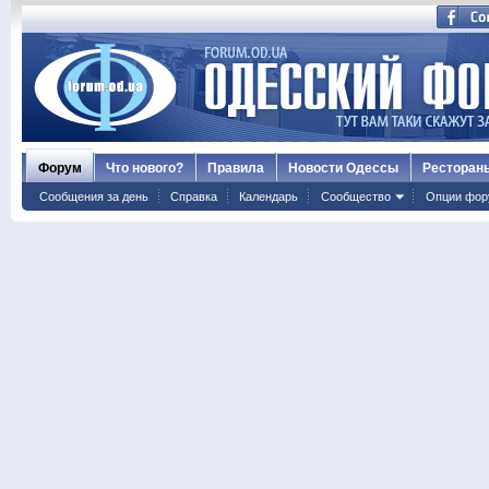
Форум
Что нового?
Правила
Новости Одессы
Ресторан
Сообщения за день
Справка
Календарь
Сообщество
Опции фор