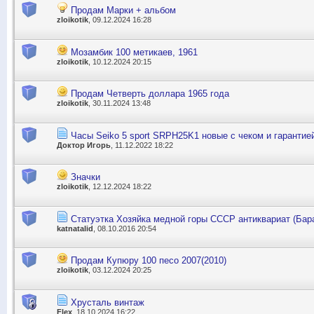
Продам Марки + альбом
zloikotik
, 09.12.2024 16:28
Мозамбик 100 метикаев, 1961
zloikotik
, 10.12.2024 20:15
Продам Четверть доллара 1965 года
zloikotik
, 30.11.2024 13:48
Часы Seiko 5 sport SRPH25K1 новые с чеком и гарантией
Доктор Игорь
, 11.12.2022 18:22
Значки
zloikotik
, 12.12.2024 18:22
Статуэтка Хозяйка медной горы СССР антиквариат (Ба
katnatalid
, 08.10.2016 20:54
Продам Купюру 100 песо 2007(2010)
zloikotik
, 03.12.2024 20:25
Хрусталь винтаж
Flex
, 18.10.2024 16:22