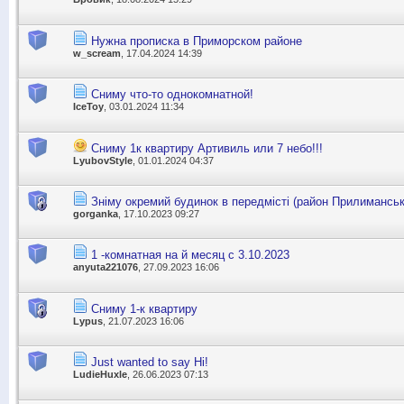
Нужна прописка в Приморском районе
w_scream
, 17.04.2024 14:39
Сниму что-то однокомнатной!
IceToy
, 03.01.2024 11:34
Сниму 1к квартиру Артивиль или 7 небо!!!
LyubovStyle
, 01.01.2024 04:37
Зніму окремий будинок в передмісті (район Прилимансь
gorganka
, 17.10.2023 09:27
1 -комнатная на й месяц с 3.10.2023
anyuta221076
, 27.09.2023 16:06
Сниму 1-к квартиру
Lypus
, 21.07.2023 16:06
Just wanted to say Hi!
LudieHuxle
, 26.06.2023 07:13