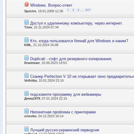
Windows. Вопрос-ответ
...
1
2
3
417
Spectre
, 19.01.2009 12:36
Доступ к удаленному компьютеру, через интернет.
Time
, 22.11.2024 07:34
Кто, когда пользовался firewall для Windows и каким?
KML
, 21.10.2024 16:48
Duplicati - софт для резервного копирования,
Dramteatr
, 10.06.2023 14:53
Сканер Perfection V 10 не открывает окно предваритель
Volhitka
, 10.01.2024 23:16
подскaжите прогрaмму для вебкaмеры
Дима1979
, 07.01.2024 22:15
Непонятная проблема с принтерами
orinoko
, 04.12.2023 16:14
Лучший русско-украинский перводчик
radhead
, 17.02.2009 10:50