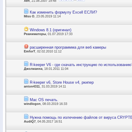
Xen
, 21.08.2007 19:48
Как изменить формулу Excell ЕСЛИ?
Miss O
, 23.05.2019 11:14
Windows 8.1 (оригинал)
Реаниматоры
, 01.07.2019 17:33
расширенная программма для веб камеры
EmforT
, 02.02.2010 11:12
R-keeper V6 - где скачать инструкцию по использованию
Джолианна
, 18.01.2011 11:04
R-keeper v6, Store House v4, ркипер
anton4311
, 31.03.2019 14:11
Mac OS печать.
windlogon
, 08.03.2019 16:33
Нужна помощь по излечению файлов от вируса CRYPT
AudiQ7
, 04.05.2017 16:51