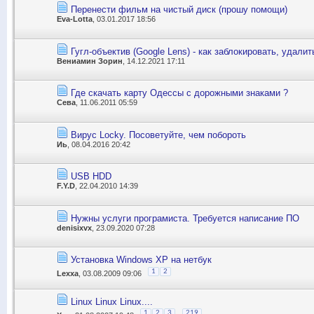
Перенести фильм на чистый диск (прошу помощи)
Eva-Lotta
, 03.01.2017 18:56
Гугл-объектив (Google Lens) - как заблокировать, удалит
Вениамин Зорин
, 14.12.2021 17:11
Где скачать карту Одессы с дорожными знаками ?
Сева
, 11.06.2011 05:59
Вирус Locky. Посоветуйте, чем побороть
Иь
, 08.04.2016 20:42
USB HDD
F.Y.D
, 22.04.2010 14:39
Нужны услуги програмиста. Требуется написание ПО
denisixvx
, 23.09.2020 07:28
Установка Windows XP на нетбук
1
2
Lexxa
, 03.08.2009 09:06
Linux Linux Linux....
...
1
2
3
219