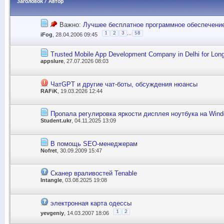
Заголовок
/
Автор
Важно:
Лучшее бесплатное программное обеспечени
...
1
2
3
58
iFog
, 28.04.2006 09:45
Trusted Mobile App Development Company in Delhi for Lon
appslure
, 27.07.2026 08:03
ЧатGPT и другие чат-боты, обсуждения нюансы
RAFiK
, 19.03.2026 12:44
Пропала регулировка яркости дисплея ноутбука на Wind
Student.ukr
, 04.11.2025 13:09
В помощь SEO-менеджерам
Nofret
, 30.09.2009 15:47
Сканер враливостей Tenable
Intangle
, 03.08.2025 19:08
электронная карта одессы
1
2
yevgeniy
, 14.03.2007 18:06