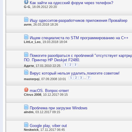
Как зайти на одесский форум через телефон?
G-G
, 18.09.2012 20:20
Ищу одесситов-разработчиков приложения Провайзер
avrm
, 26.03.2018 18:26
Ищем специалиста по STM программированию на C++
LittLe_Leo
, 19.03.2018 18:04
Помогите разобраться с проблемой "отсутствует картри
ПО. Принтер HP Deskjet F2480.
1
2
3
Адити
, 17.01.2010 22:25
Вирус который нельзя удалить,поиогите советом!
...
1
2
3
7
masterpqi
, 07.09.2008 10:01
macOS. Вопрос-ответ
Citrus 2008
, 10.12.2017 09:15
Проблема при загрузке Windows
alndm
, 03.12.2017 09:15
Google play, viber out
Neskwick
, 17.11.2017 06:45