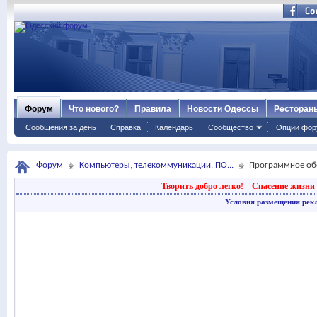
Форум
Что нового?
Правила
Новости Одессы
Ресторан
Сообщения за день
Справка
Календарь
Сообщество
Опции фор
Форум
Компьютеры, телекоммуникации, ПО...
Программное об
Творить добро легко!
Спасение жизни 
Условия размещения рек