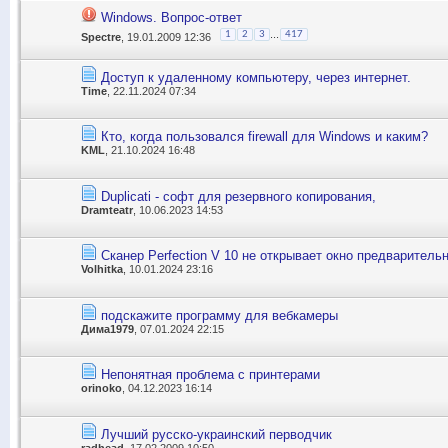
Windows. Вопрос-ответ
...
1
2
3
417
Spectre
, 19.01.2009 12:36
Доступ к удаленному компьютеру, через интернет.
Time
, 22.11.2024 07:34
Кто, когда пользовался firewall для Windows и каким?
KML
, 21.10.2024 16:48
Duplicati - софт для резервного копирования,
Dramteatr
, 10.06.2023 14:53
Сканер Perfection V 10 не открывает окно предваритель
Volhitka
, 10.01.2024 23:16
подскaжите прогрaмму для вебкaмеры
Дима1979
, 07.01.2024 22:15
Непонятная проблема с принтерами
orinoko
, 04.12.2023 16:14
Лучший русско-украинский перводчик
radhead
, 17.02.2009 10:50