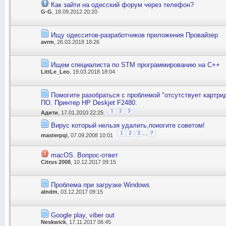
Как зайти на одесский форум через телефон?
G-G
, 18.09.2012 20:20
Ищу одесситов-разработчиков приложения Провайзер
avrm
, 26.03.2018 18:26
Ищем специалиста по STM программированию на C++
LittLe_Leo
, 19.03.2018 18:04
Помогите разобраться с проблемой "отсутствует картри
ПО. Принтер HP Deskjet F2480.
1
2
3
Адити
, 17.01.2010 22:25
Вирус который нельзя удалить,поиогите советом!
...
1
2
3
7
masterpqi
, 07.09.2008 10:01
macOS. Вопрос-ответ
Citrus 2008
, 10.12.2017 09:15
Проблема при загрузке Windows
alndm
, 03.12.2017 09:15
Google play, viber out
Neskwick
, 17.11.2017 06:45