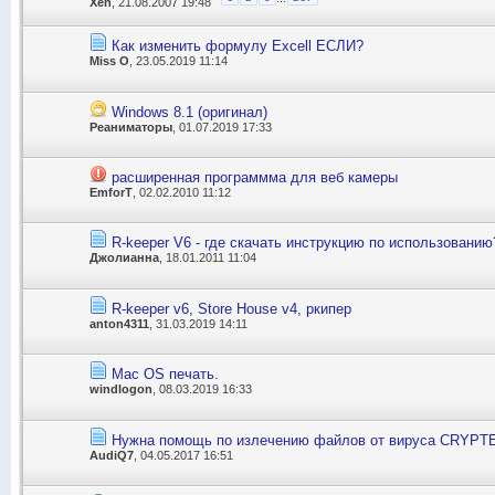
Xen
, 21.08.2007 19:48
Как изменить формулу Excell ЕСЛИ?
Miss O
, 23.05.2019 11:14
Windows 8.1 (оригинал)
Реаниматоры
, 01.07.2019 17:33
расширенная программма для веб камеры
EmforT
, 02.02.2010 11:12
R-keeper V6 - где скачать инструкцию по использованию
Джолианна
, 18.01.2011 11:04
R-keeper v6, Store House v4, ркипер
anton4311
, 31.03.2019 14:11
Mac OS печать.
windlogon
, 08.03.2019 16:33
Нужна помощь по излечению файлов от вируса CRYPT
AudiQ7
, 04.05.2017 16:51