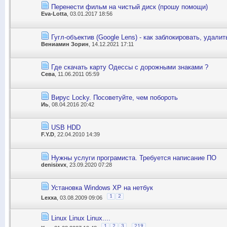
Перенести фильм на чистый диск (прошу помощи)
Eva-Lotta
, 03.01.2017 18:56
Гугл-объектив (Google Lens) - как заблокировать, удалит
Вениамин Зорин
, 14.12.2021 17:11
Где скачать карту Одессы с дорожными знаками ?
Сева
, 11.06.2011 05:59
Вирус Locky. Посоветуйте, чем побороть
Иь
, 08.04.2016 20:42
USB HDD
F.Y.D
, 22.04.2010 14:39
Нужны услуги програмиста. Требуется написание ПО
denisixvx
, 23.09.2020 07:28
Установка Windows XP на нетбук
1
2
Lexxa
, 03.08.2009 09:06
Linux Linux Linux....
...
1
2
3
219