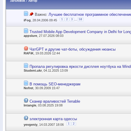
Заголовок
/
Автор
Важно:
Лучшее бесплатное программное обеспечени
...
1
2
3
58
iFog
, 28.04.2006 09:45
Trusted Mobile App Development Company in Delhi for Lon
appslure
, 27.07.2026 08:03
ЧатGPT и другие чат-боты, обсуждения нюансы
RAFiK
, 19.03.2026 12:44
Пропала регулировка яркости дисплея ноутбука на Wind
Student.ukr
, 04.11.2025 13:09
В помощь SEO-менеджерам
Nofret
, 30.09.2009 15:47
Сканер враливостей Tenable
Intangle
, 03.08.2025 19:08
электронная карта одессы
1
2
yevgeniy
, 14.03.2007 18:06