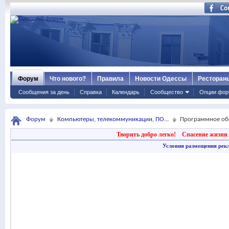
Форум
Что нового?
Правила
Новости Одессы
Ресторан
Сообщения за день
Справка
Календарь
Сообщество
Опции фор
Форум
Компьютеры, телекоммуникации, ПО...
Программное об
Творить добро легко!
Спасение жизни 
Условия размещения рек