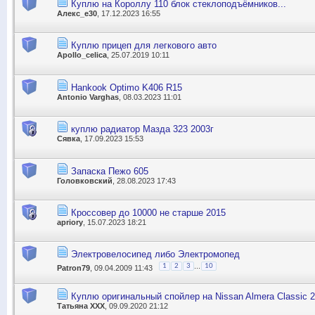
Куплю на Короллу 110 блок стеклоподъёмников...
Алекс_е30
, 17.12.2023 16:55
Куплю прицеп для легкового авто
Apollo_celica
, 25.07.2019 10:11
Hankook Optimo K406 R15
Antonio Varghas
, 08.03.2023 11:01
куплю радиатор Мазда 323 2003г
Сявка
, 17.09.2023 15:53
Запаска Пежо 605
Головковский
, 28.08.2023 17:43
Кроссовер до 10000 не старше 2015
apriory
, 15.07.2023 18:21
Электровелосипед либо Электромопед
...
1
2
3
10
Patron79
, 09.04.2009 11:43
Куплю оригинальный спойлер на Nissan Almera Classic 
Татьяна ХХХ
, 09.09.2020 21:12