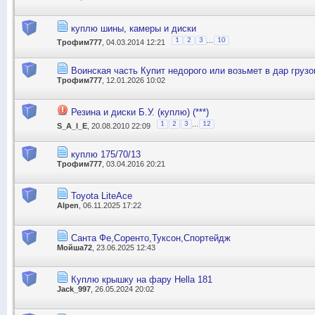
куплю шины, камеры и диски
...
1
2
3
10
Трофим777
, 04.03.2014 12:21
Воинская часть Купит недорого или возьмет в дар груз
Трофим777
, 12.01.2026 10:02
Резина и диски Б.У. (куплю) (***)
...
1
2
3
12
S_A_l_E
, 20.08.2010 22:09
куплю 175/70/13
Трофим777
, 03.04.2016 20:21
Toyota LiteAce
Alpen
, 06.11.2025 17:22
Санта Фе,Соренто,Туксон,Спортейдж
Мойша72
, 23.06.2025 12:43
Куплю крышку на фару Hella 181
Jack_997
, 26.05.2024 20:02