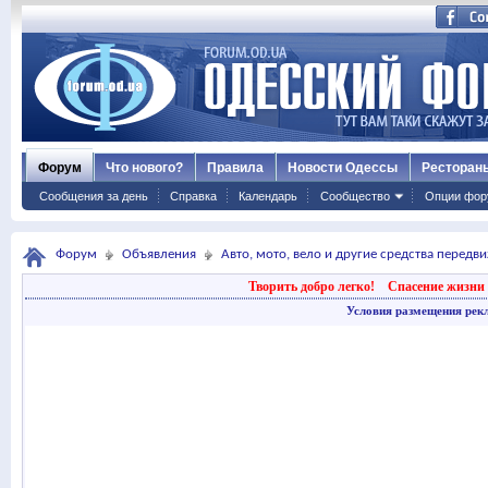
Форум
Что нового?
Правила
Новости Одессы
Ресторан
Сообщения за день
Справка
Календарь
Сообщество
Опции фор
Форум
Объявления
Авто, мото, вело и другие средства передв
Творить добро легко!
Спасение жизни 
Условия размещения рек