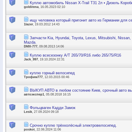
Куплю автомобиль Nissan X-Trail T31 2л • Дизель Короб
goldirena
, 16.05.2023 02:10
ищу человека который пригонит авто из Германии для с
1lazer
, 19.03.2012 14:43
Запчасти Kia, Hyundai, Toyota, Lexus, Mitsubishi, Nissan, I
Mazda.
DMX-777
, 09.08.2013 14:06
Куплю всесезонку A/T 265/70/R16 либо 265/75/R16
Jack_997
, 19.10.2024 22:31
куплю горный велосипед
Трофим777
, 12.03.2015 00:46
ВЫКУП АВТО в любом состояние Киев, срочный авто вы
автоэкспер1
, 05.08.2018 16:15
Фольцваген Кадди Замок
Lesik
, 27.09.2024 09:18
Срочно куплю трёхколёсный электровелосипед.
poskot
, 22.06.2024 11:06