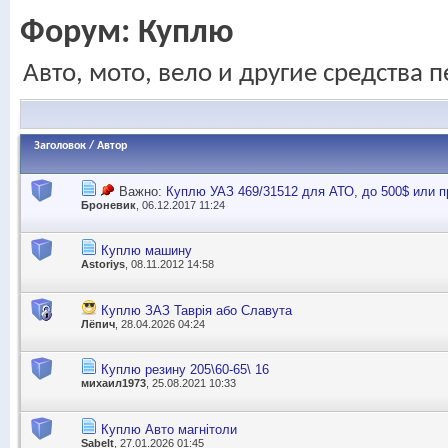
Форум:
Куплю
Авто, мото, вело и другие средства 
Заголовок
/
Автор
Важно:
Куплю УАЗ 469/31512 для АТО, до 500$ или п
Броневик
, 06.12.2017 11:24
Куплю машину
Astoriys
, 08.11.2012 14:58
Куплю ЗАЗ Таврія або Славута
Лёпич
, 28.04.2026 04:24
Куплю резину 205\60-65\ 16
михаил1973
, 25.08.2021 10:33
Куплю Авто магнітоли
Sabelt
, 27.01.2026 01:45