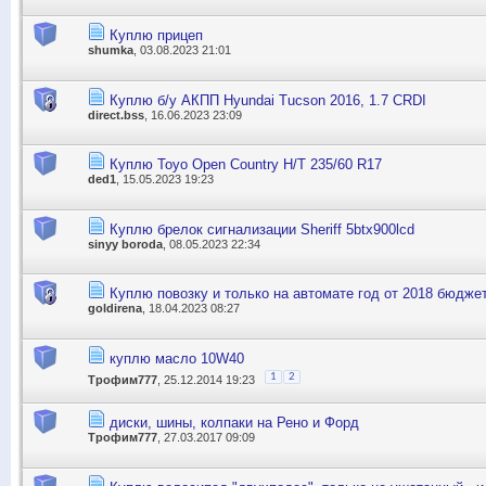
Куплю прицеп
shumka
, 03.08.2023 21:01
Куплю б/у АКПП Hyundai Tucson 2016, 1.7 CRDI
direct.bss
, 16.06.2023 23:09
Куплю Toyo Open Country H/T 235/60 R17
ded1
, 15.05.2023 19:23
Куплю брелок сигнализации Sheriff 5btx900lcd
sinyy boroda
, 08.05.2023 22:34
Куплю повозку и только на автомате год от 2018 бюджет
goldirena
, 18.04.2023 08:27
куплю масло 10W40
1
2
Трофим777
, 25.12.2014 19:23
диски, шины, колпаки на Рено и Форд
Трофим777
, 27.03.2017 09:09