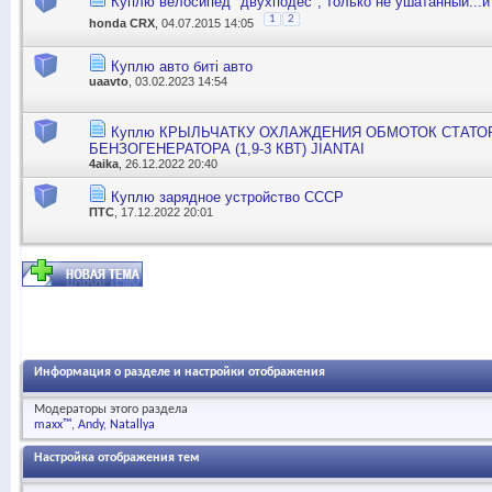
Куплю велосипед "двухподес", только не ушатанный...и
1
2
honda CRX
, 04.07.2015 14:05
Куплю авто биті авто
uaavto
, 03.02.2023 14:54
Куплю КРЫЛЬЧАТКУ ОХЛАЖДЕНИЯ ОБМОТОК СТАТО
БЕНЗОГЕНЕРАТОРА (1,9-3 КВТ) JIANTAI
4aika
, 26.12.2022 20:40
Куплю зарядное устройство СССР
ПТС
, 17.12.2022 20:01
Информация о разделе и настройки отображения
Модераторы этого раздела
maxx™
Andy
Natallya
Настройка отображения тем