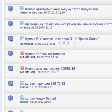
Куплю автомобильный аккумулятор полуживой
Antonio Varghas
, 10.07.2016 22:15
проводку бу от любой импортной машины в любом сост
shayba
, 21.05.2024 22:17
Куплю Б/У колпак на колесо R 13 "Дейво Ланос"
...
1
2
3
4
controller
, 03.05.2013 08:18
Куплю талоны на топливо
MAXIM1791
, 15.05.2022 07:30
Куплю зимнюю резину 205/55/16
MAXIM1791
, 09.09.2023 10:27
куплю пару шин 155 70 13
Сявка
, 17.02.2024 07:27
куплю мазду 626 gd
fresco
, 03.09.2012 21:02