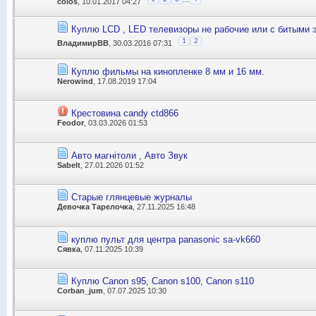
colos
, 10.01.2017 04:27
Куплю LCD , LED телевизоры не рабочие или с битыми 
1
2
ВладимирВВ
, 30.03.2016 07:31
Куплю фильмы на кинопленке 8 мм и 16 мм.
Nerowind
, 17.08.2019 17:04
Крестовина candy ctd866
Feodor
, 03.03.2026 01:53
Авто магнітоли , Авто Звук
Sabelt
, 27.01.2026 01:52
Старые глянцевые журналы
Девочка Тарелочка
, 27.11.2025 16:48
куплю пульт для центра panasonic sa-vk660
Сявка
, 07.11.2025 10:39
Куплю Canon s95, Canon s100, Canon s110
Corban_jum
, 07.07.2025 10:30