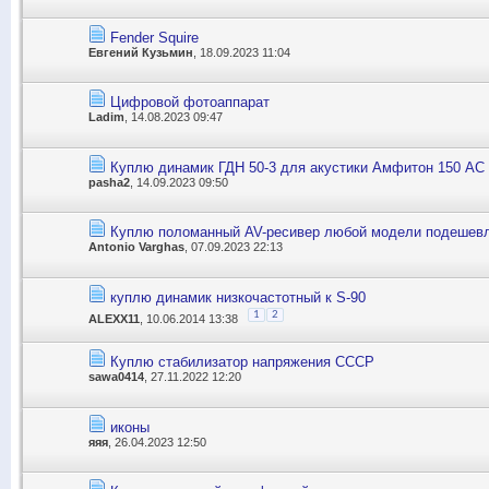
Fender Squire
Евгений Кузьмин
, 18.09.2023 11:04
Цифровой фотоаппарат
Ladim
, 14.08.2023 09:47
Куплю динамик ГДН 50-3 для акустики Амфитон 150 АС
pasha2
, 14.09.2023 09:50
Куплю поломанный AV-ресивер любой модели подешев
Antonio Varghas
, 07.09.2023 22:13
куплю динамик низкочастотный к S-90
1
2
ALEXX11
, 10.06.2014 13:38
Куплю стабилизатор напряжения СССР
sawa0414
, 27.11.2022 12:20
иконы
яяя
, 26.04.2023 12:50