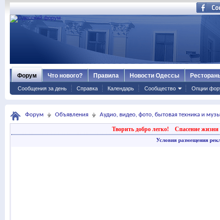
Форум
Что нового?
Правила
Новости Одессы
Ресторан
Сообщения за день
Справка
Календарь
Сообщество
Опции фор
Форум
Объявления
Аудио, видео, фото, бытовая техника и му
Творить добро легко!
Спасение жизни 
Условия размещения рек