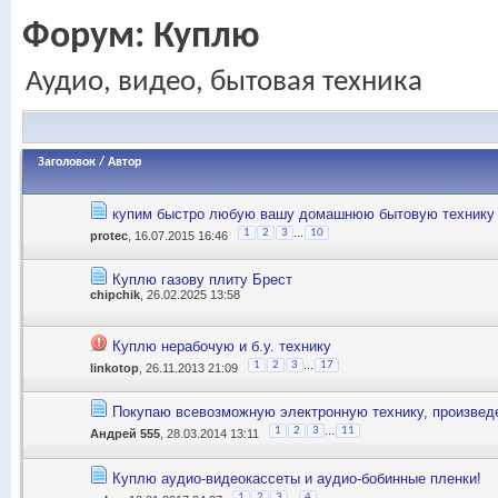
Форум:
Куплю
Аудио, видео, бытовая техника
Заголовок
/
Автор
купим быстро любую вашу домашнюю бытовую технику а
...
1
2
3
10
protec
, 16.07.2015 16:46
Куплю газову плиту Брест
chipchik
, 26.02.2025 13:58
Куплю нерабочую и б.у. технику
...
1
2
3
17
linkotop
, 26.11.2013 21:09
Покупаю всевозможную электронную технику, произвед
...
1
2
3
11
Андрей 555
, 28.03.2014 13:11
Куплю аудио-видеокассеты и аудио-бобинные пленки!
...
1
2
3
4