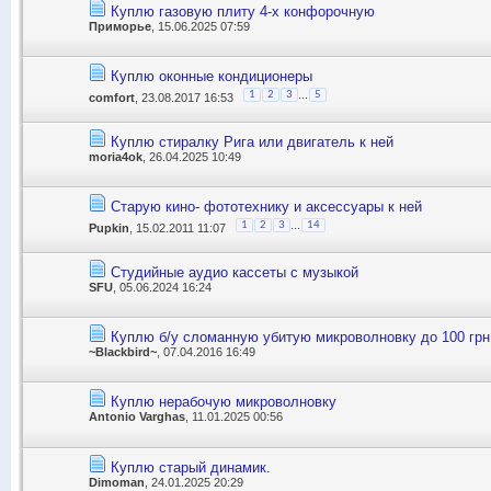
Куплю газовую плиту 4-х конфорочную
Приморье
, 15.06.2025 07:59
Куплю оконные кондиционеры
...
1
2
3
5
comfort
, 23.08.2017 16:53
Куплю стиралку Рига или двигатель к ней
moria4ok
, 26.04.2025 10:49
Старую кино- фототехнику и аксессуары к ней
...
1
2
3
14
Pupkin
, 15.02.2011 11:07
Студийные аудио кассеты с музыкой
SFU
, 05.06.2024 16:24
Куплю б/у сломанную убитую микроволновку до 100 грн
~Blackbird~
, 07.04.2016 16:49
Куплю нерабочую микроволновку
Antonio Varghas
, 11.01.2025 00:56
Куплю старый динамик.
Dimoman
, 24.01.2025 20:29