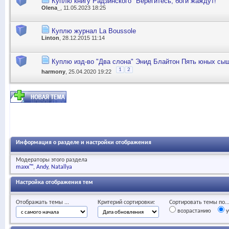
Куплю книгу Радзинского "Берегитесь, боги жаждут!"
Olena_
, 11.05.2023 18:25
Куплю журнал La Boussole
Linton
, 28.12.2015 11:14
Куплю изд-во "Два слона" Энид Блайтон Пять юных сыщ
1
2
harmony
, 25.04.2020 19:22
Информация о разделе и настройки отображения
Модераторы этого раздела
maxx™
Andy
Natallya
Настройка отображения тем
Отображать темы ...
Критерий сортировки:
Сортировать темы по..
возрастанию
у