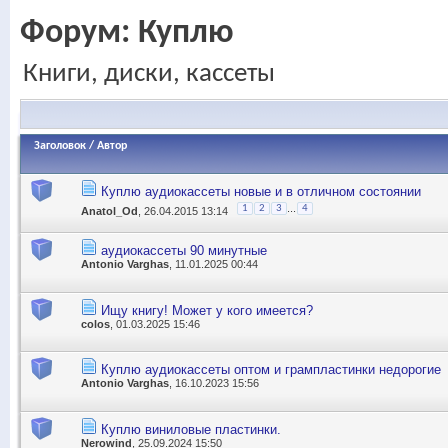
Форум:
Куплю
Книги, диски, кассеты
Заголовок
/
Автор
Куплю аудиокассеты новые и в отличном состоянии
...
1
2
3
4
Anatol_Od
, 26.04.2015 13:14
аудиокассеты 90 минутные
Antonio Varghas
, 11.01.2025 00:44
Ищу книгу! Может у кого имеется?
colos
, 01.03.2025 15:46
Куплю аудиокассеты оптом и грампластинки недорогие
Antonio Varghas
, 16.10.2023 15:56
Куплю виниловые пластинки.
Nerowind
, 25.09.2024 15:50