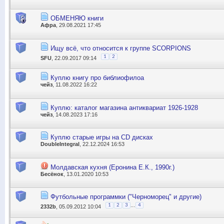
ОБМЕНЯЮ книги
Афра
, 29.08.2021 17:45
Ищу всё, что относится к группе SCORPIONS
1
2
SFU
, 22.09.2017 09:14
Куплю книгу про библиофилоа
чейз
, 11.08.2022 16:22
Куплю: каталог магазина антиквариат 1926-1928
чейз
, 14.08.2023 17:16
Куплю старые игры на CD дисках
DoubleIntegral
, 22.12.2024 16:53
Молдавская кухня (Еронина Е.К., 1990г.)
Бесёнок
, 13.01.2020 10:53
Футбольные программки ("Черноморец" и другие)
...
1
2
3
4
2332b
, 05.09.2012 10:04