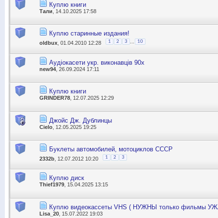
Куплю книги
Тали
, 14.10.2025 17:58
Куплю старинные издания!
...
1
2
3
10
oldbux
, 01.04.2010 12:28
Аудіокасети укр. виконавців 90х
new94
, 26.09.2024 17:11
Куплю книги
GRINDER78
, 12.07.2025 12:29
Джойс Дж. Дублинцы
Cielo
, 12.05.2025 19:25
Буклеты автомобилей, мотоциклов СССР
1
2
3
2332b
, 12.07.2012 10:20
Куплю диск
Thief1979
, 15.04.2025 13:15
Куплю видеокассеты VHS ( НУЖНЫ только фильмы У
Lisa_20
, 15.07.2022 19:03