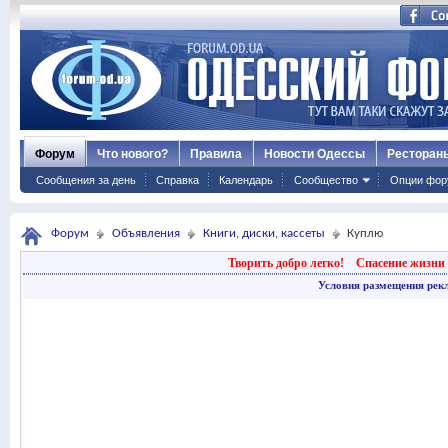
Форум
Что нового?
Правила
Новости Одессы
Ресторан
Сообщения за день
Справка
Календарь
Сообщество
Опции фор
Форум
Объявления
Книги, диски, кассеты
Куплю
Творить добро легко!
Спасение жизни 
Условия размещения рек