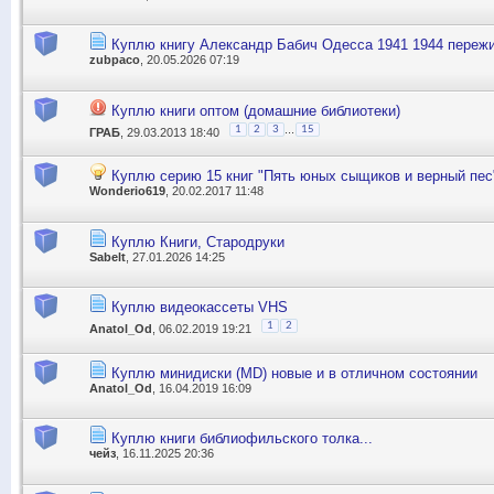
Куплю книгу Александр Бабич Одесса 1941 1944 переж
zubpaco
, 20.05.2026 07:19
Куплю книги оптом (домашние библиотеки)
...
1
2
3
15
ГРАБ
, 29.03.2013 18:40
Куплю серию 15 книг "Пять юных сыщиков и верный пес
Wonderio619
, 20.02.2017 11:48
Куплю Книги, Стародруки
Sabelt
, 27.01.2026 14:25
Куплю видеокассеты VHS
1
2
Anatol_Od
, 06.02.2019 19:21
Куплю минидиски (MD) новые и в отличном состоянии
Anatol_Od
, 16.04.2019 16:09
Куплю книги библиофильского толка...
чейз
, 16.11.2025 20:36