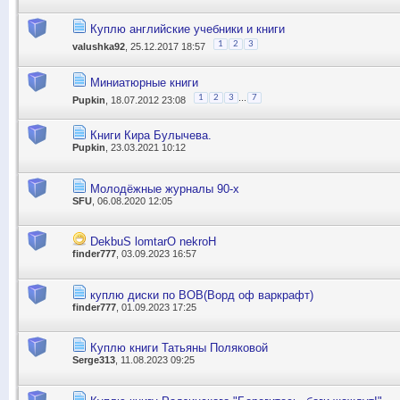
Куплю английские учебники и книги
1
2
3
valushka92
, 25.12.2017 18:57
Миниатюрные книги
...
1
2
3
7
Pupkin
, 18.07.2012 23:08
Книги Кира Булычева.
Pupkin
, 23.03.2021 10:12
Молодёжные журналы 90-х
SFU
, 06.08.2020 12:05
DekbuS lomtarO nekroH
finder777
, 03.09.2023 16:57
куплю диски по ВОВ(Ворд оф варкрафт)
finder777
, 01.09.2023 17:25
Куплю книги Татьяны Поляковой
Serge313
, 11.08.2023 09:25