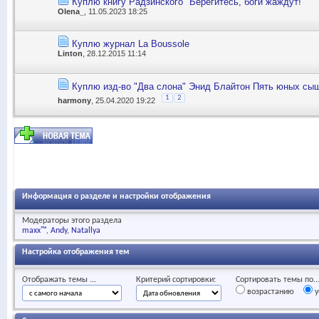
Куплю книгу Радзинского "Берегитесь, боги жаждут!"
Olena_
, 11.05.2023 18:25
Куплю журнал La Boussole
Linton
, 28.12.2015 11:14
Куплю изд-во "Два слона" Энид Блайтон Пять юных сыщ
1
2
harmony
, 25.04.2020 19:22
Информация о разделе и настройки отображения
Модераторы этого раздела
maxx™
Andy
Natallya
Настройка отображения тем
Отображать темы ...
Критерий сортировки:
Сортировать темы по..
возрастанию
у