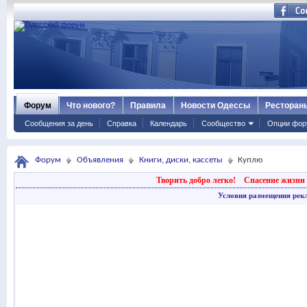
Форум
Что нового?
Правила
Новости Одессы
Ресторан
Сообщения за день
Справка
Календарь
Сообщество
Опции фор
Форум
Объявления
Книги, диски, кассеты
Куплю
Творить добро легко!
Спасение жизни 
Условия размещения рек