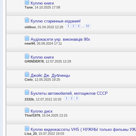
Куплю книги
Тали
, 14.10.2025 17:58
Куплю старинные издания!
...
1
2
3
10
oldbux
, 01.04.2010 12:28
Аудіокасети укр. виконавців 90х
new94
, 26.09.2024 17:11
Куплю книги
GRINDER78
, 12.07.2025 12:29
Джойс Дж. Дублинцы
Cielo
, 12.05.2025 19:25
Буклеты автомобилей, мотоциклов СССР
1
2
3
2332b
, 12.07.2012 10:20
Куплю диск
Thief1979
, 15.04.2025 13:15
Куплю видеокассеты VHS ( НУЖНЫ только фильмы У
Lisa_20
, 15.07.2022 19:03