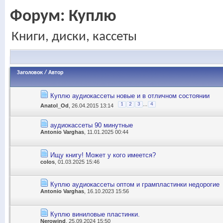
Форум:
Куплю
Книги, диски, кассеты
Заголовок
/
Автор
Куплю аудиокассеты новые и в отличном состоянии
...
1
2
3
4
Anatol_Od
, 26.04.2015 13:14
аудиокассеты 90 минутные
Antonio Varghas
, 11.01.2025 00:44
Ищу книгу! Может у кого имеется?
colos
, 01.03.2025 15:46
Куплю аудиокассеты оптом и грампластинки недорогие
Antonio Varghas
, 16.10.2023 15:56
Куплю виниловые пластинки.
Nerowind
, 25.09.2024 15:50