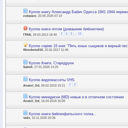
Куплю книгу Александр Бабич Одесса 1941 1944 переж
zubpaco
, 20.05.2026 07:19
Куплю книги оптом (домашние библиотеки)
...
1
2
3
15
ГРАБ
, 29.03.2013 18:40
Куплю серию 15 книг "Пять юных сыщиков и верный пес
Wonderio619
, 20.02.2017 11:48
Куплю Книги, Стародруки
Sabelt
, 27.01.2026 14:25
Куплю видеокассеты VHS
1
2
Anatol_Od
, 06.02.2019 19:21
Куплю минидиски (MD) новые и в отличном состоянии
Anatol_Od
, 16.04.2019 16:09
Куплю книги библиофильского толка...
чейз
, 16.11.2025 20:36