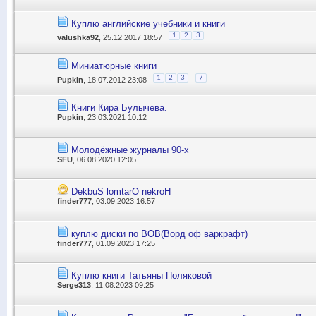
Куплю английские учебники и книги
1
2
3
valushka92
, 25.12.2017 18:57
Миниатюрные книги
...
1
2
3
7
Pupkin
, 18.07.2012 23:08
Книги Кира Булычева.
Pupkin
, 23.03.2021 10:12
Молодёжные журналы 90-х
SFU
, 06.08.2020 12:05
DekbuS lomtarO nekroH
finder777
, 03.09.2023 16:57
куплю диски по ВОВ(Ворд оф варкрафт)
finder777
, 01.09.2023 17:25
Куплю книги Татьяны Поляковой
Serge313
, 11.08.2023 09:25