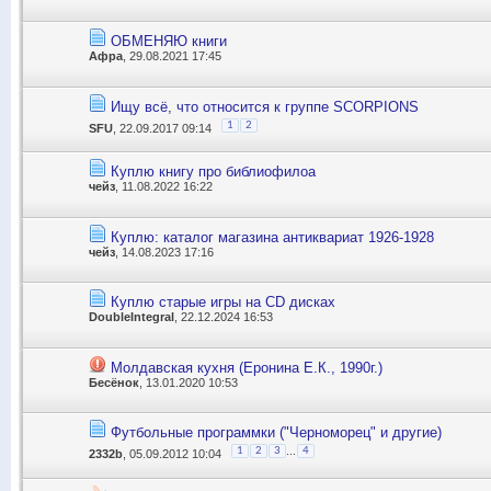
ОБМЕНЯЮ книги
Афра
, 29.08.2021 17:45
Ищу всё, что относится к группе SCORPIONS
1
2
SFU
, 22.09.2017 09:14
Куплю книгу про библиофилоа
чейз
, 11.08.2022 16:22
Куплю: каталог магазина антиквариат 1926-1928
чейз
, 14.08.2023 17:16
Куплю старые игры на CD дисках
DoubleIntegral
, 22.12.2024 16:53
Молдавская кухня (Еронина Е.К., 1990г.)
Бесёнок
, 13.01.2020 10:53
Футбольные программки ("Черноморец" и другие)
...
1
2
3
4
2332b
, 05.09.2012 10:04