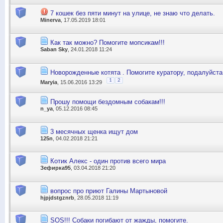
7 кошек без пяти минут на улице, не знаю что делать.
Minerva
, 17.05.2019 18:01
Как так можно? Помогите мопсикам!!!
Saban Sky
, 24.01.2018 11:24
Новорожденные котята . Помогите куратору, подалуйста
1
2
Maryia
, 15.06.2016 13:29
Прошу помощи бездомным собакам!!!
n_ya
, 05.12.2016 08:45
3 месячных щенка ищут дом
125n
, 04.02.2018 21:21
Котик Алекс - один против всего мира
Зефирка95
, 03.04.2018 21:20
вопрос про приют Галины Мартыновой
hjpjdstgznrb
, 28.05.2018 11:19
SOS!!! Собаки погибают от жажды, помогите.