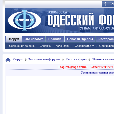
Форум
Что нового?
Правила
Новости Одессы
Ресторан
Сообщения за день
Справка
Календарь
Сообщество
Опции фор
Форум
Тематические форумы
Флора и фауна
Жизнь животн
Творить добро легко!
Спасение жизни 
Условия размещения рек