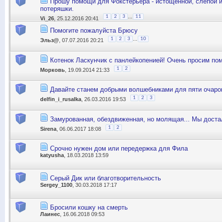
Прошу помощи для Фокстерьера - истощенной, слепой и
потеряшки.
...
1
2
3
11
Vi_26
, 25.12.2016 20:41
Помогите пожалуйста Брюсу
...
1
2
3
10
Эльз@
, 07.07.2016 20:21
Котенок Ласкунчик с панлейкопенией! Очень просим по
1
2
Морковь
, 19.09.2014 21:33
Давайте станем добрыми волшебниками для пяти очаро
1
2
3
delfin_i_rusalka
, 26.03.2016 19:53
Замурованная, обездвиженная, но молящая... Мы достал
1
2
Sirena
, 06.06.2017 18:08
Срочно нужен дом или передержка для Фила
katyusha
, 18.03.2018 13:59
Серый Дик или благотворительность
Sergey_1100
, 30.03.2018 17:17
Бросили кошку на смерть
Лаинес
, 16.06.2018 09:53