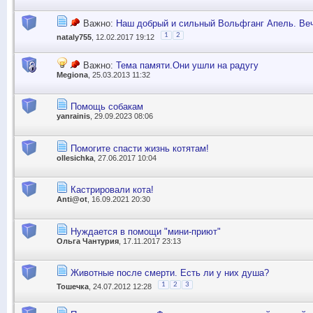
Важно:
Наш добрый и сильный Вольфганг Апель. Ве
1
2
nataly755
, 12.02.2017 19:12
Важно:
Тема памяти.Они ушли на радугу
Megiona
, 25.03.2013 11:32
Помощь собакам
yanrainis
, 29.09.2023 08:06
Помогите спасти жизнь котятам!
ollesichka
, 27.06.2017 10:04
Кастрировали кота!
Anti@ot
, 16.09.2021 20:30
Нуждается в помощи "мини-приют"
Ольга Чантурия
, 17.11.2017 23:13
Животные после смерти. Есть ли у них душа?
1
2
3
Тошечка
, 24.07.2012 12:28