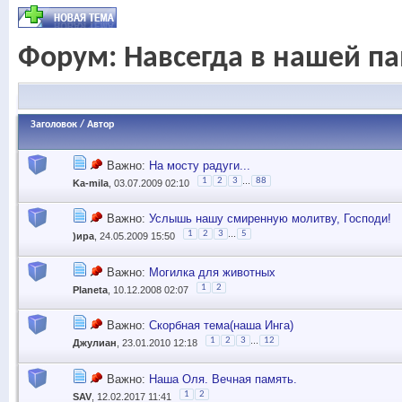
Форум:
Навсегда в нашей п
Заголовок
/
Автор
Важно:
На мосту радуги...
...
1
2
3
88
Ka-mila
, 03.07.2009 02:10
Важно:
Услышь нашу смиренную молитву, Господи!
...
1
2
3
5
)ира
, 24.05.2009 15:50
Важно:
Могилка для животных
1
2
Planeta
, 10.12.2008 02:07
Важно:
Скорбная тема(наша Инга)
...
1
2
3
12
Джулиан
, 23.01.2010 12:18
Важно:
Наша Оля. Вечная память.
1
2
SAV
, 12.02.2017 11:41