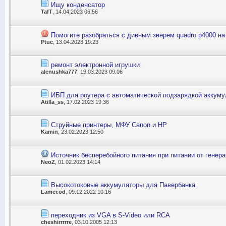
Ищу конденсатор
TafT
, 14.04.2023 06:56
Помогите разобраться с дивным зверем quadro p4000 на 
Ptuc
, 13.04.2023 19:23
ремонт электронной игрушки
alenushka777
, 19.03.2023 09:06
ИБП для роутера с автоматической подзарядкой аккум
Atilla_ss
, 17.02.2023 19:36
Струйные принтеры, МФУ Canon и HP
Kamin
, 23.02.2023 12:50
Источник бесперебойного питания при питании от генера
NeoZ
, 01.02.2023 14:14
Высокотоковые аккумуляторы для Павербанка
Lamer.od
, 09.12.2022 10:16
переходник из VGA в S-Video или RCA
cheshirrrrre
, 03.10.2005 12:13