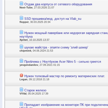
Отдам два корпуса от сетевого оборудования
Next-Tube
, 27.03.2026 21:07
SSD прошивка/мод. доступ на Vlab_su
flopper
, 30.03.2025 20:34
Нужен мощный павербанк или недорогая зарядная станц
ноутбука
Xpriwt
, 10.10.2025 13:37
шукаю майстра - зпаяти схему 'злий шокер'
chipmink
, 04.06.2024 21:53
Проблема с Ноутбуком Acer Nitro 5 - сильно греется
yevgendanilov
, 27.09.2021 01:15
Нужен толковый мастер по ремонту материнских плат.
Legan
, 09.12.2018 21:18
Старое железо
VVVal
, 05.04.2025 17:39
Пропадает изображение на мониторе ПК при подключени