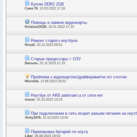
Куплю DDR2 2GB
Саня 78
, 13.03.2022 17:16
Помощь в замене видеокарты.
Kristina33326
, 10.01.2022 17:10
Ремонт старого ноутбука
Rosali
, 20.12.2023 09:51
Старые процессоры + ОЗУ.
Васыль
, 01.11.2023 21:15
Проблема з відеокартою/драйверами/чи псі слотом
Microbik
, 13.08.2023 20:52
Ноутбук от АКБ работает,а от сети нет
tnacer
, 25.10.2023 10:24
При подключении в сеть искрит разьем питания на ноут
Vicky1976
, 15.10.2023 13:02
Перепаковка батарей ля ноута
Liker
, 26.08.2023 19:53