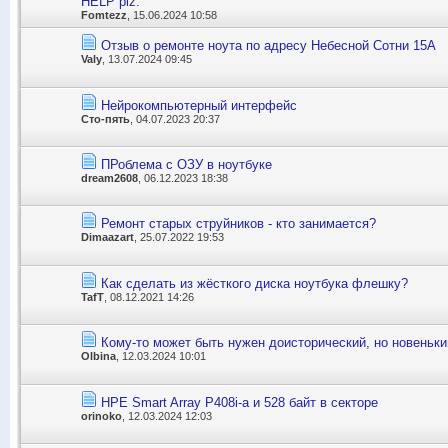
HELP plz.
Fomtezz
, 15.06.2024 10:58
Отзыв о ремонте ноута по адресу Небесной Сотни 15А
Valy
, 13.07.2024 09:45
Нейрокомпьютерный интерфейс
Сто-пять
, 04.07.2023 20:37
ПРоблема с ОЗУ в ноутбуке
dream2608
, 06.12.2023 18:38
Ремонт старых струйников - кто занимается?
Dimaazart
, 25.07.2022 19:53
Как сделать из жёсткого диска ноутбука флешку?
TafT
, 08.12.2021 14:26
Кому-то может быть нужен доисторический, но новеньк
Olbina
, 12.03.2024 10:01
HPE Smart Array P408i-a и 528 байт в секторе
orinoko
, 12.03.2024 12:03