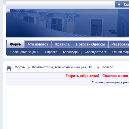
Форум
Что нового?
Правила
Новости Одессы
Ресторан
Сообщения за день
Справка
Календарь
Сообщество
Опции фор
Форум
Компьютеры, телекоммуникации, ПО...
Железо
Творить добро легко!
Спасение жизни 
Условия размещения рек