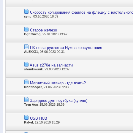
Скорость копирования файлов на флешку с настольног
sync
, 03.10.2020 18:39
Старое железо
Bghft47bg
, 25.01.2023 13:47
ПК не загружается.Нужна консультация
ALEXX11
, 05.06.2023 00:31
Asus z270e на запчасти
shurikmurik
, 29.03.2023 12:37
Магнитный штекер - где взять?
frontlooper
, 21.06.2023 09:33
Зарядное для ноутбука (куплю)
Тетя Ася
, 15.06.2023 18:39
USB HUB
Kal-el
, 12.10.2010 15:29