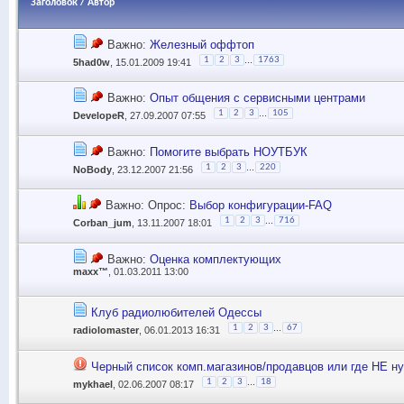
Заголовок
/
Автор
Важно:
Железный оффтоп
...
1
2
3
1763
5had0w
, 15.01.2009 19:41
Важно:
Опыт общения с сервисными центрами
...
1
2
3
105
DevelopeR
, 27.09.2007 07:55
Важно:
Помогите выбрать НОУТБУК
...
1
2
3
220
NoBody
, 23.12.2007 21:56
Важно: Опрос:
Выбор конфигурации-FAQ
...
1
2
3
716
Corban_jum
, 13.11.2007 18:01
Важно:
Оценка комплектующих
maxx™
, 01.03.2011 13:00
Клуб радиолюбителей Одессы
...
1
2
3
67
radiolomaster
, 06.01.2013 16:31
Черный список комп.магазинов/продавцов или где НЕ н
...
1
2
3
18
mykhael
, 02.06.2007 08:17