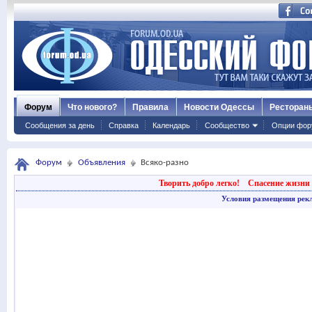
Форум
Что нового?
Правила
Новости Одессы
Ресторан
Сообщения за день
Справка
Календарь
Сообщество
Опции фор
Форум
Объявления
Всяко-разно
Творить добро легко!
Спасение жизни 
Условия размещения рек