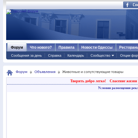
Форум
Что нового?
Правила
Новости Одессы
Ресторан
Сообщения за день
Справка
Календарь
Сообщество
Опции фор
Форум
Объявления
Животные и сопутствующие товары
Творить добро легко!
Спасение жизни 
Условия размещения рек