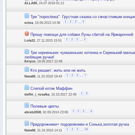
ALLA85
, 24.07.2018 01:12
Три "поросёнка". Грустная сказка со свчастливым концо
...
1
2
3
5
коtка
, 16.06.2013 14:36
Прошу помощи для собаки Луны сбитой на Ярмарочной
...
1
2
3
5
Lola22
, 27.11.2015 15:51
Три черненьких чумазеньких котенка и Серенький малыш
любящие ручки!
Кетуся
, 19.05.2017 12:49
Кто решает: жить или не жить
...
1
2
3
7
Nata68
, 11.10.2018 19:43
Слепой котик Маффин
1
2
delfin_i_rusalka
, 16.10.2017 22:45
Полевые цветы
...
1
2
3
6
aliceb2008
, 02.09.2014 23:06
Придорожники+ подорожники и Сонька,золотая ручка
...
1
2
3
10
Nata68
, 31.10.2016 14:11