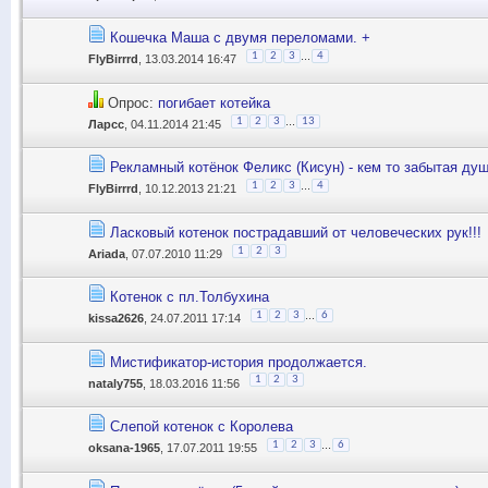
Кошечка Маша с двумя переломами. +
...
1
2
3
4
FlyBirrrd
, 13.03.2014 16:47
Опрос:
погибает котейка
...
1
2
3
13
Ларсс
, 04.11.2014 21:45
Рекламный котёнок Феликс (Кисун) - кем то забытая душ
...
1
2
3
4
FlyBirrrd
, 10.12.2013 21:21
Ласковый котенок пострадавший от человеческих рук!!!
1
2
3
Ariada
, 07.07.2010 11:29
Котенок с пл.Толбухина
...
1
2
3
6
kissa2626
, 24.07.2011 17:14
Мистификатор-история продолжается.
1
2
3
nataly755
, 18.03.2016 11:56
Слепой котенок с Королева
...
1
2
3
6
oksana-1965
, 17.07.2011 19:55