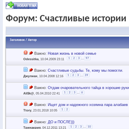
Форум:
Счастливые истории
Заголовок
/
Автор
Важно:
Новая жизнь в новой семье
...
1
2
3
97
Odessitka
, 10.04.2009 23:11
Важно:
Счастливые судьбы. Те, кому мы помогли.
...
1
2
3
39
Джулиан
, 10.04.2008 12:16
Важно:
Отдам очаровательного тайца в хорошие рук
...
1
2
3
6
Ali$k@
, 05.04.2010 22:41
Важно:
Ищет дом и надежного хозяина пара алабаев
1
2
Ttory
, 23.01.2018 10:05
Важно:
ДО и ПОСЛЕ)))
...
1
2
3
10
Тринакрия
, 04.12.2011 13:21