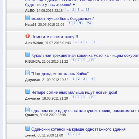
будет все у нас хорошо! +
...
1
2
3
12
ALEO
, 14.09.2013 22:18
можеет лучше быть бездомным?
...
1
2
3
24
Nata68
, 20.05.2018 21:05
Помогите спасти таксу!!!
...
1
2
3
8
Alex Weice
, 07.07.2015 01:43
Кукольная трёхцветная кошечка Розочка - ищем сокурат
...
1
2
3
29
KISUNJA
, 21.06.2015 21:22
"Под дождем осталась Зайка"....
...
1
2
3
4
Джулиан
, 21.09.2012 10:32
Четыре солнечных малыша ищут новый дом!
...
1
2
3
23
Джулиан
, 18.05.2011 21:29
сделаем еще одну счаствливую историю, поможем снять
Quattro
, 30.08.2020 22:48
Одинокий котенок на крыше одноэтажного здания
1
2
3
zverek
, 03.11.2009 11:00