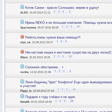
Котик Санни - красно Солнышко, верим в удачу!
...
1
2
3
5
ALEO
, 15.04.2014 21:12
Ирина NEKO и ее большая компания. Помощь нужна все
...
1
2
3
47
Хрусталева
, 09.07.2016 00:09
Ребята,очень нужна ваша помощь!!!
1
2
3
olya_ok
, 15.08.2012 09:37
Несчастная кошка и жестокие существа на двух ногах(С
...
1
2
3
53
Wiper
, 25.02.2013 18:26
Сезонное обострение... +
...
1
2
3
4
norika
, 14.02.2015 21:06
Леня-Леденец,"брат" Конфеты! Еще один бывшедомашни
и участия!
...
1
2
3
14
Piggy_lv
, 16.09.2012 07:44
Подарок к году собаки и не один
...
1
2
3
28
Nata68
, 03.01.2018 18:49
Хлещет дождь за окном, холодно и 13-е число...я не ве