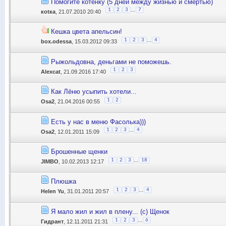
Помогите котёнку (5 дней между жизнью и смертью)
...
1
2
3
7
коtка
, 21.07.2010 20:40
Кешка цвета апельсин!
...
1
2
3
4
box.odessa
, 15.03.2012 09:33
Рыжольдовна, деньгами не поможешь.
1
2
3
Alexcat
, 21.09.2016 17:40
Как Лёню усыпить хотели...
1
2
Osa2
, 21.04.2016 00:55
Есть у нас в меню Фасолька)))
...
1
2
3
4
Osa2
, 12.01.2011 15:09
Брошенные щенки
...
1
2
3
18
JIMBO
, 10.02.2013 12:17
Плюшка
...
1
2
3
4
Helen Yu
, 31.01.2011 20:57
Я мало жил и жил в плену... (с) Щенок
...
1
2
3
6
Гидрант
, 12.11.2011 21:31