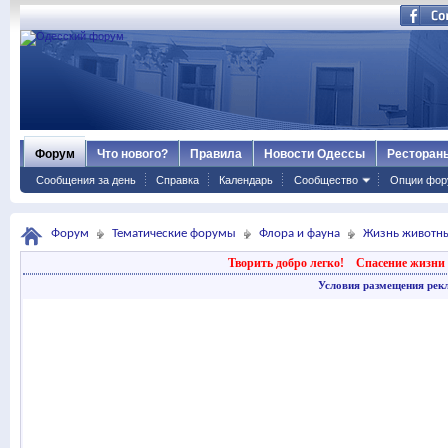
Форум
Что нового?
Правила
Новости Одессы
Ресторан
Сообщения за день
Справка
Календарь
Сообщество
Опции фор
Форум
Тематические форумы
Флора и фауна
Жизнь животн
Творить добро легко!
Спасение жизни 
Условия размещения рек