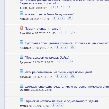
будет все у нас хорошо! +
...
1
2
3
12
ALEO
, 14.09.2013 22:18
можеет лучше быть бездомным?
...
1
2
3
24
Nata68
, 20.05.2018 21:05
Помогите спасти таксу!!!
...
1
2
3
8
Alex Weice
, 07.07.2015 01:43
Кукольная трёхцветная кошечка Розочка - ищем сокурат
...
1
2
3
29
KISUNJA
, 21.06.2015 21:22
"Под дождем осталась Зайка"....
...
1
2
3
4
Джулиан
, 21.09.2012 10:32
Четыре солнечных малыша ищут новый дом!
...
1
2
3
23
Джулиан
, 18.05.2011 21:29
сделаем еще одну счаствливую историю, поможем снять
Quattro
, 30.08.2020 22:48
Одинокий котенок на крыше одноэтажного здания
1
2
3
zverek
, 03.11.2009 11:00