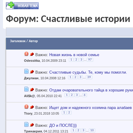
Форум:
Счастливые истории
Заголовок
/
Автор
Важно:
Новая жизнь в новой семье
...
1
2
3
97
Odessitka
, 10.04.2009 23:11
Важно:
Счастливые судьбы. Те, кому мы помогли.
...
1
2
3
39
Джулиан
, 10.04.2008 12:16
Важно:
Отдам очаровательного тайца в хорошие рук
...
1
2
3
6
Ali$k@
, 05.04.2010 22:41
Важно:
Ищет дом и надежного хозяина пара алабаев
1
2
Ttory
, 23.01.2018 10:05
Важно:
ДО и ПОСЛЕ)))
...
1
2
3
10
Тринакрия
, 04.12.2011 13:21