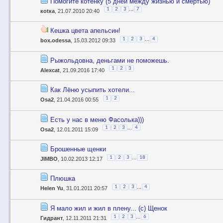
Помогите котёнку (5 дней между жизнью и смертью)
...
1
2
3
7
коtка
, 21.07.2010 20:40
Кешка цвета апельсин!
...
1
2
3
4
box.odessa
, 15.03.2012 09:33
Рыжольдовна, деньгами не поможешь.
1
2
3
Alexcat
, 21.09.2016 17:40
Как Лёню усыпить хотели...
1
2
Osa2
, 21.04.2016 00:55
Есть у нас в меню Фасолька)))
...
1
2
3
4
Osa2
, 12.01.2011 15:09
Брошенные щенки
...
1
2
3
18
JIMBO
, 10.02.2013 12:17
Плюшка
...
1
2
3
4
Helen Yu
, 31.01.2011 20:57
Я мало жил и жил в плену... (с) Щенок
...
1
2
3
6
Гидрант
, 12.11.2011 21:31