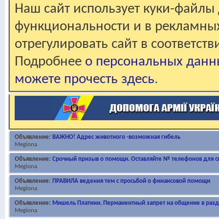
Наш сайт использует куки-файлы 
функциональности и в рекламны
отрегулировать сайт в соответст
Подробнее
о персональных данн
можете прочесть здесь
.
Объявление:
ВАЖНО! Адрес животного -возможная гибель
Megiona
Объявление:
Срочный призыв о помощи. Оставляйте № телефонов для св
Megiona
Объявление:
ПРАВИЛА ведения тем с просьбой о финансовой помощи
Megiona
Объявление:
Мишель Платини. Перманентный запрет на общение в раз
Megiona