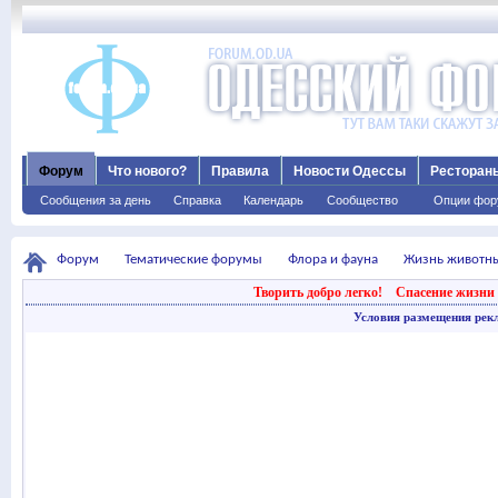
Форум
Что нового?
Правила
Новости Одессы
Ресторан
Сообщения за день
Справка
Календарь
Сообщество
Опции фор
Форум
Тематические форумы
Флора и фауна
Жизнь животн
Творить добро легко!
Спасение жизни 
Условия размещения рек