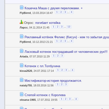
Кошечка Маша с двумя переломами. +
...
1
2
3
4
FlyBirrrd
, 13.03.2014 16:47
Опрос:
погибает котейка
...
1
2
3
13
Ларсс
, 04.11.2014 21:45
Рекламный котёнок Феликс (Кисун) - кем то забытая душ
...
1
2
3
4
FlyBirrrd
, 10.12.2013 21:21
Ласковый котенок пострадавший от человеческих рук!!!
1
2
3
Ariada
, 07.07.2010 11:29
Котенок с пл.Толбухина
...
1
2
3
6
kissa2626
, 24.07.2011 17:14
Мистификатор-история продолжается.
1
2
3
nataly755
, 18.03.2016 11:56
Слепой котенок с Королева
...
1
2
3
6
oksana-1965
, 17.07.2011 19:55