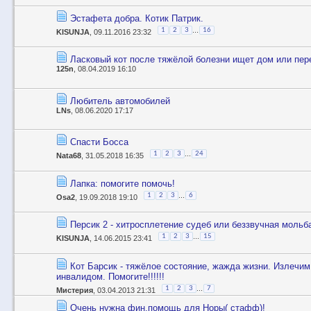
Эстафета добра. Котик Патрик.
...
1
2
3
16
KISUNJA
, 09.11.2016 23:32
Ласковый кот после тяжёлой болезни ищет дом или пе
125n
, 08.04.2019 16:10
Любитель автомобилей
LNs
, 08.06.2020 17:17
Спасти Босса
...
1
2
3
24
Nata68
, 31.05.2018 16:35
Лапка: помогите помочь!
...
1
2
3
6
Osa2
, 19.09.2018 19:10
Персик 2 - хитросплетение судеб или беззвучная мольб
...
1
2
3
15
KISUNJA
, 14.06.2015 23:41
Кот Барсик - тяжёлое состояние, жажда жизни. Излечим
инвалидом. Помогите!!!!!!
...
1
2
3
7
Мистерия
, 03.04.2013 21:31
Очень нужна фин.помощь для Норы( стафф)!