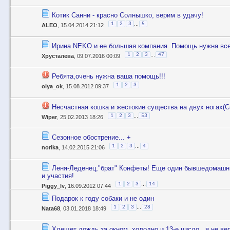
Котик Санни - красно Солнышко, верим в удачу!
...
1
2
3
5
ALEO
, 15.04.2014 21:12
Ирина NEKO и ее большая компания. Помощь нужна все
...
1
2
3
47
Хрусталева
, 09.07.2016 00:09
Ребята,очень нужна ваша помощь!!!
1
2
3
olya_ok
, 15.08.2012 09:37
Несчастная кошка и жестокие существа на двух ногах(С
...
1
2
3
53
Wiper
, 25.02.2013 18:26
Сезонное обострение... +
...
1
2
3
4
norika
, 14.02.2015 21:06
Леня-Леденец,"брат" Конфеты! Еще один бывшедомашни
и участия!
...
1
2
3
14
Piggy_lv
, 16.09.2012 07:44
Подарок к году собаки и не один
...
1
2
3
28
Nata68
, 03.01.2018 18:49
Хлещет дождь за окном, холодно и 13-е число...я не ве